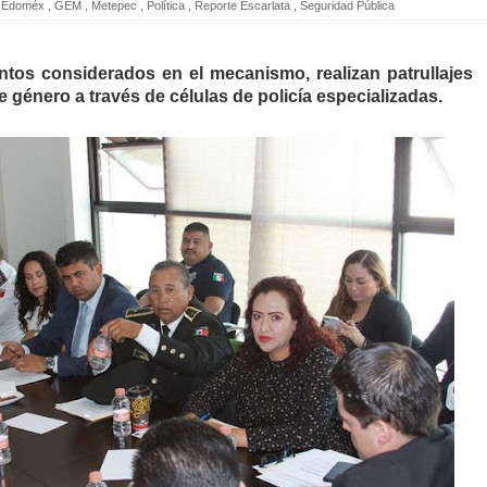
Edoméx
,
GEM
,
Metepec
,
Política
,
Reporte Escarlata
,
Seguridad Pública
tos considerados en el mecanismo, realizan patrullajes
 género a través de células de policía especializadas.