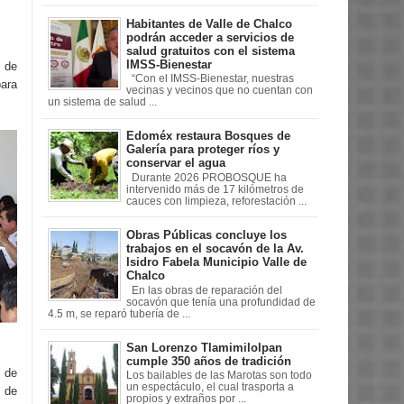
Habitantes de Valle de Chalco
podrán acceder a servicios de
salud gratuitos con el sistema
IMSS-Bienestar
 de
“Con el IMSS-Bienestar, nuestras
para
vecinas y vecinos que no cuentan con
un sistema de salud ...
Edoméx restaura Bosques de
Galería para proteger ríos y
conservar el agua
Durante 2026 PROBOSQUE ha
intervenido más de 17 kilómetros de
cauces con limpieza, reforestación ...
Obras Públicas concluye los
trabajos en el socavón de la Av.
Isidro Fabela Municipio Valle de
Chalco
En las obras de reparación del
socavón que tenía una profundidad de
4.5 m, se reparó tubería de ...
San Lorenzo Tlamimilolpan
cumple 350 años de tradición
 de
Los bailables de las Marotas son todo
un espectáculo, el cual trasporta a
s de
propios y extraños por ...