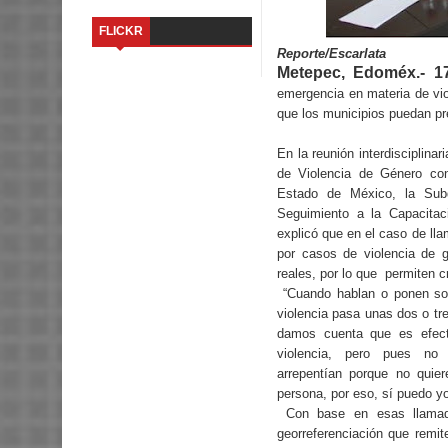
FLICKR
Reporte/Escarlata
Metepec, Edoméx.- 1
emergencia en materia de vio
que los municipios puedan pr
En la reunión interdisciplinar
de Violencia de Género con
Estado de México, la Subd
Seguimiento a la Capacitac
explicó que en el caso de ll
por casos de violencia de 
reales, por lo que permiten c
“Cuando hablan o ponen so
violencia pasa unas dos o tr
damos cuenta que es efec
violencia, pero pues n
arrepentían porque no quie
persona, por eso, sí puedo yo
Con base en esas llamada
georreferenciación que remit