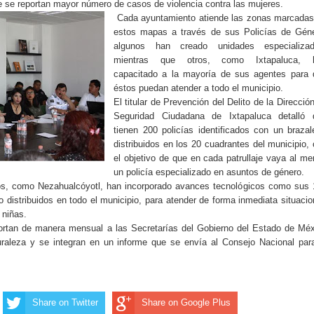
e se reportan mayor número de casos de violencia contra las mujeres.
Cada ayuntamiento atiende las zonas marcadas
estos mapas a través de sus Policías de Géne
algunos han creado unidades especializad
mientras que otros, como Ixtapaluca, 
capacitado a la mayoría de sus agentes para 
éstos puedan atender a todo el municipio.
El titular de Prevención del Delito de la Direcció
Seguridad Ciudadana de Ixtapaluca detalló 
tienen 200 policías identificados con un brazal
distribuidos en los 20 cuadrantes del municipio,
el objetivo de que en cada patrullaje vaya al m
un policía especializado en asuntos de género.
os, como Nezahualcóyotl, han incorporado avances tecnológicos como sus
 distribuidos en todo el municipio, para atender de forma inmediata situaci
 niñas.
rtan de manera mensual a las Secretarías del Gobierno del Estado de Mé
raleza y se integran en un informe que se envía al Consejo Nacional par
Share on Twitter
Share on Google Plus