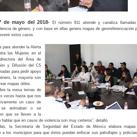
7 de mayo del 2018-
El número 911 atiende y canaliza llamadas
lencia de género, y con base en ellas genera mapas de georreferenciación 
evenir estos casos.
ia para atender la Alerta
tra las Mujeres en el
irectora del Área de
ión y Difusión del C5
amadas para pedir apoyo
género, la mayoría son
rear mapas útiles.
bre la mesa temas de
es veces hasta que nos
tivamente un caso de
o se animaban o se
ren que se lleven a la
 hablar que en casos de violencia son muy certeros”, detalló.
s, la Secretaría de Seguridad del Estado de México elabora mapas
e a los municipios para que éstos puedan enfocar sus patrullajes y policía