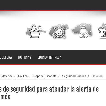
CULTURA
NOTICIAS
EDICIÓN IMPRESA
Metepec
/
Política
/
Reporte Escarlata
/
Seguridad Pública
/
Detallan
er la alerta de género en el edoméx
s de seguridad para atender la alerta de
oméx