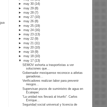
►
may 30
(14)
►
may 29
(8)
►
may 28
(7)
►
may 27
(10)
►
may 26
(8)
igua
►
may 25
(19)
►
may 24
(16)
►
may 23
(13)
►
may 22
(9)
►
may 21
(11)
►
may 20
(10)
►
may 19
(9)
►
may 18
(10)
▼
may 17
(13)
SEMOV exhorta a trasportistas a ver
soluciones que...
Gobernador mexiquense reconoce a atletas
ganadoras...
Verificadores realizan labor para prevenir
riesgos...
Supervisan pozos de suministro de agua en
Ecatepec
“La unidad nos llevará al triunfo”: Carlos
Enríque...
Seguridad social universal y licencia de