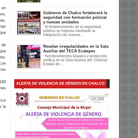
 en
Gobierno de Chalco fortalecerá la
ro;
seguridad con formación policial
as,
y nuevas unidades
han
El fortalecimiento de la seguridad
pública se impulsa mediante la
que
integración de nuevas ...
n de
Revelan irregularidades en la Sala
que
Auxiliar del TECA Ecatepec
Nombramientos ilegales y protección
ete,
política en la Sala Auxiliar del Tribunal
 con
Estatal de ...
enos
 180
ALERTA DE VIOLENCIA DE GÉNERO EN CHALCO
ones
xico
a la