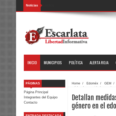
Noticias
Loading...
INICIO
MUNICIPIOS
POLÍTICA
ALERTA ROJA
PÁGINAS
Home
/
Edoméx
/
GEM
/
medidas de seguridad para atend
Página Principal
Detallan medida
Integrantes del Equipo
Contacto
género en el ed
ENTRADA DESTACADA