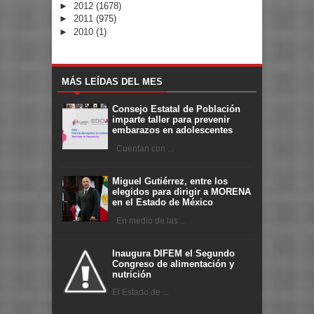
►
2012
(1678)
►
2011
(975)
►
2010
(1)
MÁS LEÍDAS DEL MES
Consejo Estatal de Población
imparte taller para prevenir
embarazos en adolescentes
Cuentan con ...
Miguel Gutiérrez, entre los
elegidos para dirigir a MORENA
en el Estado de México
En medio de las ...
Inaugura DIFEM el Segundo
Congreso de alimentación y
nutrición
El Estado de ...