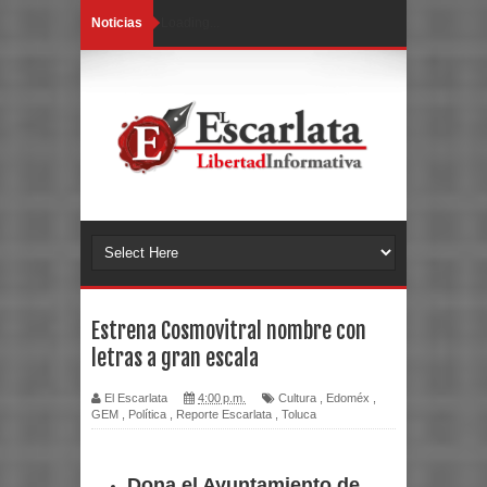
Noticias
Loading...
Estrena Cosmovitral nombre con
letras a gran escala
El Escarlata
4:00 p.m.
Cultura
,
Edoméx
,
GEM
,
Política
,
Reporte Escarlata
,
Toluca
Dona el Ayuntamiento de