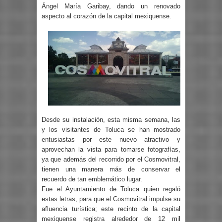
Ángel María Garibay, dando un renovado
aspecto al corazón de la capital mexiquense.
Desde su instalación, esta misma semana, las
y los visitantes de Toluca se han mostrado
entusiastas por este nuevo atractivo y
aprovechan la vista para tomarse fotografías,
ya que además del recorrido por el Cosmovitral,
tienen una manera más de conservar el
recuerdo de tan emblemático lugar.
Fue el Ayuntamiento de Toluca quien regaló
estas letras, para que el Cosmovitral impulse su
afluencia turística; este recinto de la capital
mexiquense registra alrededor de 12 mil