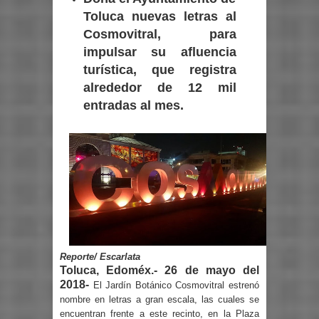
Toluca nuevas letras al
Cosmovitral, para
impulsar su afluencia
turística, que registra
alrededor de 12 mil
entradas al mes.
Reporte/ Escarlata
Toluca, Edoméx.- 26 de mayo del
2018-
El Jardín Botánico Cosmovitral estrenó
nombre en letras a gran escala, las cuales se
encuentran frente a este recinto, en la Plaza