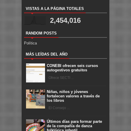
VISTAS A LA PÁGINA TOTALES
2,454,016
RANDOM POSTS
Política
MÁS LEÍDAS DEL AÑO
CONEBI ofrecen seis cursos
autogestivos gratuitos
Ofrece SECTI ...
Niñas, niños y jóvenes
fortalecen valores a través de
los libros
El Consejo ...
Últimos días para formar parte
de la compañía de danza
folklórica infantil