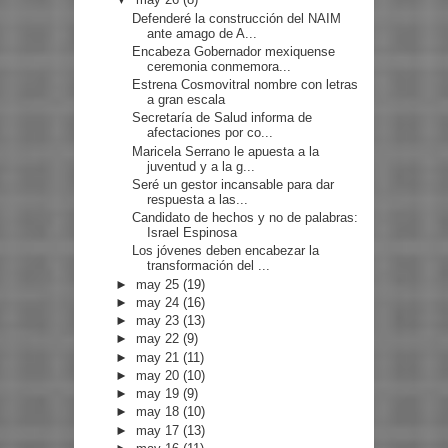
Defenderé la construcción del NAIM
ante amago de A...
Encabeza Gobernador mexiquense
ceremonia conmemora...
Estrena Cosmovitral nombre con letras
a gran escala
Secretaría de Salud informa de
afectaciones por co...
Maricela Serrano le apuesta a la
juventud y a la g...
Seré un gestor incansable para dar
respuesta a las...
Candidato de hechos y no de palabras:
Israel Espinosa
Los jóvenes deben encabezar la
transformación del ...
►
may 25
(19)
►
may 24
(16)
►
may 23
(13)
►
may 22
(9)
►
may 21
(11)
►
may 20
(10)
►
may 19
(9)
►
may 18
(10)
►
may 17
(13)