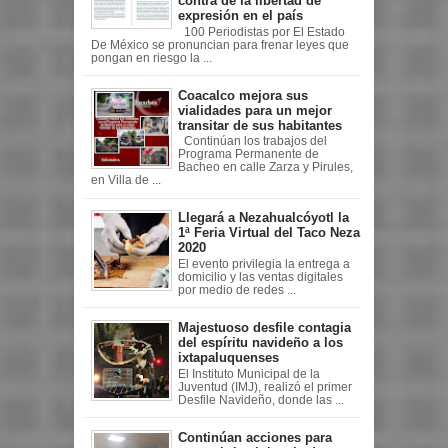
contra de la libertad de
expresión en el país
100 Periodistas por El Estado
De México se pronuncian para frenar leyes que
pongan en riesgo la ...
Coacalco mejora sus
vialidades para un mejor
transitar de sus habitantes
Continúan los trabajos del
Programa Permanente de
Bacheo en calle Zarza y Pirules,
en Villa de ...
Llegará a Nezahualcóyotl la
1ª Feria Virtual del Taco Neza
2020
El evento privilegia la entrega a
domicilio y las ventas digitales
por medio de redes ...
Majestuoso desfile contagia
del espíritu navideño a los
ixtapaluquenses
El Instituto Municipal de la
Juventud (IMJ), realizó el primer
Desfile Navideño, donde las ...
Continúan acciones para