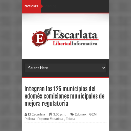
Noticias
Loading...
Integran los 125 municipios del
edoméx comisiones municipales de
mejora regulatoria
El Escarlata
3:00 p.m.
Edoméx
,
GEM
,
Política
,
Reporte Escarlata
,
Toluca