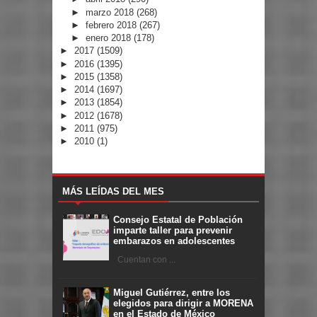
►
marzo 2018
(268)
►
febrero 2018
(267)
►
enero 2018
(178)
►
2017
(1509)
►
2016
(1395)
►
2015
(1358)
►
2014
(1697)
►
2013
(1854)
►
2012
(1678)
►
2011
(975)
►
2010
(1)
MÁS LEÍDAS DEL MES
Consejo Estatal de Población
imparte taller para prevenir
embarazos en adolescentes
Cuentan con ...
Miguel Gutiérrez, entre los
elegidos para dirigir a MORENA
en el Estado de México