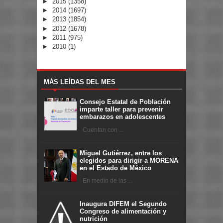
►
2015
(1358)
►
2014
(1697)
►
2013
(1854)
►
2012
(1678)
►
2011
(975)
►
2010
(1)
MÁS LEÍDAS DEL MES
Consejo Estatal de Población
imparte taller para prevenir
embarazos en adolescentes
Cuentan con ...
Miguel Gutiérrez, entre los
elegidos para dirigir a MORENA
en el Estado de México
En medio de las ...
Inaugura DIFEM el Segundo
Congreso de alimentación y
nutrición