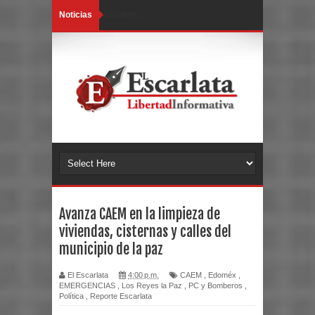
Noticias
Loading...
Avanza CAEM en la limpieza de
viviendas, cisternas y calles del
municipio de la paz
El Escarlata
4:00 p.m.
CAEM
,
Edoméx
,
EMERGENCIAS
,
Los Reyes la Paz
,
PC y Bomberos
,
Política
,
Reporte Escarlata