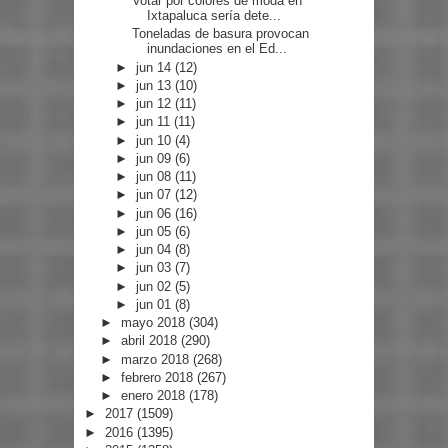
Votar por colores de moda en
Ixtapaluca sería dete...
Toneladas de basura provocan
inundaciones en el Ed...
►
jun 14
(12)
►
jun 13
(10)
►
jun 12
(11)
►
jun 11
(11)
►
jun 10
(4)
►
jun 09
(6)
►
jun 08
(11)
►
jun 07
(12)
►
jun 06
(16)
►
jun 05
(6)
►
jun 04
(8)
►
jun 03
(7)
►
jun 02
(5)
►
jun 01
(8)
►
mayo 2018
(304)
►
abril 2018
(290)
►
marzo 2018
(268)
►
febrero 2018
(267)
►
enero 2018
(178)
►
2017
(1509)
►
2016
(1395)