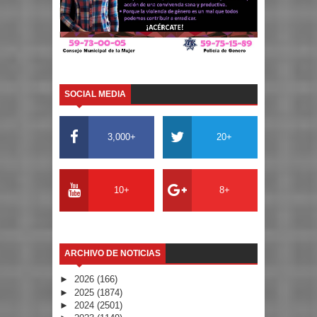
SOCIAL MEDIA
3,000+
20+
10+
8+
ARCHIVO DE NOTICIAS
►
2026
(166)
►
2025
(1874)
►
2024
(2501)