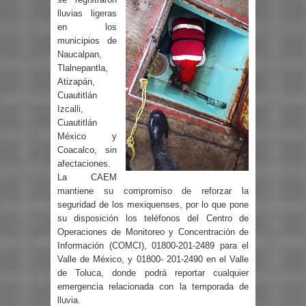
lluvias ligeras
en los
municipios de
Naucalpan,
Tlalnepantla,
Atizapán,
Cuautitlán
Izcalli,
Cuautitlán
México y
Coacalco, sin
afectaciones.
La CAEM
mantiene su compromiso de reforzar la
seguridad de los mexiquenses, por lo que pone
su disposición los teléfonos del Centro de
Operaciones de Monitoreo y Concentración de
Información (COMCI), 01800-201-2489 para el
Valle de México, y 01800- 201-2490 en el Valle
de Toluca, donde podrá reportar cualquier
emergencia relacionada con la temporada de
lluvia.