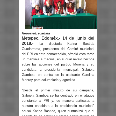
Reporte/Escarlata
Metepec, Edoméx.- 14 de junio del
2018.-
La diputada Karina Bastida
Guadarrama, presidenta del Comité municipal
del PRI en esta demarcación, ofreció esta tarde
un mensaje a medios, en el cual reveló hechos
sobre las acciones del partido Morena y su
candidata a presidenta municipal, Gabriela
Gamboa, en contra de la aspirante Carolina
Monroy para calumniarla y agredirla.
“Desde el primer minuto de su campaña,
Gabriela Gamboa se ha centrado en el ataque
constante al PRI y, de manera particular, a
nuestra candidata a la presidencia municipal”
acusó Karina Bastida, quien puntualizó que el