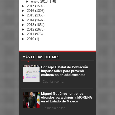
►
enero 2018
(178)
►
2017
(1509)
►
2016
(1395)
►
2015
(1358)
►
2014
(1697)
►
2013
(1854)
►
2012
(1678)
►
2011
(975)
►
2010
(1)
MÁS LEÍDAS DEL MES
Consejo Estatal de Población
imparte taller para prevenir
embarazos en adolescentes
Cuentan con ...
Miguel Gutiérrez, entre los
elegidos para dirigir a MORENA
en el Estado de México
En medio de las ...