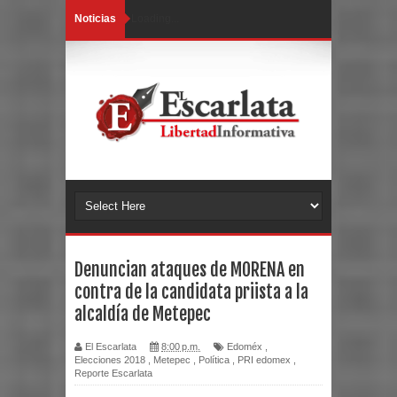
Noticias
Loading...
Denuncian ataques de MORENA en
contra de la candidata priista a la
alcaldía de Metepec
El Escarlata
8:00 p.m.
Edoméx
,
Elecciones 2018
,
Metepec
,
Política
,
PRI edomex
,
Reporte Escarlata