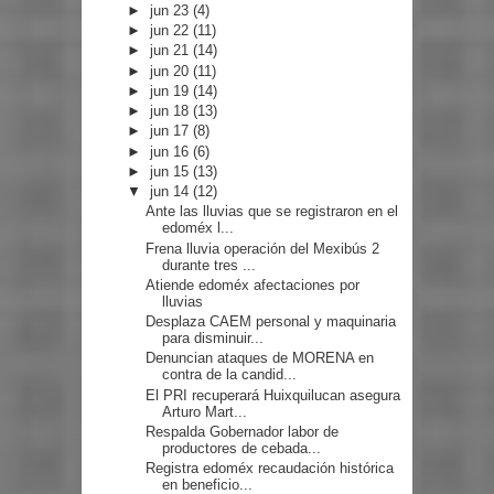
►
jun 23
(4)
►
jun 22
(11)
►
jun 21
(14)
►
jun 20
(11)
►
jun 19
(14)
►
jun 18
(13)
►
jun 17
(8)
►
jun 16
(6)
►
jun 15
(13)
▼
jun 14
(12)
Ante las lluvias que se registraron en el
edoméx l...
Frena lluvia operación del Mexibús 2
durante tres ...
Atiende edoméx afectaciones por
lluvias
Desplaza CAEM personal y maquinaria
para disminuir...
Denuncian ataques de MORENA en
contra de la candid...
El PRI recuperará Huixquilucan asegura
Arturo Mart...
Respalda Gobernador labor de
productores de cebada...
Registra edoméx recaudación histórica
en beneficio...