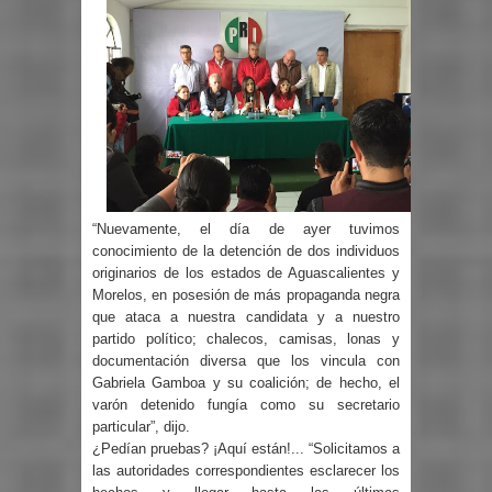
“Nuevamente, el día de ayer tuvimos
conocimiento de la detención de dos individuos
originarios de los estados de Aguascalientes y
Morelos, en posesión de más propaganda negra
que ataca a nuestra candidata y a nuestro
partido político; chalecos, camisas, lonas y
documentación diversa que los vincula con
Gabriela Gamboa y su coalición; de hecho, el
varón detenido fungía como su secretario
particular”, dijo.
¿Pedían pruebas? ¡Aquí están!... “Solicitamos a
las autoridades correspondientes esclarecer los