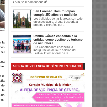
4.5 m, se reparó tubería de ...
San Lorenzo Tlamimilolpan
cumple 350 años de tradición
Los bailables de las Marotas son todo
un espectáculo, el cual trasporta a
propios y extraños por ...
Delfina Gómez consolida a la
entidad como destino de turismo
n la
de naturaleza
 con
La Gobernadora encabezó la
inauguración de la 6ª edición del
e su
Festival Internacional de la ...
 una
 las
ALERTA DE VIOLENCIA DE GÉNERO EN CHALCO
e el
aña
 de
 la
una
nos