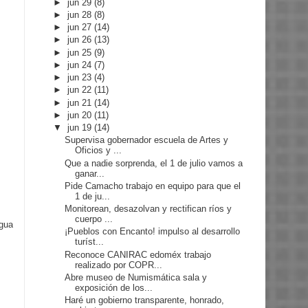
►
jun 29
(8)
►
jun 28
(8)
►
jun 27
(14)
►
jun 26
(13)
►
jun 25
(9)
►
jun 24
(7)
►
jun 23
(4)
►
jun 22
(11)
►
jun 21
(14)
►
jun 20
(11)
▼
jun 19
(14)
Supervisa gobernador escuela de Artes y
Oficios y ...
Que a nadie sorprenda, el 1 de julio vamos a
ganar...
Pide Camacho trabajo en equipo para que el
1 de ju...
Monitorean, desazolvan y rectifican ríos y
cuerpo ...
igua
¡Pueblos con Encanto! impulso al desarrollo
turíst...
Reconoce CANIRAC edoméx trabajo
realizado por COPR...
Abre museo de Numismática sala y
exposición de los...
Haré un gobierno transparente, honrado,