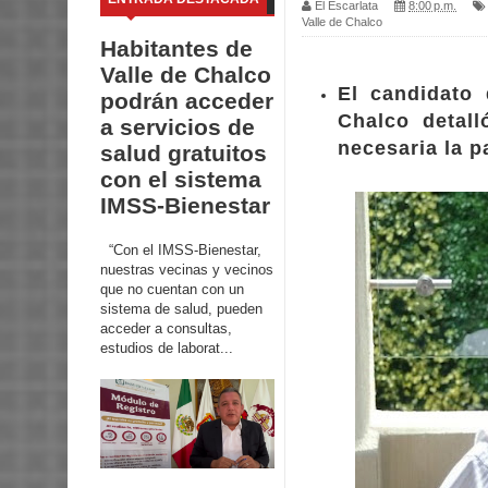
El Escarlata
8:00 p.m.
Valle de Chalco
Habitantes de
Valle de Chalco
El candidato 
podrán acceder
Chalco detall
a servicios de
necesaria la p
salud gratuitos
con el sistema
IMSS-Bienestar
“Con el IMSS-Bienestar,
nuestras vecinas y vecinos
que no cuentan con un
sistema de salud, pueden
acceder a consultas,
estudios de laborat...