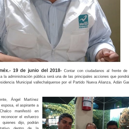
méx.- 19 de junio del 2018-
Contar con ciudadanos al frente de 
a la administración pública será una de las principales acciones que pondr
esidencia Municipal vallechalquense por el Partido Nueva Alianza, Adán Ga
nte, Ángel Martínez
 esposa, el aspirante a
Chalco manifestó en
 reconocer el esfuerzo
, quienes dijo, podrán
tativo dentro de la