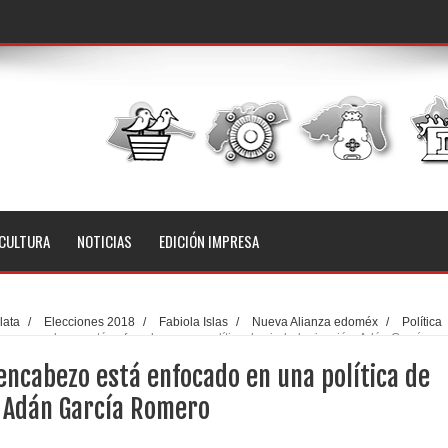
CULTURA
NOTICIAS
EDICIÓN IMPRESA
lata
/
Elecciones 2018
/
Fabiola Islas
/
Nueva Alianza edoméx
/
Política
o que encabezo está enfocado en una política de ciudadanización: Adán García
encabezo está enfocado en una política de
: Adán García Romero