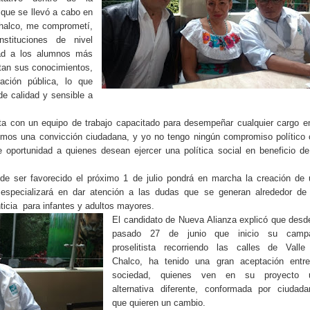
 que se llevó a cabo en
Chalco, me comprometí,
stituciones de nivel
idad a los alumnos más
tan sus conocimientos,
ración pública, lo que
 de calidad y sensible a
 con un equipo de trabajo capacitado para desempeñar cualquier cargo e
nemos una convicción ciudadana, y yo no tengo ningún compromiso político
e oportunidad a quienes desean ejercer una política social en beneficio d
de ser favorecido el próximo 1 de julio pondrá en marcha la creación de
 especializará en dar atención a las dudas que se generan alrededor de
icia
para infantes y adultos mayores.
El candidato de Nueva Alianza explicó que desd
pasado 27 de junio que inicio su camp
proselitista recorriendo las calles de Valle
Chalco, ha tenido una gran aceptación entre
sociedad, quienes ven en su proyecto 
alternativa diferente, conformada por ciudada
que quieren un cambio.