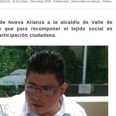
Edoméx
,
El Escarlata
,
Elecciones 2018
,
Fabiola Islas
,
Nueva Alianza edoméx
,
Política
,
de Nueva Alianza a la alcaldía de Valle de
ó que para recomponer el tejido social es
articipación ciudadana.