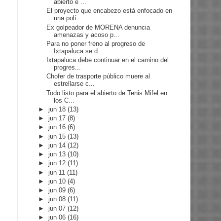
abierto e ...
El proyecto que encabezo está enfocado en
una polí...
Ex golpeador de MORENA denuncia
amenazas y acoso p...
Para no poner freno al progreso de
Ixtapaluca se d...
Ixtapaluca debe continuar en el camino del
progres...
Chofer de trasporte público muere al
estrellarse c...
Todo listo para el abierto de Tenis Mifel en
los C...
►
jun 18
(13)
►
jun 17
(8)
►
jun 16
(6)
►
jun 15
(13)
►
jun 14
(12)
►
jun 13
(10)
►
jun 12
(11)
►
jun 11
(11)
►
jun 10
(4)
►
jun 09
(6)
►
jun 08
(11)
►
jun 07
(12)
►
jun 06
(16)