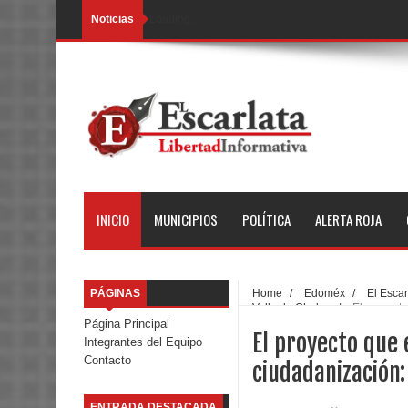
Noticias
Loading...
INICIO
MUNICIPIOS
POLÍTICA
ALERTA ROJA
PÁGINAS
Home
/
Edoméx
/
El Escar
Valle de Chalco
/
El proyect
Romero
Página Principal
El proyecto que 
Integrantes del Equipo
Contacto
ciudadanización
ENTRADA DESTACADA