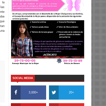
 la
las
ente
debe
 que
 tan
una
SOCIAL MEDIA
3,000+
20+