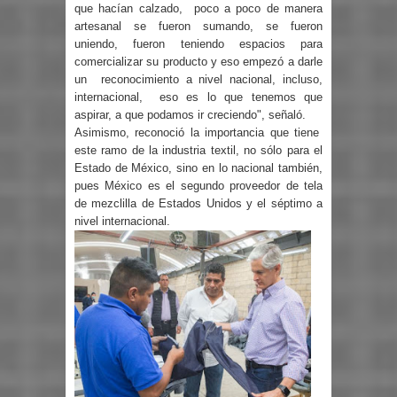
que hacían calzado,
poco a poco de manera
artesanal se fueron sumando, se fueron
uniendo, fueron teniendo espacios para
comercializar su producto y eso empezó a darle
un
reconocimiento a nivel nacional, incluso,
internacional,
eso es lo que tenemos que
aspirar, a que podamos ir creciendo", señaló.
Asimismo, reconoció la importancia que tiene
este ramo de la industria textil, no sólo para el
Estado de México, sino en lo nacional también,
pues México es el segundo proveedor de tela
de mezclilla de Estados Unidos y el séptimo a
nivel internacional.