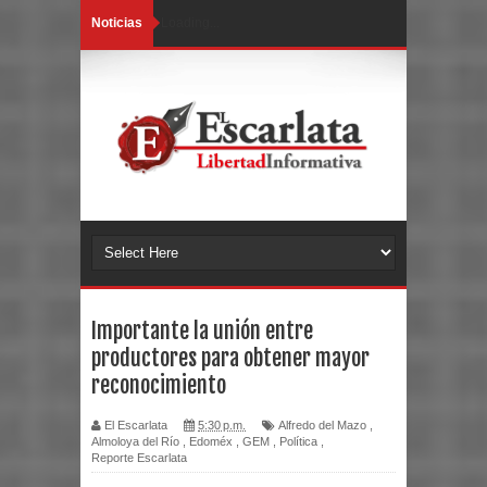
Noticias
Loading...
Importante la unión entre
productores para obtener mayor
reconocimiento
El Escarlata
5:30 p.m.
Alfredo del Mazo
,
Almoloya del Río
,
Edoméx
,
GEM
,
Política
,
Reporte Escarlata