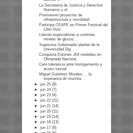
La Secretaría de Justicia y Derechos
Humanos y el ...
Promueven proyectos de
infraestructura y movilidad...
Participa CEAPE en Primer Festival del
Libro Ilust...
Llaman especialistas a controlar
niveles de glucos...
Supervisa Gobernador plantel de la
Universidad Dig...
Conquista Edoméx 204 medallas en
Olimpiada Naciona...
Cero tolerancia ante hostigamiento y
acoso sexual
Miguel Gutiérrez Morales…. la
esperanza de muchos ...
►
jun 25
(9)
►
jun 24
(7)
►
jun 23
(4)
►
jun 22
(11)
►
jun 21
(14)
►
jun 20
(11)
►
jun 19
(14)
►
jun 18
(13)
►
jun 17
(8)
►
jun 16
(6)