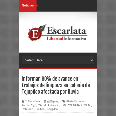
Noticias
Loading...
Informan 80% de avance en
trabajos de limpieza en colonia de
Tejupilco afectada por lluvia
El Escarlata
4:00 p.m.
Alerta Escarlet
,
Alerta Roja
,
CAEM
,
Edoméx
,
EMERGENCIAS
,
GEM
,
Policíaco
,
Política
,
Tejupilco