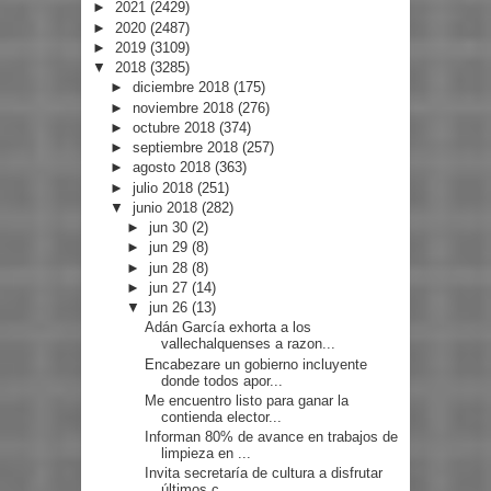
►
2021
(2429)
►
2020
(2487)
►
2019
(3109)
▼
2018
(3285)
►
diciembre 2018
(175)
►
noviembre 2018
(276)
►
octubre 2018
(374)
►
septiembre 2018
(257)
►
agosto 2018
(363)
►
julio 2018
(251)
▼
junio 2018
(282)
►
jun 30
(2)
►
jun 29
(8)
►
jun 28
(8)
►
jun 27
(14)
▼
jun 26
(13)
Adán García exhorta a los
vallechalquenses a razon...
Encabezare un gobierno incluyente
donde todos apor...
Me encuentro listo para ganar la
contienda elector...
Informan 80% de avance en trabajos de
limpieza en ...
Invita secretaría de cultura a disfrutar
últimos c...