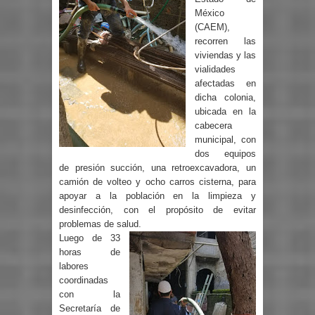
México
(CAEM),
recorren las
viviendas y las
vialidades
afectadas en
dicha colonia,
ubicada en la
cabecera
municipal, con
dos equipos
de presión succión, una retroexcavadora, un
camión de volteo y ocho carros cisterna, para
apoyar a la población en la limpieza y
desinfección, con el propósito de evitar
problemas de salud.
Luego de 33
horas de
labores
coordinadas
con la
Secretaría de