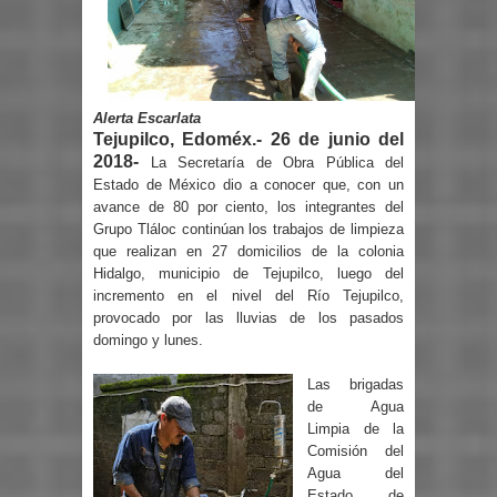
Alerta Escarlata
Tejupilco, Edoméx.- 26 de junio del
2018-
La Secretaría de Obra Pública del
Estado de México dio a conocer que, con un
avance de 80 por ciento, los integrantes del
Grupo Tláloc continúan los trabajos de limpieza
que realizan en 27 domicilios de la colonia
Hidalgo, municipio de Tejupilco, luego del
incremento en el nivel del Río Tejupilco,
provocado por las lluvias de los pasados
domingo y lunes.
Las brigadas
de Agua
Limpia de la
Comisión del
Agua del
Estado de