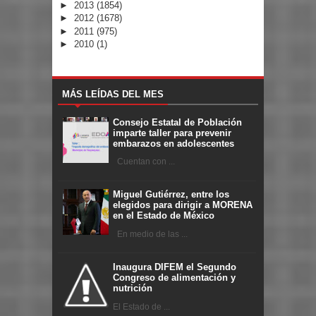
►
2013
(1854)
►
2012
(1678)
►
2011
(975)
►
2010
(1)
MÁS LEÍDAS DEL MES
Consejo Estatal de Población
imparte taller para prevenir
embarazos en adolescentes
Cuentan con ...
Miguel Gutiérrez, entre los
elegidos para dirigir a MORENA
en el Estado de México
En medio de las ...
Inaugura DIFEM el Segundo
Congreso de alimentación y
nutrición
El Estado de ...