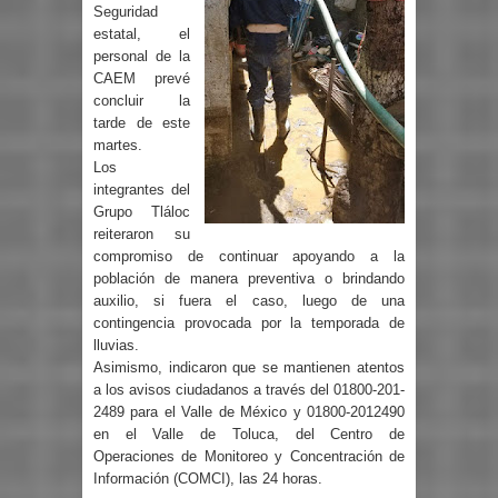
Seguridad
estatal, el
personal de la
CAEM prevé
concluir la
tarde de este
martes.
Los
integrantes del
Grupo Tláloc
reiteraron su
compromiso de continuar apoyando a la
población de manera preventiva o brindando
auxilio, si fuera el caso, luego de una
contingencia provocada por la temporada de
lluvias.
Asimismo, indicaron que se mantienen atentos
a los avisos ciudadanos a través del 01800-201-
2489 para el Valle de México y 01800-2012490
en el Valle de Toluca, del Centro de
Operaciones de Monitoreo y Concentración de
Información (COMCI), las 24 horas.