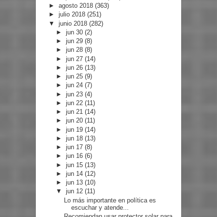
►
agosto 2018
(363)
►
julio 2018
(251)
▼
junio 2018
(282)
►
jun 30
(2)
►
jun 29
(8)
►
jun 28
(8)
►
jun 27
(14)
►
jun 26
(13)
►
jun 25
(9)
►
jun 24
(7)
►
jun 23
(4)
►
jun 22
(11)
►
jun 21
(14)
►
jun 20
(11)
►
jun 19
(14)
►
jun 18
(13)
►
jun 17
(8)
►
jun 16
(6)
►
jun 15
(13)
►
jun 14
(12)
►
jun 13
(10)
▼
jun 12
(11)
Lo más importante en política es
escuchar y atende...
Recomiendan usar protector solar para