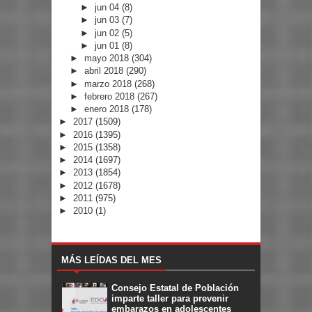
►
jun 04
(8)
►
jun 03
(7)
►
jun 02
(5)
►
jun 01
(8)
►
mayo 2018
(304)
►
abril 2018
(290)
►
marzo 2018
(268)
►
febrero 2018
(267)
►
enero 2018
(178)
►
2017
(1509)
►
2016
(1395)
►
2015
(1358)
►
2014
(1697)
►
2013
(1854)
►
2012
(1678)
►
2011
(975)
►
2010
(1)
MÁS LEÍDAS DEL MES
Consejo Estatal de Población
imparte taller para prevenir
embarazos en adolescentes