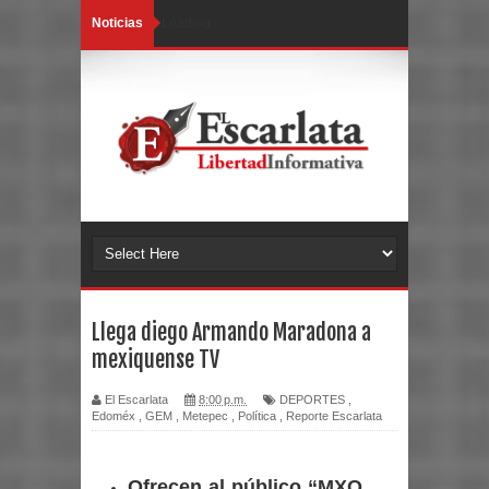
Noticias
Loading...
Llega diego Armando Maradona a
mexiquense TV
El Escarlata
8:00 p.m.
DEPORTES
,
Edoméx
,
GEM
,
Metepec
,
Política
,
Reporte Escarlata
Ofrecen al público “MXQ