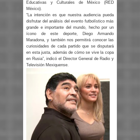
Educativas y Culturales de México (RED
México).
“La intención es que nuestra audiencia pueda
disfrutar del análisis del evento futbolístico más
grande e importante del mundo, hecho por un
ícono de este deporte, Diego Armando
Maradona, y también nos permitirá conocer las
curiosidades de cada partido que se disputará
en esta justa, además de cómo se vive la copa
en Rusia”, indicó el Director General de Radio y
Televisión Mexiquense.