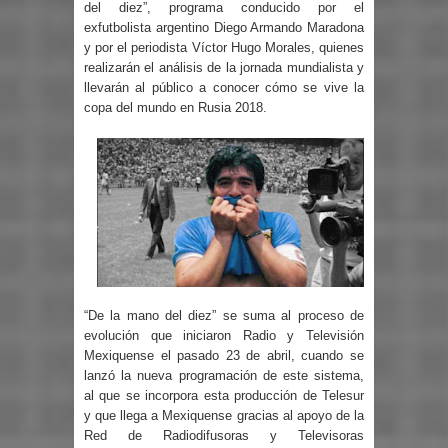
del diez”, programa conducido por el
exfutbolista argentino Diego Armando Maradona
y por el periodista Víctor Hugo Morales, quienes
realizarán el análisis de la jornada mundialista y
llevarán al público a conocer cómo se vive la
copa del mundo en Rusia 2018.
“De la mano del diez” se suma al proceso de
evolución que iniciaron Radio y Televisión
Mexiquense el pasado 23 de abril, cuando se
lanzó la nueva programación de este sistema,
al que se incorpora esta producción de Telesur
y que llega a Mexiquense gracias al apoyo de la
Red de Radiodifusoras y Televisoras