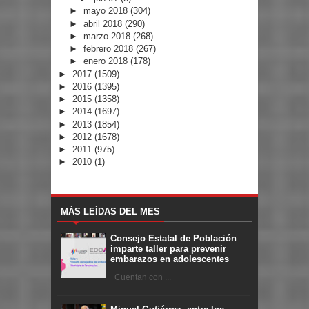
►
mayo 2018
(304)
►
abril 2018
(290)
►
marzo 2018
(268)
►
febrero 2018
(267)
►
enero 2018
(178)
►
2017
(1509)
►
2016
(1395)
►
2015
(1358)
►
2014
(1697)
►
2013
(1854)
►
2012
(1678)
►
2011
(975)
►
2010
(1)
MÁS LEÍDAS DEL MES
Consejo Estatal de Población
imparte taller para prevenir
embarazos en adolescentes
Cuentan con ...