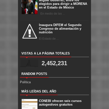
Miguel Gutiérrez, entre los
elegidos para dirigir a MORENA
en el Estado de México
En medio de las ...
Inaugura DIFEM el Segundo
Congreso de alimentación y
nutrición
El Estado de ...
VISTAS A LA PÁGINA TOTALES
2,452,231
RANDOM POSTS
Política
MÁS LEÍDAS DEL AÑO
CONEBI ofrecen seis cursos
autogestivos gratuitos