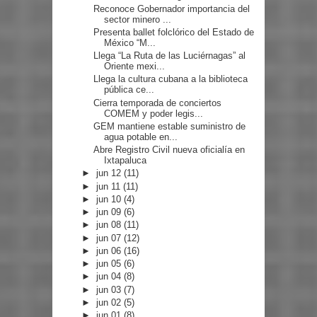
Reconoce Gobernador importancia del
sector minero ...
Presenta ballet folclórico del Estado de
México “M...
Llega “La Ruta de las Luciérnagas” al
Oriente mexi...
Llega la cultura cubana a la biblioteca
pública ce...
Cierra temporada de conciertos
COMEM y poder legis...
GEM mantiene estable suministro de
agua potable en...
Abre Registro Civil nueva oficialía en
Ixtapaluca
►
jun 12
(11)
►
jun 11
(11)
►
jun 10
(4)
►
jun 09
(6)
►
jun 08
(11)
►
jun 07
(12)
►
jun 06
(16)
►
jun 05
(6)
►
jun 04
(8)
►
jun 03
(7)
►
jun 02
(5)
►
jun 01
(8)