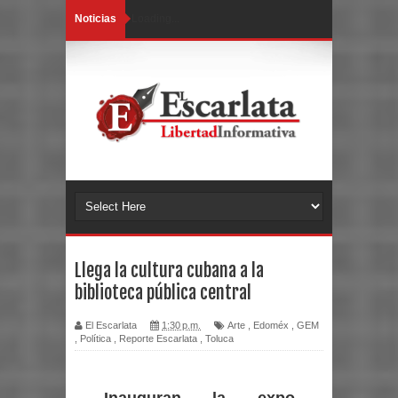
Noticias
Loading...
Llega la cultura cubana a la
biblioteca pública central
El Escarlata
1:30 p.m.
Arte
,
Edoméx
,
GEM
,
Política
,
Reporte Escarlata
,
Toluca
Inauguran la expo