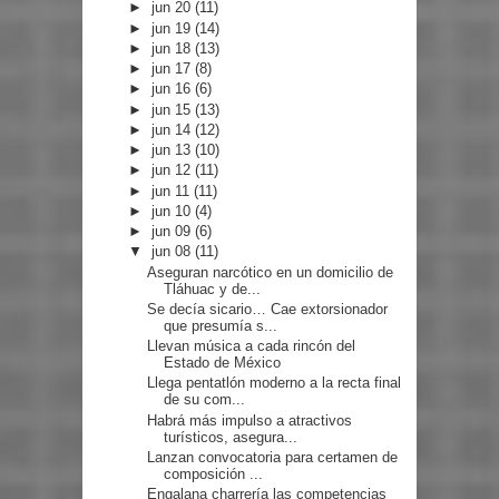
►
jun 20
(11)
►
jun 19
(14)
►
jun 18
(13)
►
jun 17
(8)
►
jun 16
(6)
►
jun 15
(13)
►
jun 14
(12)
►
jun 13
(10)
►
jun 12
(11)
►
jun 11
(11)
►
jun 10
(4)
►
jun 09
(6)
▼
jun 08
(11)
Aseguran narcótico en un domicilio de
Tláhuac y de...
Se decía sicario… Cae extorsionador
que presumía s...
Llevan música a cada rincón del
Estado de México
Llega pentatlón moderno a la recta final
de su com...
Habrá más impulso a atractivos
turísticos, asegura...
Lanzan convocatoria para certamen de
composición ...
Engalana charrería las competencias