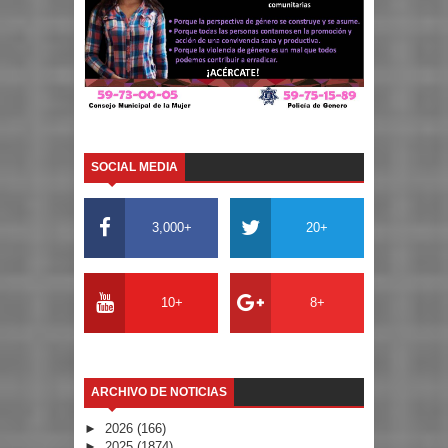
SOCIAL MEDIA
3,000+
20+
10+
8+
ARCHIVO DE NOTICIAS
►
2026
(166)
►
2025
(1874)