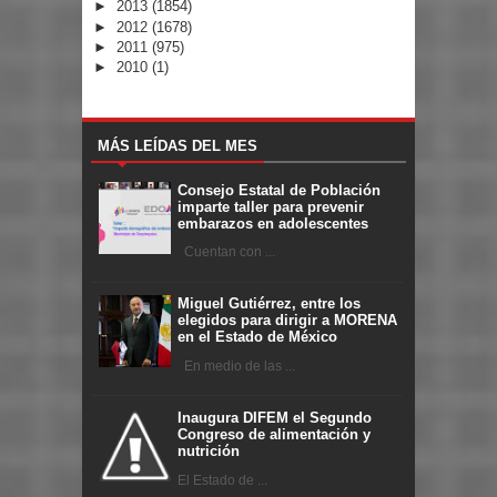
►
2013
(1854)
►
2012
(1678)
►
2011
(975)
►
2010
(1)
MÁS LEÍDAS DEL MES
Consejo Estatal de Población
imparte taller para prevenir
embarazos en adolescentes
Cuentan con ...
Miguel Gutiérrez, entre los
elegidos para dirigir a MORENA
en el Estado de México
En medio de las ...
Inaugura DIFEM el Segundo
Congreso de alimentación y
nutrición
El Estado de ...