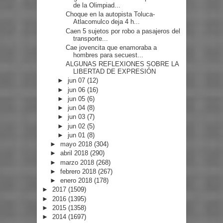
de la Olimpiad...
Choque en la autopista Toluca-
Atlacomulco deja 4 h...
Caen 5 sujetos por robo a pasajeros del
transporte...
Cae jovencita que enamoraba a
hombres para secuest...
ALGUNAS REFLEXIONES SOBRE LA
LIBERTAD DE EXPRESIÓN
►
jun 07
(12)
►
jun 06
(16)
►
jun 05
(6)
►
jun 04
(8)
►
jun 03
(7)
►
jun 02
(5)
►
jun 01
(8)
►
mayo 2018
(304)
►
abril 2018
(290)
►
marzo 2018
(268)
►
febrero 2018
(267)
►
enero 2018
(178)
►
2017
(1509)
►
2016
(1395)
►
2015
(1358)
►
2014
(1697)