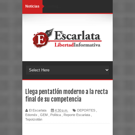
Noticias
Loading...
Llega pentatlón moderno a la recta
final de su competencia
El Escarlata
4:30 p.m.
DEPORTES
,
Edoméx
,
GEM
,
Política
,
Reporte Escarlata
,
Tepotzotlán