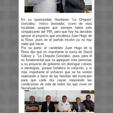
En su oportunidad, Humberto “La Chiquita”
González, mítico boxeador, ícono de esta
localidad, aseguró que siempre había sido
simpatizante del PRI, pero que hoy ha decidido
apoyar al proyecto que encabeza Juan Hugo de
la Rosa, pues en el partido tricolor ya no hay
nada qué hacer.
Por su parte, el candidato Juan Hugo de la
Rosa dijo que es importante la suma de David
Gálvez y "La Chiquita González, pues para él
es fundamental que se agreguen más personas
a su proyecto de gobierno sin distinguir colores
e ideologías, porque fortalece la votación, y lo
más importante el esfuerzo que se ha venido
realizando a favor de las familias del municipio
para que cada día vayan mejorando las
condiciones de vida de todos los que viven en
Nezahualcóyotl.