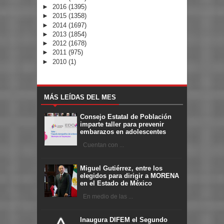
►
2016
(1395)
►
2015
(1358)
►
2014
(1697)
►
2013
(1854)
►
2012
(1678)
►
2011
(975)
►
2010
(1)
MÁS LEÍDAS DEL MES
Consejo Estatal de Población
imparte taller para prevenir
embarazos en adolescentes
Cuentan con ...
Miguel Gutiérrez, entre los
elegidos para dirigir a MORENA
en el Estado de México
En medio de las ...
Inaugura DIFEM el Segundo