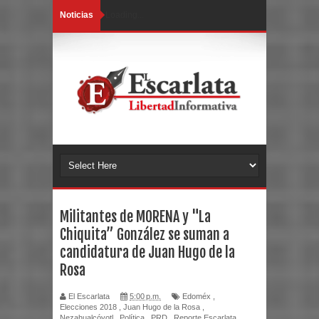
Noticias
Loading...
Militantes de MORENA y "La
Chiquita” González se suman a
candidatura de Juan Hugo de la
Rosa
El Escarlata
5:00 p.m.
Edoméx
,
Elecciones 2018
,
Juan Hugo de la Rosa
,
Nezahualcóyotl
,
Política
,
PRD
,
Reporte Escarlata