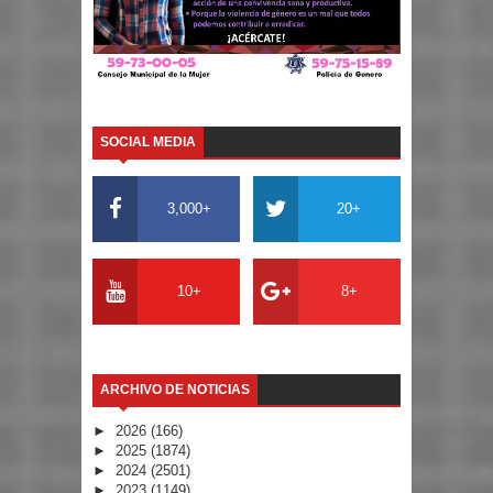
SOCIAL MEDIA
3,000+
20+
10+
8+
ARCHIVO DE NOTICIAS
►
2026
(166)
►
2025
(1874)
►
2024
(2501)
►
2023
(1149)