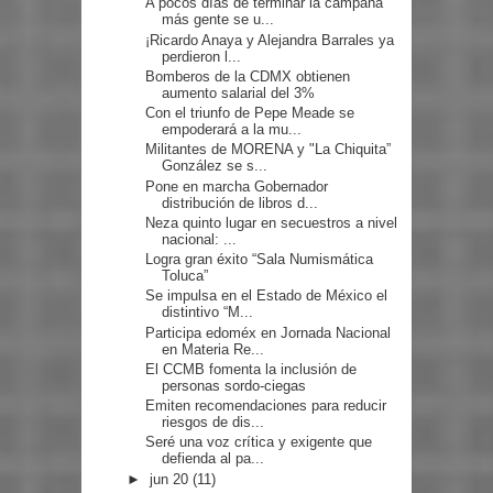
A pocos días de terminar la campaña
más gente se u...
¡Ricardo Anaya y Alejandra Barrales ya
perdieron l...
Bomberos de la CDMX obtienen
aumento salarial del 3%
Con el triunfo de Pepe Meade se
empoderará a la mu...
Militantes de MORENA y "La Chiquita”
González se s...
Pone en marcha Gobernador
distribución de libros d...
Neza quinto lugar en secuestros a nivel
nacional: ...
Logra gran éxito “Sala Numismática
Toluca”
Se impulsa en el Estado de México el
distintivo “M...
Participa edoméx en Jornada Nacional
en Materia Re...
El CCMB fomenta la inclusión de
personas sordo-ciegas
Emiten recomendaciones para reducir
riesgos de dis...
Seré una voz crítica y exigente que
defienda al pa...
►
jun 20
(11)