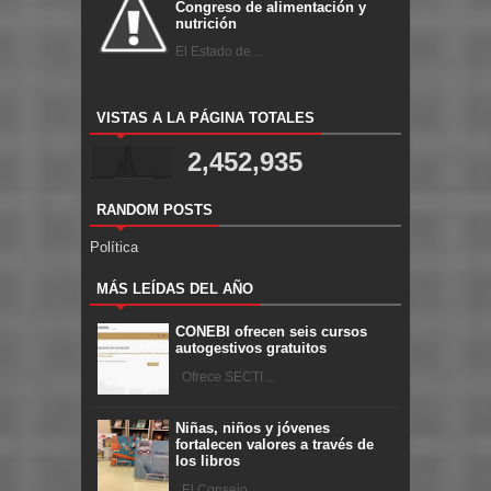
Congreso de alimentación y
nutrición
El Estado de ...
VISTAS A LA PÁGINA TOTALES
2,452,935
RANDOM POSTS
Política
MÁS LEÍDAS DEL AÑO
CONEBI ofrecen seis cursos
autogestivos gratuitos
Ofrece SECTI ...
Niñas, niños y jóvenes
fortalecen valores a través de
los libros
El Consejo ...