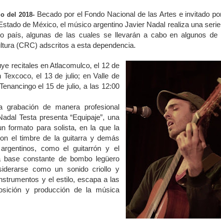
Becado por el Fondo Nacional de las Artes e invitado por
io del 2018-
 Estado de México, el músico argentino Javier Nadal realiza una serie
o país, algunas de las cuales se llevarán a cabo en algunos de 
ltura (CRC) adscritos a esta dependencia.
ye recitales en Atlacomulco, el 12 de
n Texcoco, el 13 de julio; en Valle de
 Tenancingo el 15 de julio, a las 12:00
 grabación de manera profesional
Nadal Testa presenta “Equipaje”, una
n formato para solista, en la que la
n el timbre de la guitarra y demás
argentinos, como el guitarrón y el
 base constante de bombo legüero
iderarse como un sonido criollo y
 instrumentos y el estilo, escapa a las
osición y producción de la música