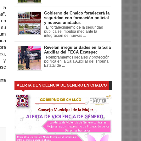
 la
Gobierno de Chalco fortalecerá la
a”,
seguridad con formación policial
 un
y nuevas unidades
 su
El fortalecimiento de la seguridad
pública se impulsa mediante la
bum
integración de nuevas ...
ica
bra
Revelan irregularidades en la Sala
Auxiliar del TECA Ecatepec
ica,
Nombramientos ilegales y protección
s y
política en la Sala Auxiliar del Tribunal
Estatal de ...
ase
nte
ALERTA DE VIOLENCIA DE GÉNERO EN CHALCO