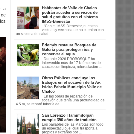
Habitantes de Valle de Chalco
 la
podrán acceder a servicios de
 de
salud gratuitos con el sistema
los
IMSS-Bienestar
“Con el IMSS-Bienestar, nuestras
vecinas y vecinos que no cuentan con
un sistema de salud ...
Edoméx restaura Bosques de
Galería para proteger ríos y
conservar el agua
Durante 2026 PROBOSQUE ha
intervenido más de 17 kilómetros de
cauces con limpieza, reforestación ...
Obras Públicas concluye los
trabajos en el socavón de la Av.
Isidro Fabela Municipio Valle de
Chalco
En las obras de reparación del
socavón que tenía una profundidad de
4.5 m, se reparó tubería de ...
San Lorenzo Tlamimilolpan
cumple 350 años de tradición
Los bailables de las Marotas son todo
un espectáculo, el cual trasporta a
propios y extraños por ...