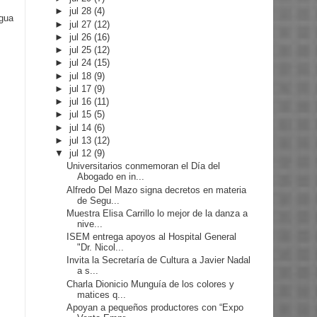
►
jul 28
(4)
igua
►
jul 27
(12)
►
jul 26
(16)
►
jul 25
(12)
►
jul 24
(15)
►
jul 18
(9)
►
jul 17
(9)
►
jul 16
(11)
►
jul 15
(5)
►
jul 14
(6)
►
jul 13
(12)
▼
jul 12
(9)
Universitarios conmemoran el Día del
Abogado en in...
Alfredo Del Mazo signa decretos en materia
de Segu...
Muestra Elisa Carrillo lo mejor de la danza a
nive...
ISEM entrega apoyos al Hospital General
"Dr. Nicol...
Invita la Secretaría de Cultura a Javier Nadal
a s...
Charla Dionicio Munguía de los colores y
matices q...
Apoyan a pequeños productores con “Expo