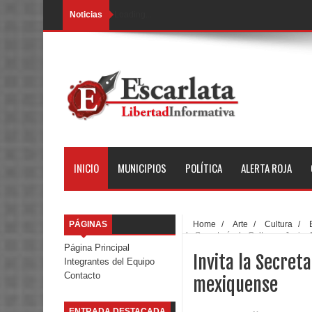
Noticias
Loading...
INICIO
MUNICIPIOS
POLÍTICA
ALERTA ROJA
PÁGINAS
Home
/
Arte
/
Cultura
/
la Secretaría de Cultura a Javie
Página Principal
Invita la Secret
Integrantes del Equipo
Contacto
mexiquense
ENTRADA DESTACADA