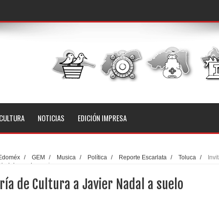
CULTURA
NOTICIAS
EDICIÓN IMPRESA
Edoméx
/
GEM
/
Musica
/
Política
/
Reporte Escarlata
/
Toluca
/
Invi
r Nadal a suelo mexiquense
aría de Cultura a Javier Nadal a suelo