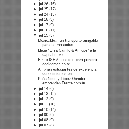
►
jul 26
(16)
►
jul 25
(12)
►
jul 24
(15)
►
jul 18
(9)
►
jul 17
(9)
►
jul 16
(11)
▼
jul 15
(5)
Mexicable… un transporte amigable
para las mascotas
Llega “Elisa Carrillo & Amigos” a la
capital mexiq...
Emite ISEM consejos para prevenir
accidentes en te...
Amplían estudiantes de excelencia
conocimientos en...
Peña Nieto y López Obrador
emprenden Frente común ...
►
jul 14
(6)
►
jul 13
(12)
►
jul 12
(9)
►
jul 11
(16)
►
jul 10
(14)
►
jul 09
(9)
►
jul 08
(9)
►
jul 07
(8)