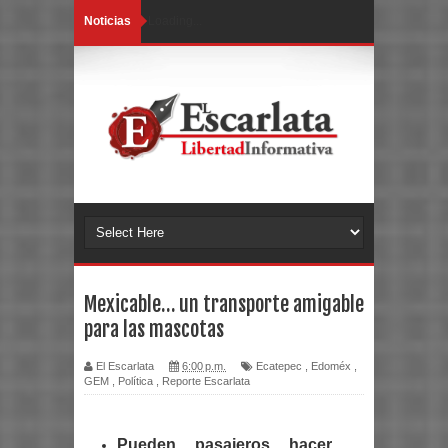
Noticias
Loading...
Mexicable… un transporte amigable
para las mascotas
El Escarlata
6:00 p.m.
Ecatepec
,
Edoméx
,
GEM
,
Política
,
Reporte Escarlata
Pueden pasajeros hacer