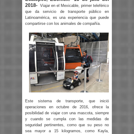
2018-
Viajar en el Mexicable, primer teleférico
que da servicio de transporte público en
Latinoamérica, es una experiencia que puede
compartirse con los animales de compañía.
Este sistema de transporte, que inició
operaciones en octubre de 2016, ofrece la
posibilidad de viajar con una mascota, siempre
y cuando se cumpla con las medidas de
seguridad pertinentes, como que su peso no
sea mayor a 15 kilogramos, como Kayla,