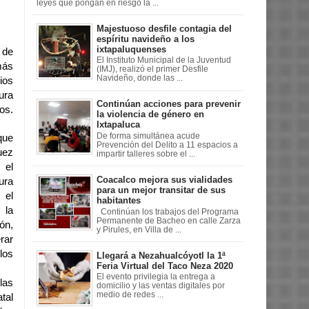
leyes que pongan en riesgo la ...
Majestuoso desfile contagia del
espíritu navideño a los
ixtapaluquenses
 de
El Instituto Municipal de la Juventud
más
(IMJ), realizó el primer Desfile
Navideño, donde las ...
ios
ura
Continúan acciones para prevenir
os.
la violencia de género en
Ixtapaluca
De forma simultánea acude
que
Prevención del Delito a 11 espacios a
uez
impartir talleres sobre el ...
 el
Coacalco mejora sus vialidades
ura
para un mejor transitar de sus
 el
habitantes
 la
Continúan los trabajos del Programa
Permanente de Bacheo en calle Zarza
ón,
y Pirules, en Villa de ...
rar
los
Llegará a Nezahualcóyotl la 1ª
Feria Virtual del Taco Neza 2020
El evento privilegia la entrega a
las
domicilio y las ventas digitales por
medio de redes ...
tal