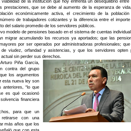
viabilidad de la institución que hoy enfrenta un desequilibrio entre 
as prestaciones, que se debe al aumento de la esperanza de vida,
blación económicamente activa, el crecimiento de la población
número de trabajadores cotizantes y la diferencia entre el importe
o del salario promedio de los servidores públicos.
evo modelo de pensiones basado en el sistema de cuentas individual
an migrar acumulando los recursos ya aportados; que las pensio
mayores por ser operados por administradoras profesionales; que
 de viudez, orfandad y asistencias, y que los servidores opten 
actual sin perder sus derechos.
Arturo Piña García,
en contra del grupo
 que los argumentos
r esta nueva ley son
 anteriores, “lo que
rse es qué ocasionó
solvencia financiera
chos, para que un
 retirarse con una
jar más años que los
señaló que con esta