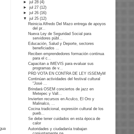
►
jul 28
(4)
►
jul 27
(12)
►
jul 26
(16)
▼
jul 25
(12)
Reinicia Alfredo Del Mazo entrega de apoyos
del pr...
Nueva Ley de Seguridad Social para
servidores públ...
Educación, Salud y Deporte, sectores
beneficiados ...
Reciben emprendedores formación continua
para el c...
Capacitan a IMEVIS para evaluar sus
programas de v...
PRD VOTA EN CONTRA DE LEY ISSEMyM
Continúan actividades del festival cultural
“José ...
Brindará OSEM conciertos de jazz en
Metepec y Vall...
Invierten recursos en Aculco, El Oro y
Malinalco, ...
Cocina tradicional, expresión cultural de los
pueb...
Se debe tener cuidados en esta época de
calor
igua
Autoridades y ciudadanía trabajan
conjuntamente pa...