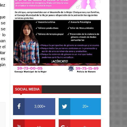
dez
que
 se
 se
 lo
man
 el
tar
 es
gún
SOCIAL MEDIA
3,000+
20+