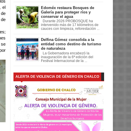
los
 el
Edoméx restaura Bosques de
Galería para proteger ríos y
 de
conservar el agua
 de
Durante 2026 PROBOSQUE ha
intervenido más de 17 kilómetros de
cauces con limpieza, reforestación ...
es;
nes
Delfina Gómez consolida a la
 se
entidad como destino de turismo
de naturaleza
por
La Gobernadora encabezó la
inauguración de la 6ª edición del
Festival Internacional de la ...
ALERTA DE VIOLENCIA DE GÉNERO EN CHALCO