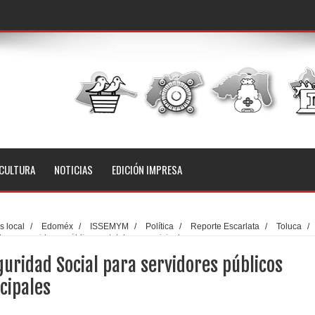
CULTURA
NOTICIAS
EDICIÓN IMPRESA
 local
/
Edoméx
/
ISSEMYM
/
Política
/
Reporte Escarlata
/
Toluca
/
para servidores públicos estatales y municipales
uridad Social para servidores públicos
cipales