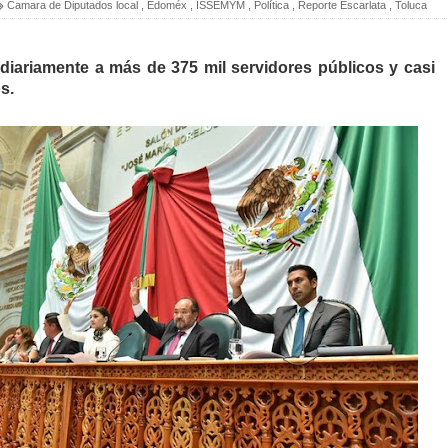
Camara de Diputados local
,
Edoméx
,
ISSEMYM
,
Política
,
Reporte Escarlata
,
Toluca
iariamente a más de 375 mil servidores públicos y casi
s.