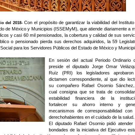
Con el propósito de garantizar la viabilidad del Instituto
lio del 2018-
ado de México y Municipios (ISSEMyM), que atiende diariamente a 
licos y casi 60 mil pensionados, la cobertura y calidad de sus servic
blico o pensionado pierda sus derechos adquiridos, la 59 Legislat
 Social para los Servidores Públicos del Estado de México y Municipi
En sesión del actual Periodo Ordinario 
preside el diputado Jorge Omar Velázq
Ruíz (PRI) los legisladores aprobaron
dictamen correspondiente, al que dio lect
su compañero Rafael Osornio Sánchez,
cual consigna que se trata de consolidar
estabilidad financiera de la instituci
fortalecer su ahorro interno y gene
mecanismos de corresponsabilidad con 
derechohabientes en el cuidado de la salud.
El diputado Rafael Osornio pidió atender 
bondades de la iniciativa del Ejecutivo esta