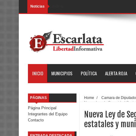
Noticias
Loading...
INICIO
MUNICIPIOS
POLÍTICA
ALERTA ROJA
PÁGINAS
Home
/
Camara de Diputados
Nueva Ley de Seguridad Social 
Página Principal
Nueva Ley de Seg
Integrantes del Equipo
Contacto
estatales y muni
ENTRADA DESTACADA