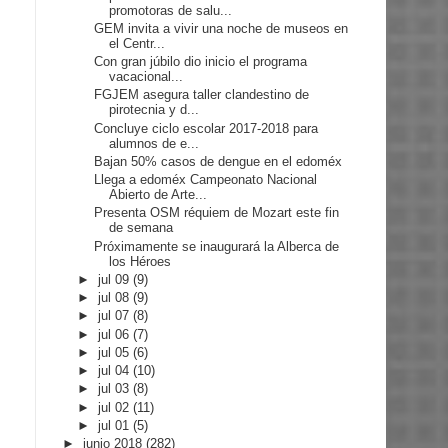
promotoras de salu...
GEM invita a vivir una noche de museos en
el Centr...
Con gran júbilo dio inicio el programa
vacacional...
FGJEM asegura taller clandestino de
pirotecnia y d...
Concluye ciclo escolar 2017-2018 para
alumnos de e...
Bajan 50% casos de dengue en el edoméx
Llega a edoméx Campeonato Nacional
Abierto de Arte...
Presenta OSM réquiem de Mozart este fin
de semana
Próximamente se inaugurará la Alberca de
los Héroes
►
jul 09
(9)
►
jul 08
(9)
►
jul 07
(8)
►
jul 06
(7)
►
jul 05
(6)
►
jul 04
(10)
►
jul 03
(8)
►
jul 02
(11)
►
jul 01
(5)
►
junio 2018
(282)