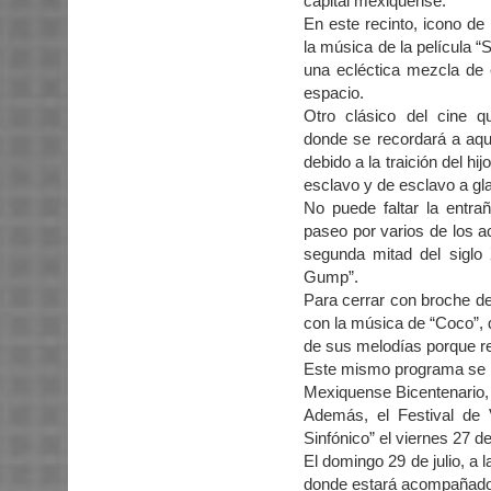
capital mexiquense.
En este recinto, icono de 
la música de la película “
una ecléctica mezcla de e
espacio.
Otro clásico del cine qu
donde se recordará a aque
debido a la traición del hi
esclavo y de esclavo a gla
No puede faltar la entra
paseo por varios de los 
segunda mitad del siglo
Gump”.
Para cerrar con broche de
con la música de “Coco”, 
de sus melodías porque re
Este mismo programa se pr
Mexiquense Bicentenario,
Además, el Festival de 
Sinfónico” el viernes 27 d
El domingo 29 de julio, a 
donde estará acompañado p