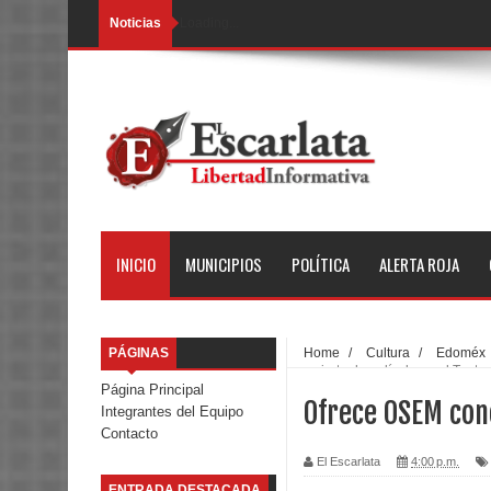
Noticias
Loading...
INICIO
MUNICIPIOS
POLÍTICA
ALERTA ROJA
PÁGINAS
Home
/
Cultura
/
Edoméx
concierto de película en el Teatr
Página Principal
Ofrece OSEM conc
Integrantes del Equipo
Contacto
El Escarlata
4:00 p.m.
ENTRADA DESTACADA