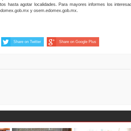
itos hasta agotar localidades. Para mayores informes los interesa
.edomex.gob.mx
y
osem.edomex.gob.mx
.
Share on Twitter
Share on Google Plus