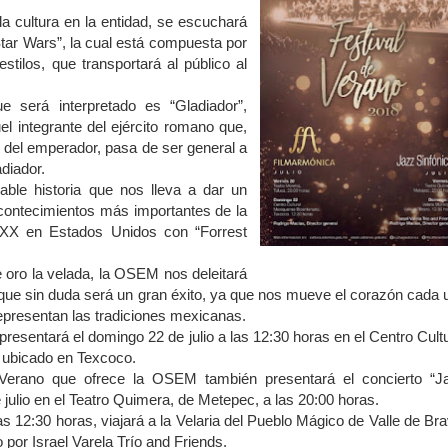
la cultura en la entidad, se escuchará
Star Wars”, la cual está compuesta por
stilos, que transportará al público al
e será interpretado es “Gladiador”,
l integrante del ejército romano que,
jo del emperador, pasa de ser general a
diador.
ñable historia que nos lleva a dar un
acontecimientos más importantes de la
 XX en Estados Unidos con “Forrest
 oro la velada, la OSEM nos deleitará
que sin duda será un gran éxito, ya que nos mueve el corazón cada 
presentan las tradiciones mexicanas.
esentará el domingo 22 de julio a las 12:30 horas en el Centro Cultu
 ubicado en Texcoco.
Verano que ofrece la OSEM también presentará el concierto “J
e julio en el Teatro Quimera, de Metepec, a las 20:00 horas.
las 12:30 horas, viajará a la Velaria del Pueblo Mágico de Valle de Bra
or Israel Varela Trío and Friends.