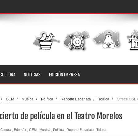
CULTURA
NOTICIAS
EDICIÓN IMPRESA
/
GEM
/
Musica
/
Política
/
Reporte Escarlata
/
Toluca
/
Ofrece OSE
o Morelos
ierto de película en el Teatro Morelos
Cultura
,
Edoméx
,
GEM
,
Musica
,
Política
,
Reporte Escarlata
,
Toluca