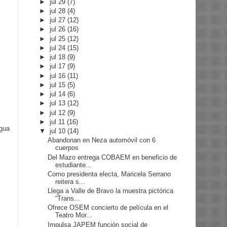
►
jul 29
(7)
►
jul 28
(4)
►
jul 27
(12)
►
jul 26
(16)
►
jul 25
(12)
►
jul 24
(15)
►
jul 18
(9)
►
jul 17
(9)
►
jul 16
(11)
►
jul 15
(5)
►
jul 14
(6)
►
jul 13
(12)
►
jul 12
(9)
►
jul 11
(16)
igua
▼
jul 10
(14)
Abandonan en Neza automóvil con 6
cuerpos
Del Mazo entrega COBAEM en beneficio de
estudiante...
Como presidenta electa, Maricela Serrano
reitera s...
Llega a Valle de Bravo la muestra pictórica
“Trans...
Ofrece OSEM concierto de película en el
Teatro Mor...
Impulsa JAPEM función social de