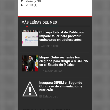
►
2011
(975)
►
2010
(1)
MÁS LEÍDAS DEL MES
Consejo Estatal de Población
imparte taller para prevenir
embarazos en adolescentes
Cuentan con ...
Miguel Gutiérrez, entre los
elegidos para dirigir a MORENA
en el Estado de México
En medio de las ...
Inaugura DIFEM el Segundo
Congreso de alimentación y
nutrición
El Estado de ...