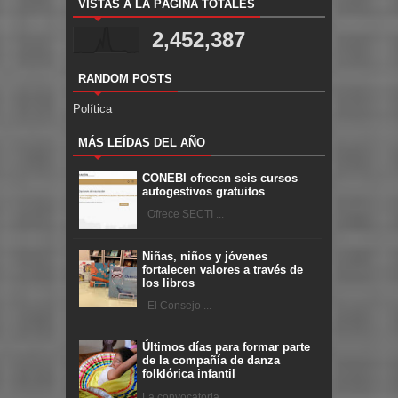
VISTAS A LA PÁGINA TOTALES
2,452,387
RANDOM POSTS
Política
MÁS LEÍDAS DEL AÑO
CONEBI ofrecen seis cursos
autogestivos gratuitos
Ofrece SECTI ...
Niñas, niños y jóvenes
fortalecen valores a través de
los libros
El Consejo ...
Últimos días para formar parte
de la compañía de danza
folklórica infantil
La convocatoria ...