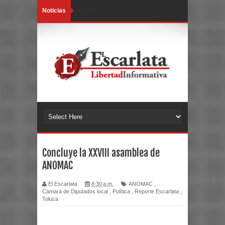
Noticias
Loading...
Concluye la XXVIII asamblea de
ANOMAC
El Escarlata
8:30 a.m.
ANOMAC
,
Camara de Diputados local
,
Política
,
Reporte Escarlata
,
Toluca