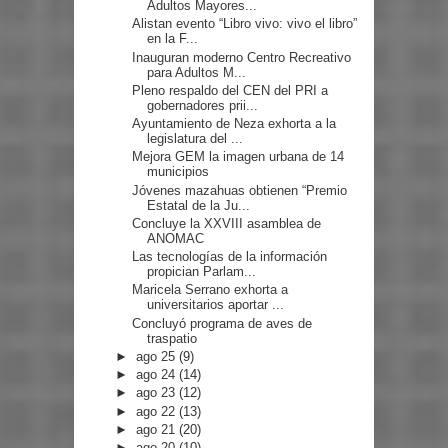
Adultos Mayores...
Alistan evento “Libro vivo: vivo el libro”
en la F...
Inauguran moderno Centro Recreativo
para Adultos M...
Pleno respaldo del CEN del PRI a
gobernadores prii...
Ayuntamiento de Neza exhorta a la
legislatura del ...
Mejora GEM la imagen urbana de 14
municipios
Jóvenes mazahuas obtienen “Premio
Estatal de la Ju...
Concluye la XXVIII asamblea de
ANOMAC
Las tecnologías de la información
propician Parlam...
Maricela Serrano exhorta a
universitarios aportar ...
Concluyó programa de aves de
traspatio
►
ago 25
(9)
►
ago 24
(14)
►
ago 23
(12)
►
ago 22
(13)
►
ago 21
(20)
►
ago 20
(10)