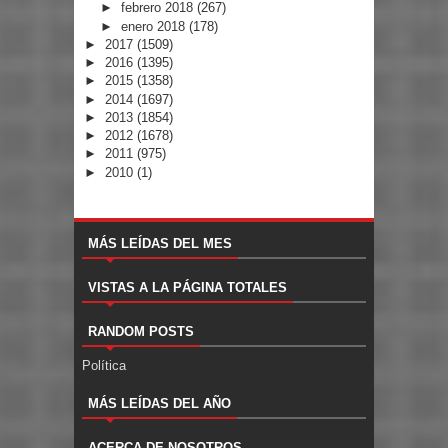
►
febrero 2018
(267)
►
enero 2018
(178)
►
2017
(1509)
►
2016
(1395)
►
2015
(1358)
►
2014
(1697)
►
2013
(1854)
►
2012
(1678)
►
2011
(975)
►
2010
(1)
MÁS LEÍDAS DEL MES
VISTAS A LA PÁGINA TOTALES
RANDOM POSTS
Política
MÁS LEÍDAS DEL AÑO
ACERCA DE NOSOTROS