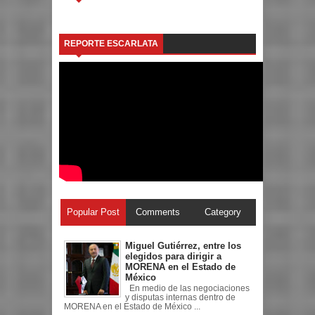
REPORTE ESCARLATA
Popular Post
Comments
Category
Miguel Gutiérrez, entre los
elegidos para dirigir a
MORENA en el Estado de
México
En medio de las negociaciones
y disputas internas dentro de
MORENA en el Estado de México ...