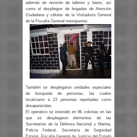
además de revisión de talleres y bares, así
como el despliegue de brigadas de Atención
Ciudadana y células de la Visitaduría General
de la Fiscalía General mexiquense.
También se desplegaron unidades especiales
de búsqueda de personas, las cuales
localizaron a 23 personas reportadas como
desaparecidas.
El operativo se extendió en 96 colonias en las
que se desplegaron elementos de las
Secretarías de la Defensa Nacional y Marina,
Policía Federal, Secretaría de Seguridad
Estatal, Fiscalía General de Justicia del Estado