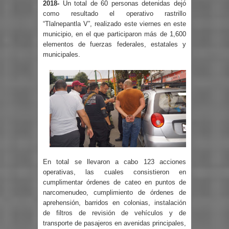
2018-
Un total de 60 personas detenidas dejó
como resultado el operativo rastrillo
“Tlalnepantla V”, realizado este viernes en este
municipio, en el que participaron más de 1,600
elementos de fuerzas federales, estatales y
municipales.
En total se llevaron a cabo 123 acciones
operativas, las cuales consistieron en
cumplimentar órdenes de cateo en puntos de
narcomenudeo, cumplimiento de órdenes de
aprehensión, barridos en colonias, instalación
de filtros de revisión de vehículos y de
transporte de pasajeros en avenidas principales,