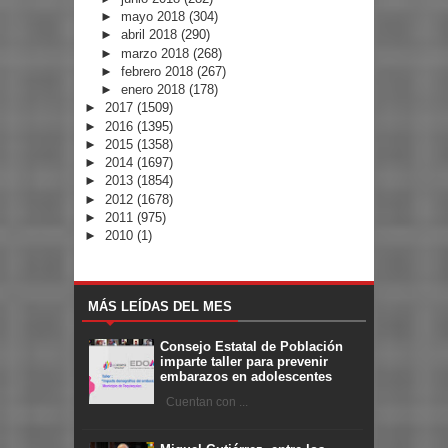
►
mayo 2018
(304)
►
abril 2018
(290)
►
marzo 2018
(268)
►
febrero 2018
(267)
►
enero 2018
(178)
►
2017
(1509)
►
2016
(1395)
►
2015
(1358)
►
2014
(1697)
►
2013
(1854)
►
2012
(1678)
►
2011
(975)
►
2010
(1)
MÁS LEÍDAS DEL MES
Consejo Estatal de Población
imparte taller para prevenir
embarazos en adolescentes
Cuentan con ...