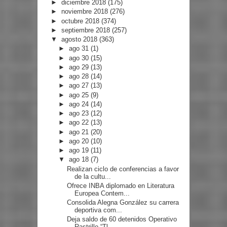
►
diciembre 2018
(175)
►
noviembre 2018
(276)
►
octubre 2018
(374)
►
septiembre 2018
(257)
▼
agosto 2018
(363)
►
ago 31
(1)
►
ago 30
(15)
►
ago 29
(13)
►
ago 28
(14)
►
ago 27
(13)
►
ago 25
(9)
►
ago 24
(14)
►
ago 23
(12)
►
ago 22
(13)
►
ago 21
(20)
►
ago 20
(10)
►
ago 19
(11)
▼
ago 18
(7)
Realizan ciclo de conferencias a favor
de la cultu...
Ofrece INBA diplomado en Literatura
Europea Contem...
Consolida Alegna González su carrera
deportiva com...
Deja saldo de 60 detenidos Operativo
Rastrillo “Tl...