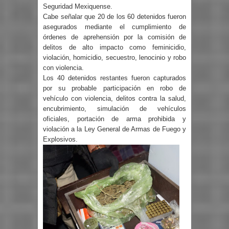
Seguridad Mexiquense.
Cabe señalar que 20 de los 60 detenidos fueron
asegurados mediante el cumplimiento de
órdenes de aprehensión por la comisión de
delitos de alto impacto como feminicidio,
violación, homicidio, secuestro, lenocinio y robo
con violencia.
Los 40 detenidos restantes fueron capturados
por su probable participación en robo de
vehículo con violencia, delitos contra la salud,
encubrimiento, simulación de vehículos
oficiales, portación de arma prohibida y
violación a la Ley General de Armas de Fuego y
Explosivos.