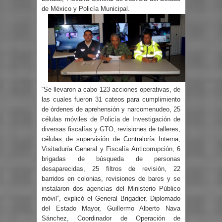
de México y Policía Municipal.
“Se llevaron a cabo 123 acciones operativas, de
las cuales fueron 31 cateos para cumplimiento
de órdenes de aprehensión y narcomenudeo, 25
células móviles de Policía de Investigación de
diversas fiscalías y GTO, revisiones de talleres,
células de supervisión de Contraloría Interna,
Visitaduría General y Fiscalía Anticorrupción, 6
brigadas de búsqueda de personas
desaparecidas, 25 filtros de revisión, 22
barridos en colonias, revisiones de bares y se
instalaron dos agencias del Ministerio Público
móvil”, explicó el General Brigadier, Diplomado
del Estado Mayor, Guillermo Alberto Nava
Sánchez, Coordinador de Operación de