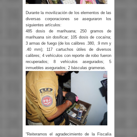
Durante la movilización de los elementos de las
diversas corporaciones se aseguraron los
siguientes artículos:
485 dosis de marihuana; 250 gramos de
marihuana sin dosificar; 105 dosis de cocaína;
3 armas de fuego (de los calibres .380, .9 mm y
.40 mm); 117 cartuchos útiles de diversos
calibres; 4 vehículos con reporte de robo fueron
recuperados; 8 vehículos asegurados; 5
inmuebles asegurados; 2 básculas grameras.
“Reiteramos el agradecimiento de la Fiscalía