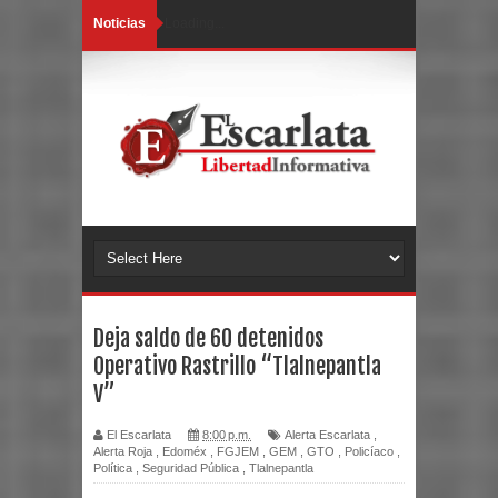
Noticias
Loading...
Deja saldo de 60 detenidos
Operativo Rastrillo “Tlalnepantla
V”
El Escarlata
8:00 p.m.
Alerta Escarlata
,
Alerta Roja
,
Edoméx
,
FGJEM
,
GEM
,
GTO
,
Policíaco
,
Política
,
Seguridad Pública
,
Tlalnepantla