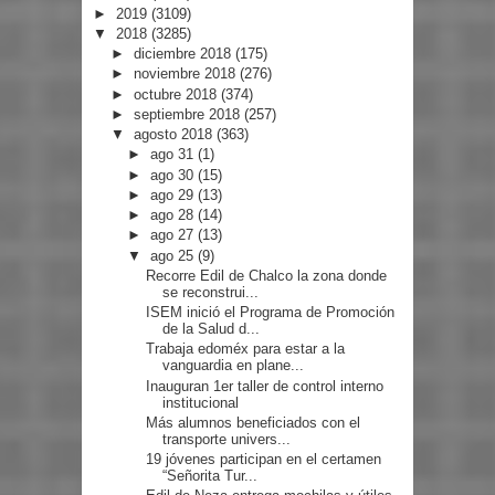
►
2019
(3109)
▼
2018
(3285)
►
diciembre 2018
(175)
►
noviembre 2018
(276)
►
octubre 2018
(374)
►
septiembre 2018
(257)
▼
agosto 2018
(363)
►
ago 31
(1)
►
ago 30
(15)
►
ago 29
(13)
►
ago 28
(14)
►
ago 27
(13)
▼
ago 25
(9)
Recorre Edil de Chalco la zona donde
se reconstrui...
ISEM inició el Programa de Promoción
de la Salud d...
Trabaja edoméx para estar a la
vanguardia en plane...
Inauguran 1er taller de control interno
institucional
Más alumnos beneficiados con el
transporte univers...
19 jóvenes participan en el certamen
“Señorita Tur...