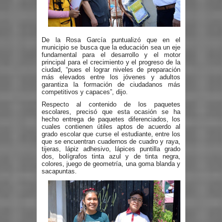
De la Rosa García puntualizó que en el
municipio se busca que la educación sea un eje
fundamental para el desarrollo y el motor
principal para el crecimiento y el progreso de la
ciudad, “pues el lograr niveles de preparación
más elevados entre los jóvenes y adultos
garantiza la formación de ciudadanos más
competitivos y capaces”, dijo.
Respecto al contenido de los paquetes
escolares, precisó que esta ocasión se ha
hecho entrega de paquetes diferenciados, los
cuales contienen útiles aptos de acuerdo al
grado escolar que curse el estudiante, entre los
que se encuentran cuadernos de cuadro y raya,
tijeras, lápiz adhesivo, lápices puntilla grado
dos, bolígrafos tinta azul y de tinta negra,
colores, juego de geometría, una goma blanda y
sacapuntas.