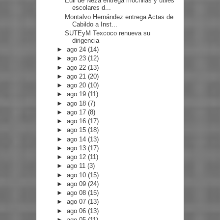
Edil de Neza entrega mochilas y útiles
escolares d...
Montalvo Hernández entrega Actas de
Cabildo a Inst...
SUTEyM Texcoco renueva su
dirigencia
►
ago 24
(14)
►
ago 23
(12)
►
ago 22
(13)
►
ago 21
(20)
►
ago 20
(10)
►
ago 19
(11)
►
ago 18
(7)
►
ago 17
(8)
►
ago 16
(17)
►
ago 15
(18)
►
ago 14
(13)
►
ago 13
(17)
►
ago 12
(11)
►
ago 11
(3)
►
ago 10
(15)
►
ago 09
(24)
►
ago 08
(15)
►
ago 07
(13)
►
ago 06
(13)
►
ago 05
(11)