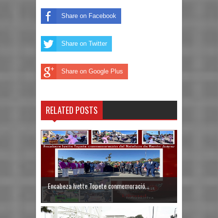
Share on Facebook
Share on Twitter
Share on Google Plus
RELATED POSTS
Encabeza Ivette Topete conmemoració...