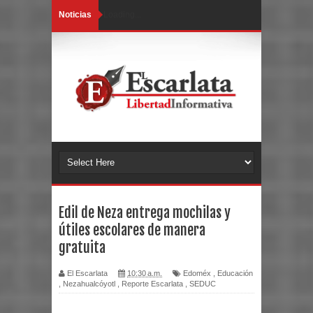
Noticias
Loading...
Edil de Neza entrega mochilas y
útiles escolares de manera
gratuita
El Escarlata
10:30 a.m.
Edoméx
,
Educación
,
Nezahualcóyotl
,
Reporte Escarlata
,
SEDUC