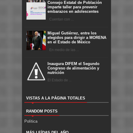
Consejo Estatal de Población
imparte taller para prevenir
embarazos en adolescentes
Cuentan con ...
Miguel Gutiérrez, entre los
elegidos para dirigir a MORENA
en el Estado de México
En medio de las ...
Inaugura DIFEM el Segundo
Congreso de alimentación y
nutrición
El Estado de ...
VISTAS A LA PÁGINA TOTALES
RANDOM POSTS
Política
MÁS LEÍDAS DEL AÑO