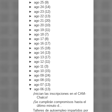
►
ago 25
(9)
►
ago 24
(14)
►
ago 23
(12)
►
ago 22
(13)
►
ago 21
(20)
►
ago 20
(10)
►
ago 19
(11)
►
ago 18
(7)
►
ago 17
(8)
►
ago 16
(17)
►
ago 15
(18)
►
ago 14
(13)
►
ago 13
(17)
►
ago 12
(11)
►
ago 11
(3)
►
ago 10
(15)
►
ago 09
(24)
►
ago 08
(15)
►
ago 07
(13)
▼
ago 06
(13)
¡Inician las inscripciones en el CAM-
Chalco!
¡Se cumplirán compromisos hasta el
último minuto d...
Talleres de autoempleo impartidos por