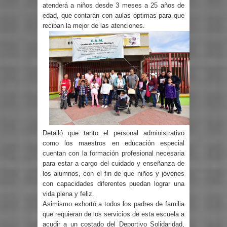
atenderá a niños desde 3 meses a 25 años de
edad, que contarán con aulas óptimas para que
reciban la mejor de las atenciones.
Detalló que tanto el personal administrativo
como los maestros en educación especial
cuentan con la formación profesional necesaria
para estar a cargo del cuidado y enseñanza de
los alumnos, con el fin de que niños y jóvenes
con capacidades diferentes puedan lograr una
vida plena y feliz.
Asimismo exhortó a todos los padres de familia
que requieran de los servicios de esta escuela a
acudir a un costado del Deportivo Solidaridad,