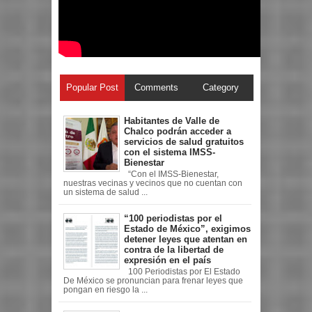
Popular Post
Comments
Category
Habitantes de Valle de
Chalco podrán acceder a
servicios de salud gratuitos
con el sistema IMSS-
Bienestar
“Con el IMSS-Bienestar,
nuestras vecinas y vecinos que no cuentan con
un sistema de salud ...
“100 periodistas por el
Estado de México”, exigimos
detener leyes que atentan en
contra de la libertad de
expresión en el país
100 Periodistas por El Estado
De México se pronuncian para frenar leyes que
pongan en riesgo la ...