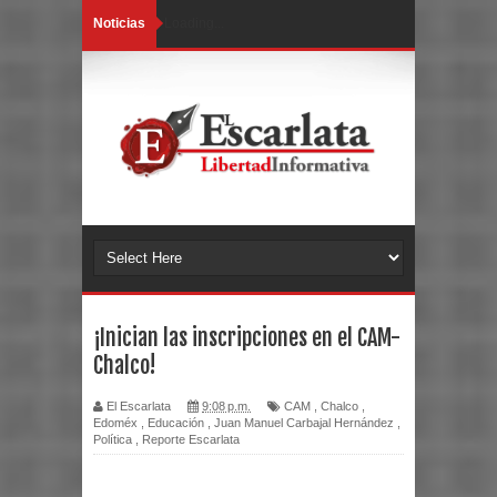
Noticias
Loading...
¡Inician las inscripciones en el CAM-
Chalco!
El Escarlata
9:08 p.m.
CAM
,
Chalco
,
Edoméx
,
Educación
,
Juan Manuel Carbajal Hernández
,
Política
,
Reporte Escarlata