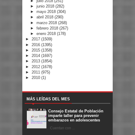
►
julio 2018
(251)
►
junio 2018
(282)
►
mayo 2018
(304)
►
abril 2018
(290)
►
marzo 2018
(268)
►
febrero 2018
(267)
►
enero 2018
(178)
►
2017
(1509)
►
2016
(1395)
►
2015
(1358)
►
2014
(1697)
►
2013
(1854)
►
2012
(1678)
►
2011
(975)
►
2010
(1)
MÁS LEÍDAS DEL MES
Consejo Estatal de Población
imparte taller para prevenir
embarazos en adolescentes
Cuentan con ...