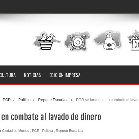
CULTURA
NOTICIAS
EDICIÓN IMPRESA
PGR
/
Política
/
Reporte Escarlata
/
PGR se fortalece en combate al lava
 en combate al lavado de dinero
Ciudad de México
,
PGR
,
Política
,
Reporte Escarlata