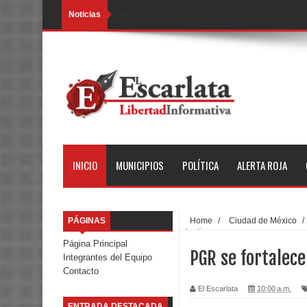
Noticias
Loading...
INICIO
MUNICIPIOS
POLÍTICA
ALERTA ROJA
PÁGINAS
Home
/
Ciudad de México
/
de dinero
Página Principal
PGR se fortalece
Integrantes del Equipo
Contacto
El Escarlata
10:00 a.m.
ENTRADA DESTACADA