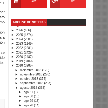
10+
8+
ar y
ior
sto
rno
ARCHIVO DE NOTICIAS
►
2026
(166)
ión
►
2025
(1874)
ara
►
2024
(2501)
ión
►
2023
(1149)
►
2022
(2281)
►
2021
(2429)
 se
►
2020
(2487)
ido
►
2019
(3109)
tos
▼
2018
(3285)
►
diciembre 2018
(175)
►
noviembre 2018
(276)
►
octubre 2018
(374)
►
septiembre 2018
(257)
▼
agosto 2018
(363)
►
ago 31
(1)
►
ago 30
(15)
►
ago 29
(13)
►
ago 28
(14)