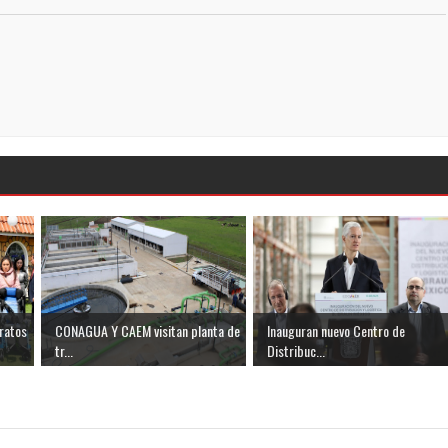
ratos
CONAGUA Y CAEM visitan planta de
Inauguran nuevo Centro de
tr...
Distribuc...