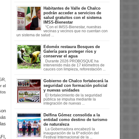
Habitantes de Valle de Chalco
podrán acceder a servicios de
salud gratuitos con el sistema
IMSS-Bienestar
“Con el IMSS-Bienestar, nuestras
vecinas y vecinos que no cuentan con
un sistema de salud ...
Edoméx restaura Bosques de
Galería para proteger ríos y
conservar el agua
Durante 2026 PROBOSQUE ha
intervenido más de 17 kilómetros de
cauces con limpieza, reforestación ...
PGR,
Gobierno de Chalco fortalecerá la
seguridad con formación policial
r el
y nuevas unidades
ntos
El fortalecimiento de la seguridad
pública se impulsa mediante la
integración de nuevas ...
son
Delfina Gómez consolida a la
más
entidad como destino de turismo
las
de naturaleza
La Gobernadora encabezó la
inauguración de la 6ª edición del
FI,
Festival Internacional de la ...