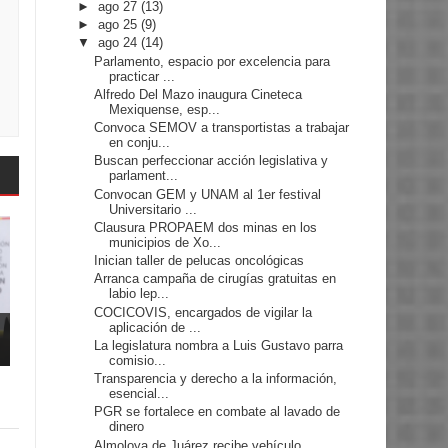
►
ago 27
(13)
►
ago 25
(9)
▼
ago 24
(14)
Parlamento, espacio por excelencia para
practicar ...
Alfredo Del Mazo inaugura Cineteca
Mexiquense, esp...
Convoca SEMOV a transportistas a trabajar
en conju...
Buscan perfeccionar acción legislativa y
parlament...
Convocan GEM y UNAM al 1er festival
Universitario ...
Clausura PROPAEM dos minas en los
municipios de Xo...
Inician taller de pelucas oncológicas
Arranca campaña de cirugías gratuitas en
labio lep...
COCICOVIS, encargados de vigilar la
aplicación de ...
La legislatura nombra a Luis Gustavo parra
comisio...
Transparencia y derecho a la información,
esencial...
PGR se fortalece en combate al lavado de
dinero
Almoloya de Juárez recibe vehículo