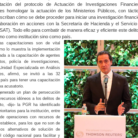
tación del protocolo de Actuación de Investigaciones Financie
 es homologar la actuación de los Ministerios Públicos, con tácti
scriban cómo se debe proceder para iniciar una investigación financi
laboración en acciones con la Secretaría de Hacienda y el Servicio
(SAT). Todo ello para combatir de manera eficaz y eficiente este delito
 no como institución sino como país.
las capacitaciones son de vital
mo lo muestra la implementación
da a la capacitación de agentes
tos, policía de investigaciones,
nidad Especializada en Análisis
es, afirmó, se invitó a las 32
l país para tener una capacitación
a acusatorio.
enerado un plan de persecución
 recursos idóneos a los delitos de
o, -dijo- la PGR ha identificado
ritarios para la institución, entre
 de operaciones con recursos de
establece, para los que no son de
os alternativos de solución de
l código nacional para facilitar y