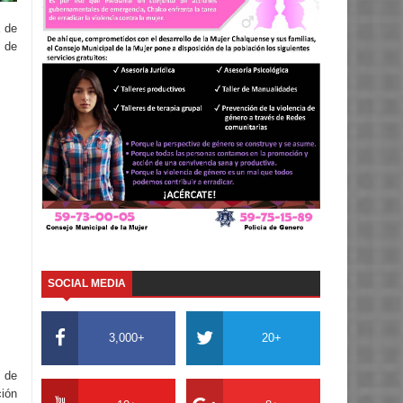
a de
 de
SOCIAL MEDIA
3,000+
20+
n de
ción