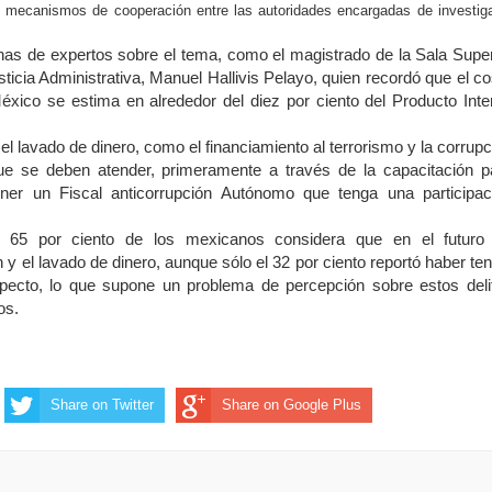
s mecanismos de cooperación entre las autoridades encargadas de investig
nas de expertos sobre el tema, como el magistrado de la Sala Super
sticia Administrativa, Manuel Hallivis Pelayo, quien recordó que el co
éxico se estima en alrededor del diez por ciento del Producto Inte
l lavado de dinero, como el financiamiento al terrorismo y la ­corrupc
e se deben atender, primeramente a través de la capacitación p
tener un Fiscal anticorrupción Autónomo que tenga una participac
l 65 por ciento de los mexicanos considera que en el futuro
 y el lavado de dinero, aunque sólo el 32 por ciento reportó haber ten
specto, lo que supone un problema de percepción sobre estos deli
os.
Share on Twitter
Share on Google Plus