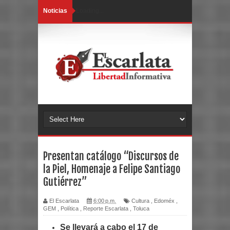
Noticias
Loading...
Presentan catálogo “Discursos de
la Piel, Homenaje a Felipe Santiago
Gutiérrez”
El Escarlata
6:00 p.m.
Cultura
,
Edoméx
,
GEM
,
Política
,
Reporte Escarlata
,
Toluca
Se llevará a cabo el 17 de