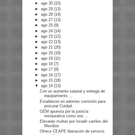
►
ago 30
(15)
►
ago 29
(13)
►
ago 28
(14)
►
ago 27
(13)
►
ago 25
(9)
►
ago 24
(14)
►
ago 23
(12)
►
ago 22
(13)
►
ago 21
(20)
►
ago 20
(10)
►
ago 19
(11)
►
ago 18
(7)
►
ago 17
(8)
►
ago 16
(17)
►
ago 15
(18)
▼
ago 14
(13)
Con un aumento salarial y entrega de
equipamiento ...
Establecen en edoméx comisión para
procurar Cuidad...
GEM apuesta por la justicia
restaurativa como uno ...
Elevarán multas por invadir carriles del
Mexibús
Ofrece CEAPE liberación de servicio