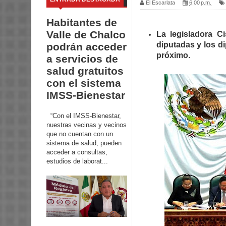
El Escarlata
6:00 p.m.
Habitantes de
Valle de Chalco
La legisladora C
diputadas y los d
podrán acceder
próximo.
a servicios de
salud gratuitos
con el sistema
IMSS-Bienestar
“Con el IMSS-Bienestar,
nuestras vecinas y vecinos
que no cuentan con un
sistema de salud, pueden
acceder a consultas,
estudios de laborat...