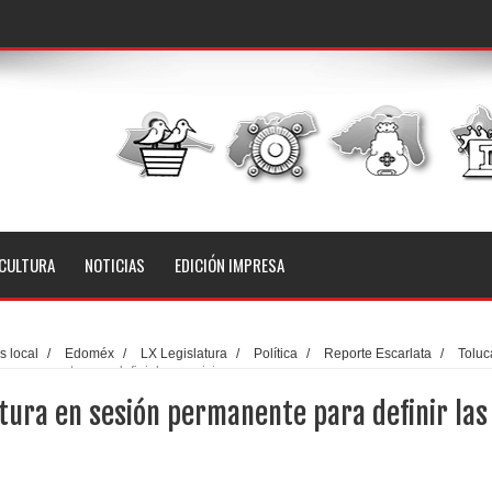
CULTURA
NOTICIAS
EDICIÓN IMPRESA
 local
/
Edoméx
/
LX Legislatura
/
Política
/
Reporte Escarlata
/
Toluc
n permanente para definir las comisiones
tura en sesión permanente para definir las