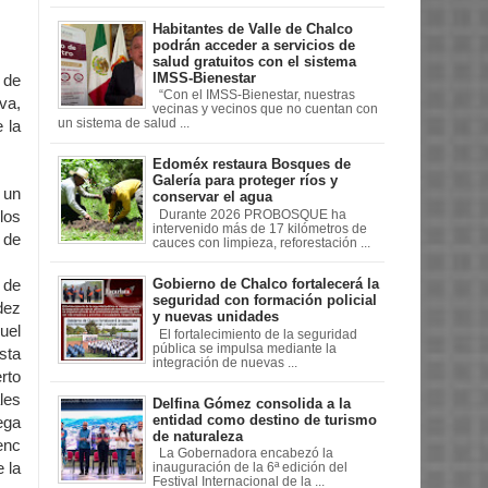
Habitantes de Valle de Chalco
podrán acceder a servicios de
salud gratuitos con el sistema
IMSS-Bienestar
 de
“Con el IMSS-Bienestar, nuestras
va,
vecinas y vecinos que no cuentan con
un sistema de salud ...
 la
Edoméx restaura Bosques de
Galería para proteger ríos y
 un
conservar el agua
los
Durante 2026 PROBOSQUE ha
intervenido más de 17 kilómetros de
 de
cauces con limpieza, reforestación ...
Gobierno de Chalco fortalecerá la
 de
seguridad con formación policial
dez
y nuevas unidades
uel
El fortalecimiento de la seguridad
pública se impulsa mediante la
sta
integración de nuevas ...
rto
les
Delfina Gómez consolida a la
entidad como destino de turismo
ega
de naturaleza
enc
La Gobernadora encabezó la
 la
inauguración de la 6ª edición del
Festival Internacional de la ...