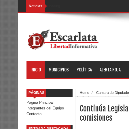
Noticias
Loading...
INICIO
MUNICIPIOS
POLÍTICA
ALERTA ROJA
PÁGINAS
Home
/
Camara de Diputados
/
Continúa Legislatura en sesió
Página Principal
Continúa Legisla
Integrantes del Equipo
Contacto
comisiones
ENTRADA DESTACADA