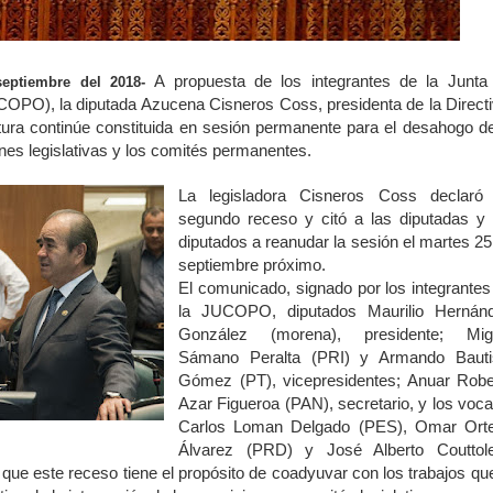
A propuesta de los integrantes de la Junta
septiembre del 2018-
COPO), la diputada Azucena Cisneros Coss, presidenta de la Directi
tura continúe constituida en sesión permanente para el desahogo de
ones legislativas y los comités permanentes.
La legisladora Cisneros Coss declaró
segundo receso y citó a las diputadas y 
diputados a reanudar la sesión el martes 25
septiembre próximo.
El comunicado, signado por los integrantes
la JUCOPO, diputados Maurilio Hernán
González (morena), presidente; Mig
Sámano Peralta (PRI) y Armando Bauti
Gómez (PT), vicepresidentes; Anuar Robe
Azar Figueroa (PAN), secretario, y los voca
Carlos Loman Delgado (PES), Omar Ort
Álvarez (PRD) y José Alberto Couttol
que este receso tiene el propósito de coadyuvar con los trabajos que