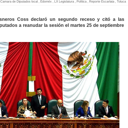
Camara de Diputados local
,
Edoméx
,
LX Legislatura
,
Política
,
Reporte Escarlata
,
Toluca
isneros Coss declaró un segundo receso y citó a las
iputados a reanudar la sesión el martes 25 de septiembre