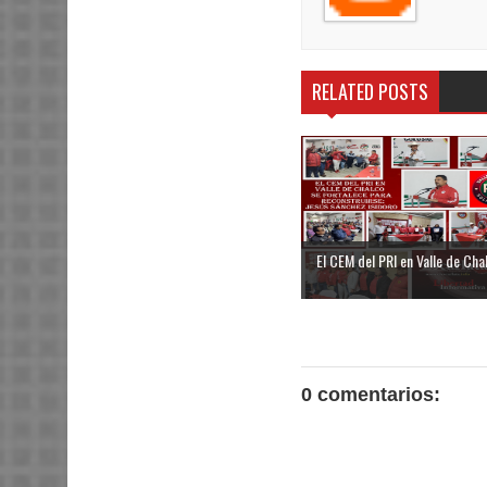
RELATED POSTS
El CEM del PRI en Valle de Chal
0 comentarios: