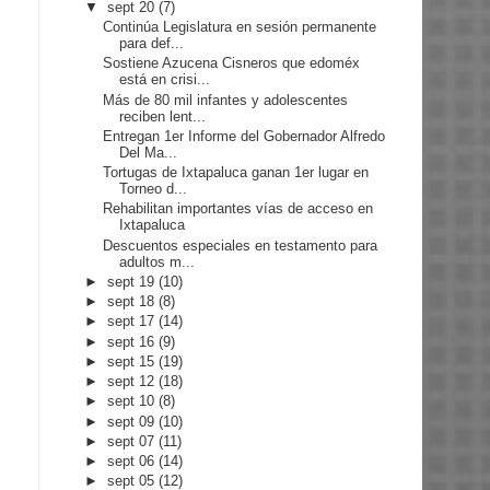
▼
sept 20
(7)
Continúa Legislatura en sesión permanente
para def...
Sostiene Azucena Cisneros que edoméx
está en crisi...
Más de 80 mil infantes y adolescentes
reciben lent...
Entregan 1er Informe del Gobernador Alfredo
Del Ma...
Tortugas de Ixtapaluca ganan 1er lugar en
Torneo d...
Rehabilitan importantes vías de acceso en
Ixtapaluca
Descuentos especiales en testamento para
adultos m...
►
sept 19
(10)
►
sept 18
(8)
►
sept 17
(14)
►
sept 16
(9)
►
sept 15
(19)
►
sept 12
(18)
►
sept 10
(8)
►
sept 09
(10)
►
sept 07
(11)
►
sept 06
(14)
►
sept 05
(12)