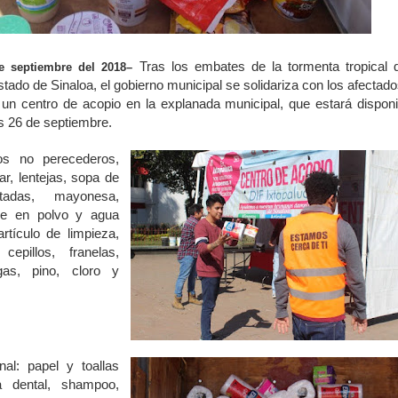
Tras los embates de la tormenta tropical 
de septiembre del 2018–
stado de Sinaloa, el gobierno municipal se solidariza con los afectado
 un centro de acopio en la explanada municipal, que estará disponi
s 26 de septiembre.
tos no perecederos,
r, lentejas, sopa de
tadas, mayonesa,
che en polvo y agua
rtículo de limpieza,
epillos, franelas,
rgas, pino, cloro y
al: papel y toallas
ta dental, shampoo,