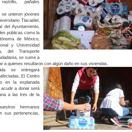
strillo, pañales
 se unieron jóvenes
versitario Tlacaélel,
l del Ayuntamiento,
des públicas como la
utónoma de México,
cional y Universidad
a, del Transporte
ciudadanía, se sume a
r a quienes resultaron con algún daño en sus viviendas.
ida se entregará
afectadas. El Centro
do en la explanada
a acudir a donar será
na a las tres de la
nuestros hermanos
n sus pertenencias,