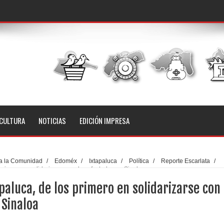
CULTURA
NOTICIAS
EDICIÓN IMPRESA
a la Comunidad
/
Edoméx
/
Ixtapaluca
/
Política
/
Reporte Escarlata
/
primero en solidarizarse con los afectados en Sinaloa
paluca, de los primero en solidarizarse con
 Sinaloa