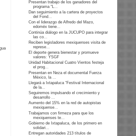
Presentan trabajo de los ganadores del
programa “L...
Dan seguimiento a la cartera de proyectos
del Fond...
Con el liderazgo de Alfredo del Mazo,
edoméx tiene...
Continúa diálogo en la JUCUPO para integrar
las co...
Reciben legisladores mexiquenses visita de
represe...
igua
El deporte genera bienestar y promueve
valores: YSGF
Unidad Habitacional Cuatro Vientos festeja
el prog...
Presentan en Neza el documental Fuerza
México, la ...
Llegará a Ixtapaluca “Festival Internacional
de la...
Seguiremos impulsando el crecimiento y
desarrollo ...
Aumento del 15% en la red de autopistas
mexiquense...
Trabajamos con firmeza para que los
mexiquenses te...
Gobierno de Ixtapaluca, de los primero en
solidari...
Entregan autoridades 213 títulos de