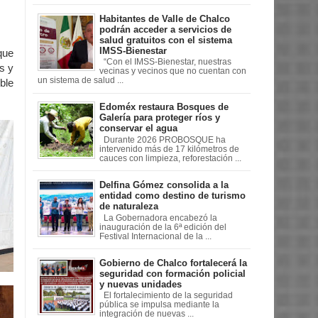
Habitantes de Valle de Chalco
podrán acceder a servicios de
salud gratuitos con el sistema
IMSS-Bienestar
que
“Con el IMSS-Bienestar, nuestras
s y
vecinas y vecinos que no cuentan con
un sistema de salud ...
ble
Edoméx restaura Bosques de
Galería para proteger ríos y
conservar el agua
Durante 2026 PROBOSQUE ha
intervenido más de 17 kilómetros de
cauces con limpieza, reforestación ...
Delfina Gómez consolida a la
entidad como destino de turismo
de naturaleza
La Gobernadora encabezó la
inauguración de la 6ª edición del
Festival Internacional de la ...
Gobierno de Chalco fortalecerá la
seguridad con formación policial
y nuevas unidades
El fortalecimiento de la seguridad
pública se impulsa mediante la
integración de nuevas ...