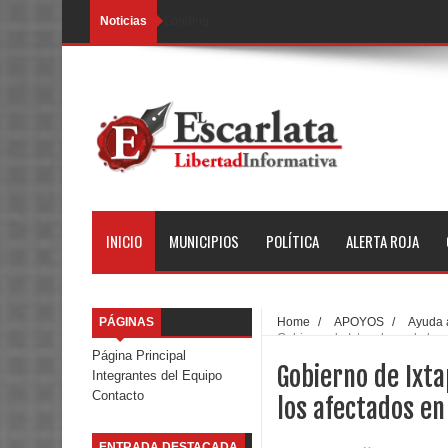
Noticias
Loading...
INICIO
MUNICIPIOS
POLÍTICA
ALERTA ROJA
PÁGINAS
Home
/
APOYOS
/
Ayuda 
Gobierno de Ixtapaluca, de los 
Página Principal
Gobierno de Ixta
Integrantes del Equipo
Contacto
los afectados en
ENTRADA DESTACADA