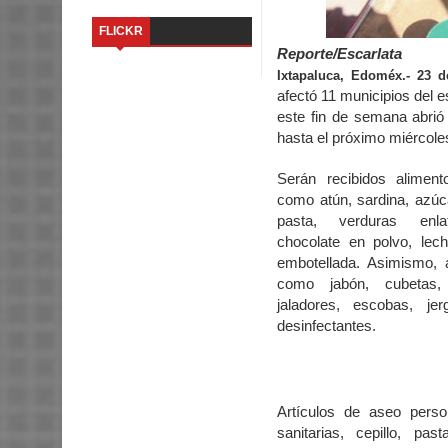
FLICKR
Reporte/Escarlata
Ixtapaluca, Edoméx.- 23 
afectó 11 municipios del e
este fin de semana abrió
hasta el próximo miércole
Serán recibidos alimen
como atún, sardina, azúca
pasta, verduras enla
chocolate en polvo, le
embotellada. Asimismo, a
como jabón, cubetas, c
jaladores, escobas, je
desinfectantes.
Artículos de aseo person
sanitarias, cepillo, pas