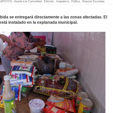
APOYOS
,
Ayuda a la Comunidad
,
Edoméx
,
Ixtapaluca
,
Política
,
Reporte Escarlata
bida se entregará directamente a las zonas afectadas. El
stá instalado en la explanada municipal.