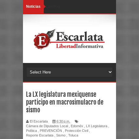
Noticias
Loading...
La LX legislatura mexiquense
participo en macrosimulacro de
sismo
El Escarlata
6:30 p.m.
Cámara de Diputados Local
,
Edoméx
,
LX Legislatura
,
Política
,
PREVENCIÓN
,
Protección Civil
,
Reporte Escarlata
,
Sismo
,
Toluca