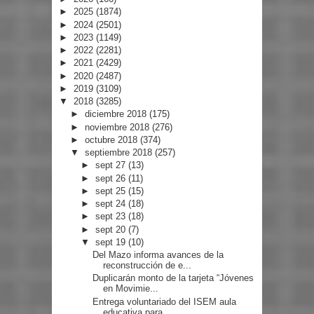
►
2025
(1874)
►
2024
(2501)
►
2023
(1149)
►
2022
(2281)
►
2021
(2429)
►
2020
(2487)
►
2019
(3109)
▼
2018
(3285)
►
diciembre 2018
(175)
►
noviembre 2018
(276)
►
octubre 2018
(374)
▼
septiembre 2018
(257)
►
sept 27
(13)
►
sept 26
(11)
►
sept 25
(15)
►
sept 24
(18)
►
sept 23
(18)
►
sept 20
(7)
▼
sept 19
(10)
Del Mazo informa avances de la
reconstrucción de e...
Duplicarán monto de la tarjeta “Jóvenes
en Movimie...
Entrega voluntariado del ISEM aula
educativa para ...