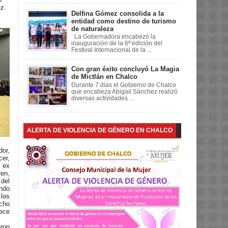
z.
Delfina Gómez consolida a la
entidad como destino de turismo
de naturaleza
La Gobernadora encabezó la
inauguración de la 6ª edición del
Festival Internacional de la ...
Con gran éxito concluyó La Magia
de Mictlán en Chalco
Durante 7 días el Gobierno de Chalco
que encabeza Abigail Sánchez realizó
diversas actividades ...
ALERTA DE VIOLENCIA DE GÉNERO EN CHALCO
or,
er,
 ex
en,
 del
ndo
los
echo
ece
ron