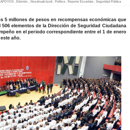
APOYOS
,
Edoméx
,
Nezahualcóyotl
,
Política
,
Reporte Escarlata
,
Seguridad Pública
s 5 millones de pesos en recompensas económicas que
l 506 elementos de la Dirección de Seguridad Ciudadana
peño en el periodo correspondiente entre el 1 de enero
 este año.