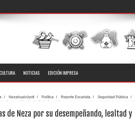
CULTURA
NOTICIAS
EDICIÓN IMPRESA
x
/
Nezahualcóyotl
/
Política
/
Reporte Escarlata
/
Seguridad Pública
/
r su desempeñando, lealtad y honradez
as de Neza por su desempeñando, lealtad y