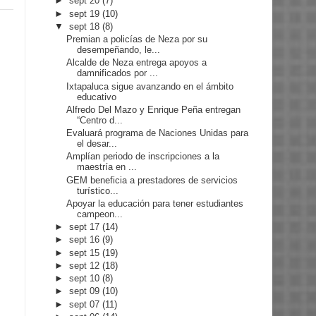
►
sept 20
(7)
►
sept 19
(10)
▼
sept 18
(8)
Premian a policías de Neza por su
desempeñando, le...
Alcalde de Neza entrega apoyos a
damnificados por ...
Ixtapaluca sigue avanzando en el ámbito
educativo
Alfredo Del Mazo y Enrique Peña entregan
“Centro d...
Evaluará programa de Naciones Unidas para
el desar...
Amplían periodo de inscripciones a la
maestría en ...
GEM beneficia a prestadores de servicios
turístico...
Apoyar la educación para tener estudiantes
campeon...
►
sept 17
(14)
►
sept 16
(9)
►
sept 15
(19)
►
sept 12
(18)
►
sept 10
(8)
►
sept 09
(10)
►
sept 07
(11)