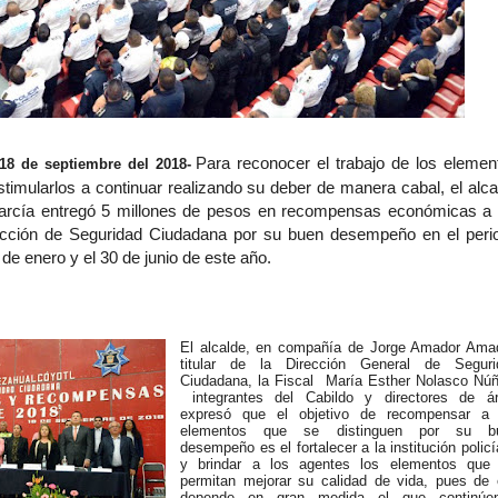
Para reconocer el trabajo de los elemen
18 de septiembre del 2018-
stimularlos a continuar realizando su deber de manera cabal, el alca
rcía entregó 5 millones de pesos en recompensas económicas a 
ección de Seguridad Ciudadana por su buen desempeño en el peri
 de enero y el 30 de junio de este año.
El alcalde, en compañía de Jorge Amador Amad
titular de la Dirección General de Seguri
Ciudadana, la Fiscal María Esther Nolasco Núñ
integrantes del Cabildo y directores de ár
expresó que el objetivo de recompensar a 
elementos que se distinguen por su b
desempeño es el fortalecer a la institución polic
y brindar a los agentes los elementos que 
permitan mejorar su calidad de vida, pues de 
depende en gran medida el que contin