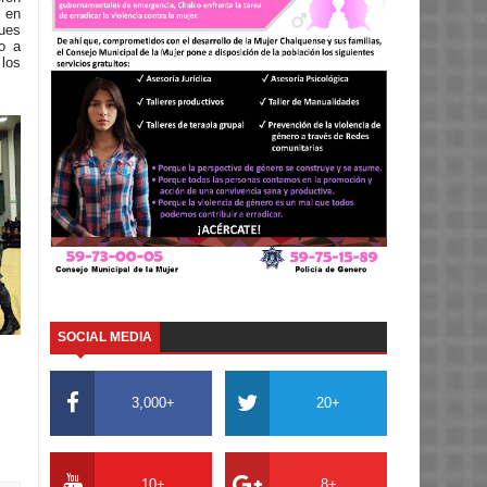
 en
ues
go a
 los
SOCIAL MEDIA
3,000+
20+
10+
8+