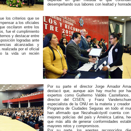
desempeñando sus labores con lealtad y honrade
e los criterios que se
pensar a los oficiales
ue oscilaron entre los
os, fue el cumplimiento
nternos y destacar entre
sposición logradas ante
ntencias alcanzadas y
realizada por el oficial
vo la vida un recién
Por su parte el director Jorge Amador Amad
destacó que, aunque aún hay mucho por hac
expertos como Guillermo Valdés Castellanos,
director del CISEN, y Franz Vanderschuer
especialista de la ONU en la materia y creador
Programa de Ciudades Seguras en todo el mu
han afirmado que Nezahualcóyotl cuenta con 
mejores policías del país y América Latina, h
que más allá de generar conformidades establ
mayores retos y compromisos.
Por su parte, los agentes reconocidos dije