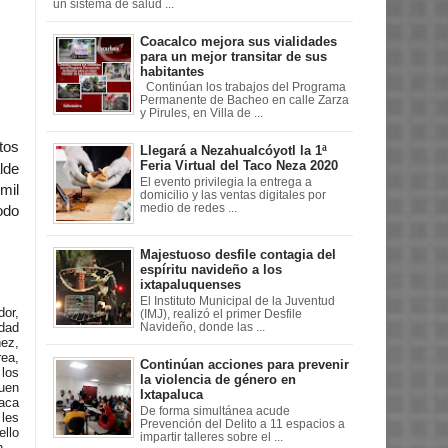
un sistema de salud ...
Coacalco mejora sus vialidades
para un mejor transitar de sus
habitantes
Continúan los trabajos del Programa
Permanente de Bacheo en calle Zarza
y Pirules, en Villa de ...
tos
Llegará a Nezahualcóyotl la 1ª
Feria Virtual del Taco Neza 2020
lde
El evento privilegia la entrega a
mil
domicilio y las ventas digitales por
medio de redes ...
odo
Majestuoso desfile contagia del
espíritu navideño a los
ixtapaluquenses
El Instituto Municipal de la Juventud
or,
(IMJ), realizó el primer Desfile
dad
Navideño, donde las ...
ez,
ea,
Continúan acciones para prevenir
los
la violencia de género en
uen
Ixtapaluca
íaca
De forma simultánea acude
les
Prevención del Delito a 11 espacios a
ello
impartir talleres sobre el ...
úen