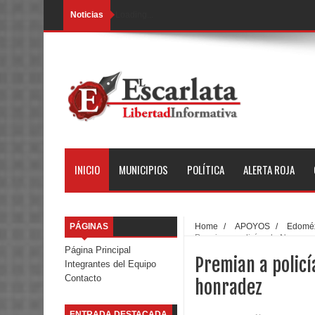
Noticias
Loading...
INICIO
MUNICIPIOS
POLÍTICA
ALERTA ROJA
PÁGINAS
Home
/
APOYOS
/
Edomé
Premian a policías de Neza po
Página Principal
Premian a policí
Integrantes del Equipo
Contacto
honradez
ENTRADA DESTACADA