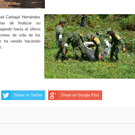
uel Carbajal Hernández
as de finalizar su
bajando hasta el último
ciones de vida de los
o ha venido haciendo
o.
Share on Twitter
Share on Google Plus