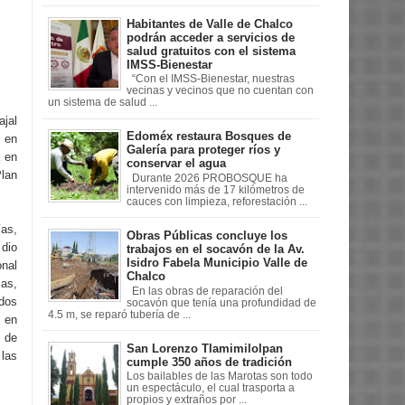
Habitantes de Valle de Chalco
podrán acceder a servicios de
salud gratuitos con el sistema
IMSS-Bienestar
“Con el IMSS-Bienestar, nuestras
vecinas y vecinos que no cuentan con
un sistema de salud ...
jal
Edoméx restaura Bosques de
 en
Galería para proteger ríos y
a en
conservar el agua
Plan
Durante 2026 PROBOSQUE ha
intervenido más de 17 kilómetros de
cauces con limpieza, reforestación ...
ías,
Obras Públicas concluye los
dio
trabajos en el socavón de la Av.
Isidro Fabela Municipio Valle de
onal
Chalco
as,
En las obras de reparación del
ados
socavón que tenía una profundidad de
4.5 m, se reparó tubería de ...
 en
 de
San Lorenzo Tlamimilolpan
las
cumple 350 años de tradición
Los bailables de las Marotas son todo
un espectáculo, el cual trasporta a
propios y extraños por ...