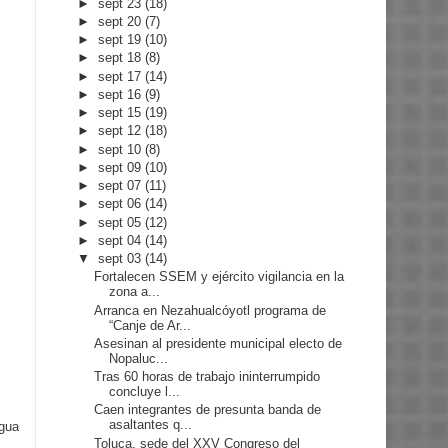
►
sept 23
(18)
►
sept 20
(7)
►
sept 19
(10)
►
sept 18
(8)
►
sept 17
(14)
►
sept 16
(9)
►
sept 15
(19)
►
sept 12
(18)
►
sept 10
(8)
►
sept 09
(10)
►
sept 07
(11)
►
sept 06
(14)
►
sept 05
(12)
►
sept 04
(14)
▼
sept 03
(14)
Fortalecen SSEM y ejército vigilancia en la
zona a...
Arranca en Nezahualcóyotl programa de
“Canje de Ar...
Asesinan al presidente municipal electo de
Nopaluc...
Tras 60 horas de trabajo ininterrumpido
concluye l...
Caen integrantes de presunta banda de
asaltantes q...
igua
Toluca, sede del XXV Congreso del