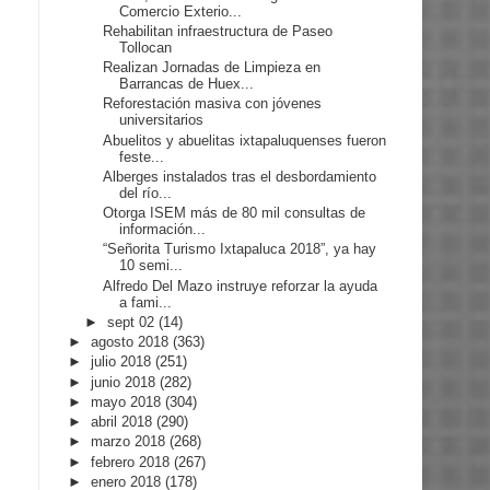
Comercio Exterio...
Rehabilitan infraestructura de Paseo
Tollocan
Realizan Jornadas de Limpieza en
Barrancas de Huex...
Reforestación masiva con jóvenes
universitarios
Abuelitos y abuelitas ixtapaluquenses fueron
feste...
Alberges instalados tras el desbordamiento
del río...
Otorga ISEM más de 80 mil consultas de
información...
“Señorita Turismo Ixtapaluca 2018”, ya hay
10 semi...
Alfredo Del Mazo instruye reforzar la ayuda
a fami...
►
sept 02
(14)
►
agosto 2018
(363)
►
julio 2018
(251)
►
junio 2018
(282)
►
mayo 2018
(304)
►
abril 2018
(290)
►
marzo 2018
(268)
►
febrero 2018
(267)
►
enero 2018
(178)