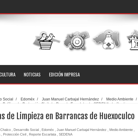
CULTURA
NOTICIAS
EDICIÓN IMPRESA
o Social
/
Edoméx
/
Juan Manuel Carbajal Hernández
/
Medio Ambiente
/
Política
/
Protección Civil
/
Reporte Escarlata
/
SEDENA
/
Realizan
cas de Huexoculco
as de Limpieza en Barrancas de Huexoculco
Chalco
,
Desarrollo Social
,
Edoméx
,
Juan Manuel Carbajal Hernández
,
Medio Ambiente
,
a
,
Protección Civil
,
Reporte Escarlata
,
SEDENA