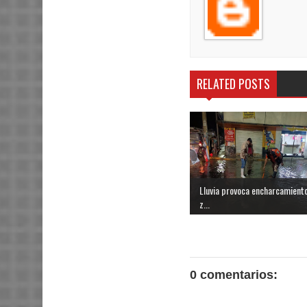
RELATED POSTS
Lluvia provoca encharcamient
z...
0 comentarios: