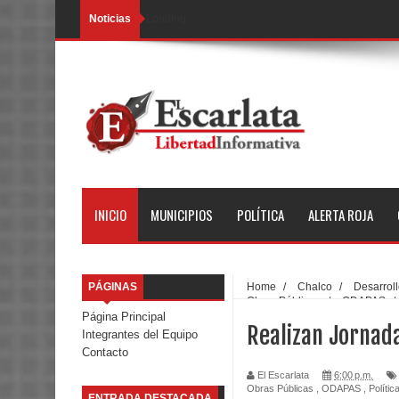
Noticias
Loading...
INICIO
MUNICIPIOS
POLÍTICA
ALERTA ROJA
PÁGINAS
Home
/
Chalco
/
Desarroll
Obras Públicas
/
ODAPAS
/
Jornadas de Limpieza en Barran
Página Principal
Realizan Jornad
Integrantes del Equipo
Contacto
El Escarlata
6:00 p.m.
Obras Públicas
,
ODAPAS
,
Polític
ENTRADA DESTACADA