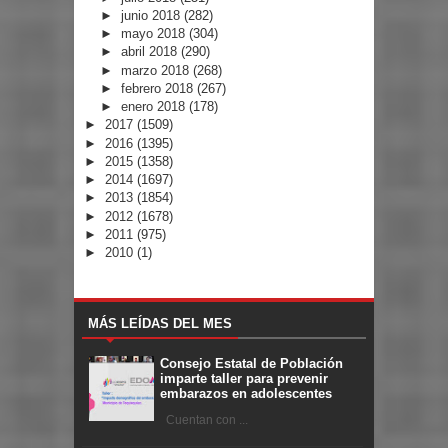
►
junio 2018
(282)
►
mayo 2018
(304)
►
abril 2018
(290)
►
marzo 2018
(268)
►
febrero 2018
(267)
►
enero 2018
(178)
►
2017
(1509)
►
2016
(1395)
►
2015
(1358)
►
2014
(1697)
►
2013
(1854)
►
2012
(1678)
►
2011
(975)
►
2010
(1)
MÁS LEÍDAS DEL MES
Consejo Estatal de Población
imparte taller para prevenir
embarazos en adolescentes
Cuentan con ...