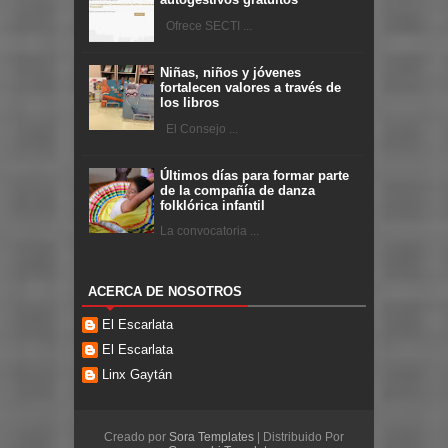
Ofrece SECTI ...
Niñas, niños y jóvenes
fortalecen valores a través de
los libros
El Consejo ...
Últimos días para formar parte
de la compañía de danza
folklórica infantil
La convocatoria ...
ACERCA DE NOSOTROS
El Escarlata
El Escarlata
Linx Gaytán
Creado por
Sora Templates
| Distribuido Por