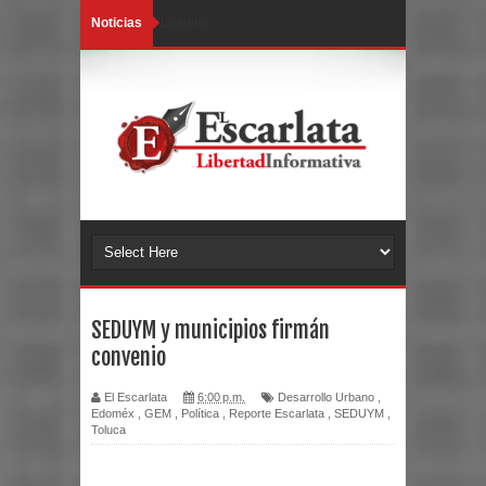
Noticias
Loading...
SEDUYM y municipios firmán
convenio
El Escarlata
6:00 p.m.
Desarrollo Urbano
,
Edoméx
,
GEM
,
Política
,
Reporte Escarlata
,
SEDUYM
,
Toluca