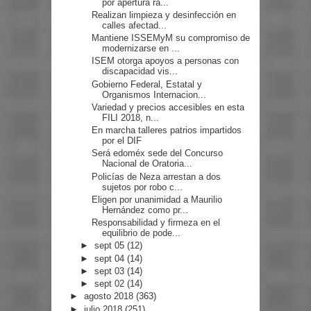
por apertura rá...
Realizan limpieza y desinfección en
calles afectad...
Mantiene ISSEMyM su compromiso de
modernizarse en ...
ISEM otorga apoyos a personas con
discapacidad vis...
Gobierno Federal, Estatal y
Organismos Internacion...
Variedad y precios accesibles en esta
FILI 2018, n...
En marcha talleres patrios impartidos
por el DIF
Será edoméx sede del Concurso
Nacional de Oratoria...
Policías de Neza arrestan a dos
sujetos por robo c...
Eligen por unanimidad a Maurilio
Hernández como pr...
Responsabilidad y firmeza en el
equilibrio de pode...
►
sept 05
(12)
►
sept 04
(14)
►
sept 03
(14)
►
sept 02
(14)
►
agosto 2018
(363)
►
julio 2018
(251)