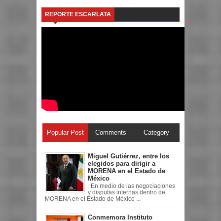
REPORTE ESCARLATA
Popular Post
Comments
Category
Miguel Gutiérrez, entre los
elegidos para dirigir a
MORENA en el Estado de
México
En medio de las negociaciones
y disputas internas dentro de
MORENA en el Estado de México ...
Conmemora Instituto