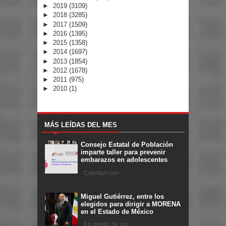
►
2019
(3109)
►
2018
(3285)
►
2017
(1509)
►
2016
(1395)
►
2015
(1358)
►
2014
(1697)
►
2013
(1854)
►
2012
(1678)
►
2011
(975)
►
2010
(1)
MÁS LEÍDAS DEL MES
Consejo Estatal de Población
imparte taller para prevenir
embarazos en adolescentes
Cuentan con ...
Miguel Gutiérrez, entre los
elegidos para dirigir a MORENA
en el Estado de México
En medio de las ...