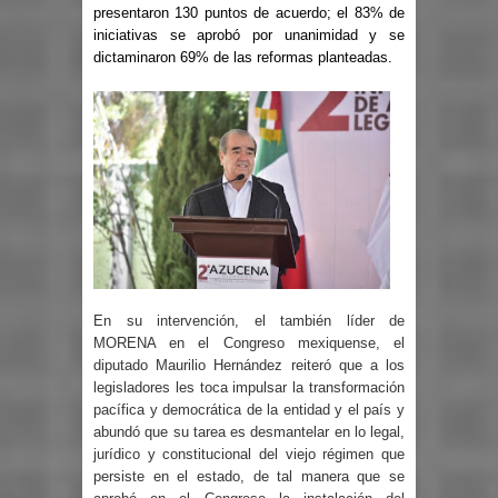
presentaron 130 puntos de acuerdo; el 83% de
iniciativas se aprobó por unanimidad y se
dictaminaron 69% de las reformas planteadas.
En su intervención, el también líder de
MORENA en el Congreso mexiquense, el
diputado Maurilio Hernández reiteró que a los
legisladores les toca impulsar la transformación
pacífica y democrática de la entidad y el país y
abundó que su tarea es desmantelar en lo legal,
jurídico y constitucional del viejo régimen que
persiste en el estado, de tal manera que se