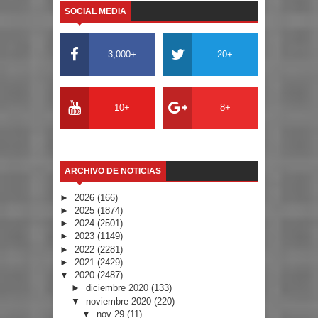
SOCIAL MEDIA
3,000+
20+
10+
8+
ARCHIVO DE NOTICIAS
►
2026
(166)
►
2025
(1874)
►
2024
(2501)
►
2023
(1149)
►
2022
(2281)
►
2021
(2429)
▼
2020
(2487)
►
diciembre 2020
(133)
▼
noviembre 2020
(220)
▼
nov 29
(11)