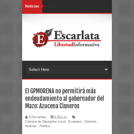
Noticias
Loading...
El GPMORENA no permitirá más
endeudamiento al gobernador del
Mazo: Azucena Cisneros
El Escarlata
6:30 p.m.
Cámara de Diputados Local
,
Ecatepec
,
Edoméx
,
Noticias
,
Política