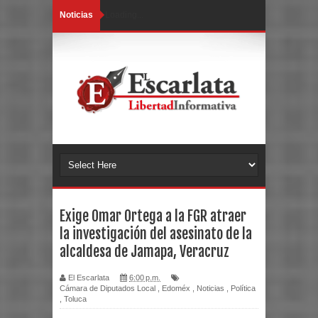
Noticias
Loading...
Exige Omar Ortega a la FGR atraer
la investigación del asesinato de la
alcaldesa de Jamapa, Veracruz
El Escarlata
6:00 p.m.
Cámara de Diputados Local
,
Edoméx
,
Noticias
,
Política
,
Toluca