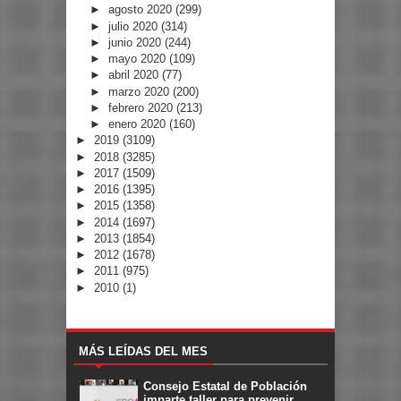
►
agosto 2020
(299)
►
julio 2020
(314)
►
junio 2020
(244)
►
mayo 2020
(109)
►
abril 2020
(77)
►
marzo 2020
(200)
►
febrero 2020
(213)
►
enero 2020
(160)
►
2019
(3109)
►
2018
(3285)
►
2017
(1509)
►
2016
(1395)
►
2015
(1358)
►
2014
(1697)
►
2013
(1854)
►
2012
(1678)
►
2011
(975)
►
2010
(1)
MÁS LEÍDAS DEL MES
Consejo Estatal de Población
imparte taller para prevenir