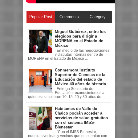
Popular Post
Comments
Category
Miguel Gutiérrez, entre los
elegidos para dirigir a
MORENA en el Estado de
México
En medio de las negociaciones
y disputas internas dentro de
MORENA en el Estado de México ...
Conmemora Instituto
Superior de Ciencias de la
Educación del estado de
México 40 años de historia
Entrega Secretario de
Educación reconocimientos a
quienes cumplieron 10, 15, 20 y 30 años de ...
Habitantes de Valle de
Chalco podrán acceder a
servicios de salud gratuitos
con el sistema IMSS-
Bienestar
“Con el IMSS-Bienestar,
nuestras vecinas y vecinos que no cuentan con