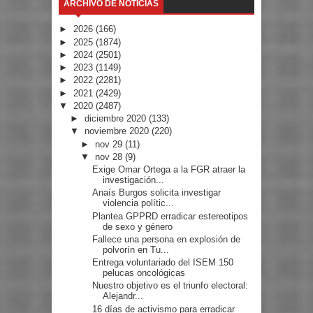
ARCHIVO DE NOTICIAS
►
2026
(166)
►
2025
(1874)
►
2024
(2501)
►
2023
(1149)
►
2022
(2281)
►
2021
(2429)
▼
2020
(2487)
►
diciembre 2020
(133)
▼
noviembre 2020
(220)
►
nov 29
(11)
▼
nov 28
(9)
Exige Omar Ortega a la FGR atraer la
investigación...
Anaís Burgos solicita investigar
violencia polític...
Plantea GPPRD erradicar estereotipos
de sexo y género
Fallece una persona en explosión de
polvorín en Tu...
Entrega voluntariado del ISEM 150
pelucas oncológicas
Nuestro objetivo es el triunfo electoral:
Alejandr...
16 días de activismo para erradicar