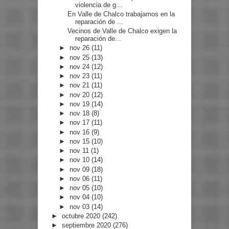
violencia de g...
En Valle de Chalco trabajamos en la
reparación de ...
Vecinos de Valle de Chalco exigen la
reparación de...
►
nov 26
(11)
►
nov 25
(13)
►
nov 24
(12)
►
nov 23
(11)
►
nov 21
(11)
►
nov 20
(12)
►
nov 19
(14)
►
nov 18
(8)
►
nov 17
(11)
►
nov 16
(9)
►
nov 15
(10)
►
nov 11
(1)
►
nov 10
(14)
►
nov 09
(18)
►
nov 06
(11)
►
nov 05
(10)
►
nov 04
(10)
►
nov 03
(14)
►
octubre 2020
(242)
►
septiembre 2020
(276)