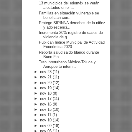
13 municipios del edoméx se verán
afectados en el ...
Familias en situación vulnerable se
benefician con...
Protege SIPINNA derechos de la niñez
y adolescenci...
Incrementa 20% registro de casos de
violencia de g...
Publican Índice Municipal de Actividad
Económica 2020
Reporta salud saldo blanco durante
Buen Fin
Tren interurbano México-Toluca y
Aeropuerto intern...
►
nov 23
(11)
►
nov 21
(11)
►
nov 20
(12)
►
nov 19
(14)
►
nov 18
(8)
►
nov 17
(11)
►
nov 16
(9)
►
nov 15
(10)
►
nov 11
(1)
►
nov 10
(14)
►
nov 09
(18)
►
nov 06
(11)