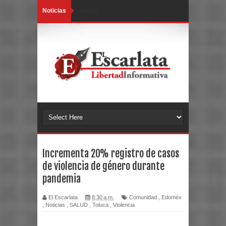
Noticias
Loading...
Incrementa 20% registro de casos
de violencia de género durante
pandemia
El Escarlata
8:30 a.m.
Comunidad
,
Edoméx
,
Noticias
,
SALUD
,
Toluca
,
Violencia