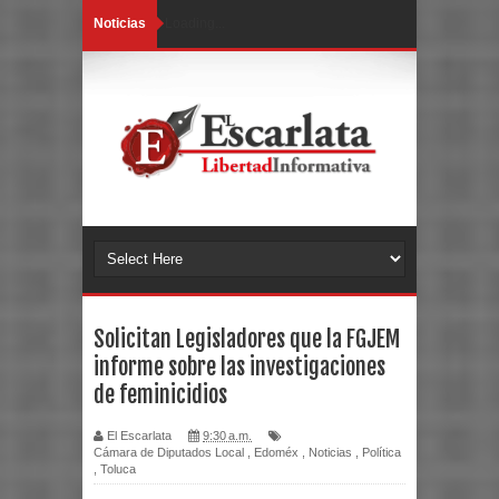
Noticias
Loading...
Solicitan Legisladores que la FGJEM
informe sobre las investigaciones
de feminicidios
El Escarlata
9:30 a.m.
Cámara de Diputados Local
,
Edoméx
,
Noticias
,
Política
,
Toluca