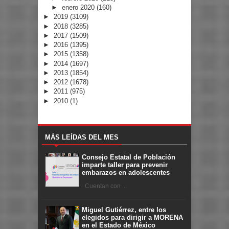
►
enero 2020
(160)
►
2019
(3109)
►
2018
(3285)
►
2017
(1509)
►
2016
(1395)
►
2015
(1358)
►
2014
(1697)
►
2013
(1854)
►
2012
(1678)
►
2011
(975)
►
2010
(1)
MÁS LEÍDAS DEL MES
Consejo Estatal de Población
imparte taller para prevenir
embarazos en adolescentes
Cuentan con ...
Miguel Gutiérrez, entre los
elegidos para dirigir a MORENA
en el Estado de México