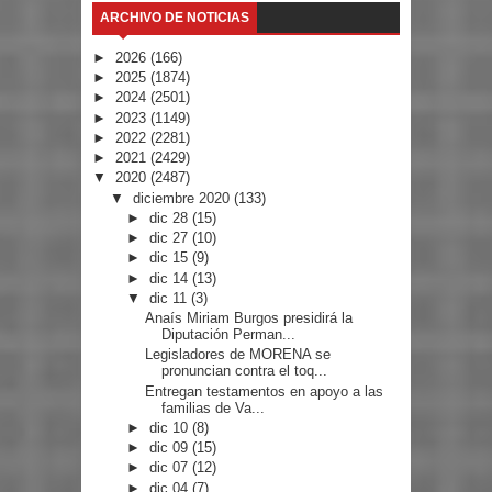
ARCHIVO DE NOTICIAS
►
2026
(166)
►
2025
(1874)
►
2024
(2501)
►
2023
(1149)
►
2022
(2281)
►
2021
(2429)
▼
2020
(2487)
▼
diciembre 2020
(133)
►
dic 28
(15)
►
dic 27
(10)
►
dic 15
(9)
►
dic 14
(13)
▼
dic 11
(3)
Anaís Miriam Burgos presidirá la
Diputación Perman...
Legisladores de MORENA se
pronuncian contra el toq...
Entregan testamentos en apoyo a las
familias de Va...
►
dic 10
(8)
►
dic 09
(15)
►
dic 07
(12)
►
dic 04
(7)