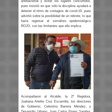
antibacterial y evitar los lugares concurridos,
pues insistió en que sólo la disciplina ayudará a
detener el ritmo de contagios de covid-19, pues
advirtió sobre la posibilidad de un rebrote, lo que
haría regresar al semáforo epidemiológico
ROJO, con las limitantes que ello implica.
Acompañaron al Alcalde, la 2ª Regidora,
Joahana Arlette Cruz Escamilla; los directores
de Gobierno, Celestino Barrera Méndez; y
Desarrollo Urbano, Juan Carlos Flores Sarabia;