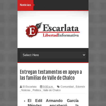
Noticias
Loading...
Entregan testamentos en apoyo a
las familias de Valle de Chalco
El Escarlata
9:00 a.m.
Comunidad
,
Edoméx
,
Noticias
,
Política
,
Valle de Chalco
El Edil Armando García
Méndez encabezó la