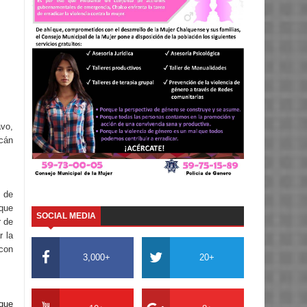
avo,
acán
 de
 que
SOCIAL MEDIA
r de
r la
 con
3,000+
20+
 que