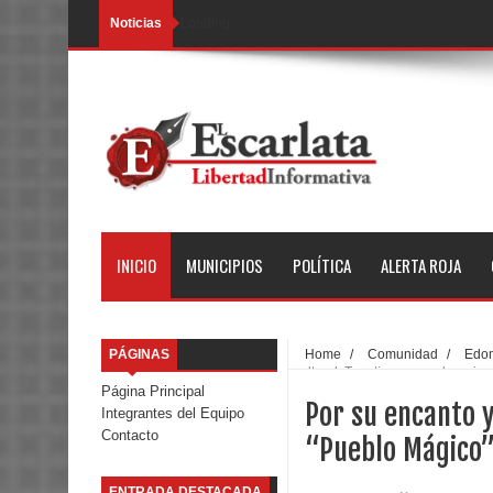
Noticias
Loading...
INICIO
MUNICIPIOS
POLÍTICA
ALERTA ROJA
PÁGINAS
Home
/
Comunidad
/
Edo
cultural, Tonatico es nombramie
Página Principal
Por su encanto y
Integrantes del Equipo
Contacto
“Pueblo Mágico
ENTRADA DESTACADA