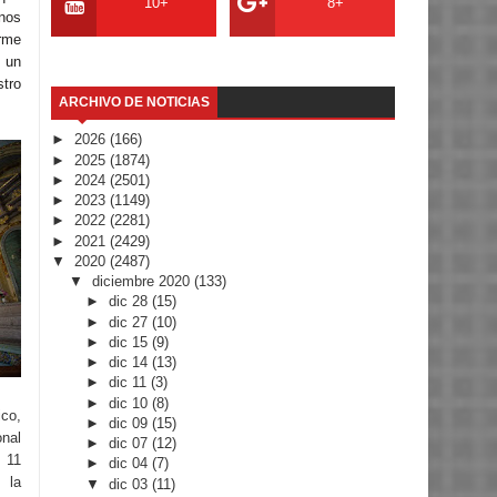
10+
8+
rnos
rme
 un
stro
ARCHIVO DE NOTICIAS
►
2026
(166)
►
2025
(1874)
►
2024
(2501)
►
2023
(1149)
►
2022
(2281)
►
2021
(2429)
▼
2020
(2487)
▼
diciembre 2020
(133)
►
dic 28
(15)
►
dic 27
(10)
►
dic 15
(9)
►
dic 14
(13)
►
dic 11
(3)
►
dic 10
(8)
ico,
►
dic 09
(15)
onal
►
dic 07
(12)
 11
►
dic 04
(7)
 la
▼
dic 03
(11)