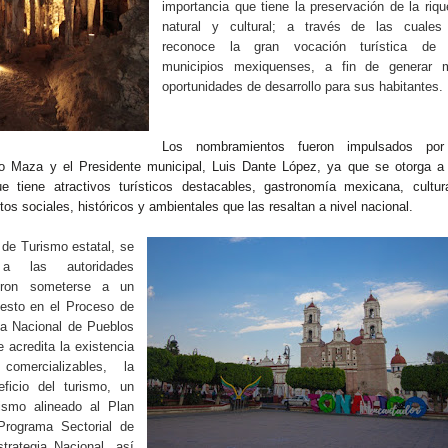
importancia que tiene la preservación de la riq
natural y cultural; a través de las cuales
reconoce la gran vocación turística de 
municipios mexiquenses, a fin de generar 
oportunidades de desarrollo para sus habitantes.
Los nombramientos fueron impulsados por
o Maza y el Presidente municipal, Luis Dante López, ya que se otorga a 
e tiene atractivos turísticos destacables, gastronomía mexicana, cultu
os sociales, históricos y ambientales que las resaltan a nivel nacional.
 de Turismo estatal, se
 a las autoridades
ieron someterse a un
esto en el Proceso de
ia Nacional de Pueblos
 acredita la existencia
comercializables, la
eficio del turismo, un
ismo alineado al Plan
 Programa Sectorial de
trategia Nacional, así