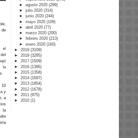
►
agosto 2020
(299)
►
julio 2020
(314)
►
junio 2020
(244)
►
mayo 2020
(109)
ble,
►
abril 2020
(77)
n de
►
marzo 2020
(200)
►
febrero 2020
(213)
►
enero 2020
(160)
 el
►
2019
(3109)
del
►
2018
(3285)
bajó
►
2017
(1509)
►
2016
(1395)
 la
►
2015
(1358)
a.
►
2014
(1697)
►
2013
(1854)
 10
►
2012
(1678)
za y
►
2011
(975)
e, a
►
2010
(1)
ios
 la
dre
rra