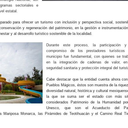
ramas sectoriales e
vel estatal.
arado para ofrecer un turismo con inclusión y perspectiva social, sosteni
conservación y regeneración del patrimonio, en la gestión e instrumentació
tar y al desarrollo turístico sostenible de la localidad.
Durante este proceso, la participación y
compromiso de los prestadores turísticos 
municipio fue fundamental, con quienes se tra
en la integración de cadenas de valor, en
seguridad sanitaria y protección integral del turist
Cabe destacar que la entidad cuenta ahora con
Pueblos Mágicos, éstos son muestra de la rique
diversidad natural, histórica y cultural mexiquens
la que se suma ser el estado con más sit
considerados Patrimonio de la Humanidad por
Unesco, que son el Acueducto del Pa
la Mariposa Monarca, las Pirámides de Teotihuacán y el Camino Real Tie