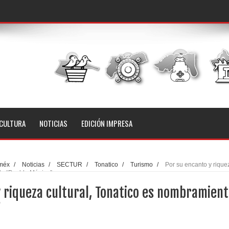
CULTURA
NOTICIAS
EDICIÓN IMPRESA
méx
/
Noticias
/
SECTUR
/
Tonatico
/
Turismo
/
Por su encanto y rique
nto “Pueblo Mágico”
 riqueza cultural, Tonatico es nombramien
”