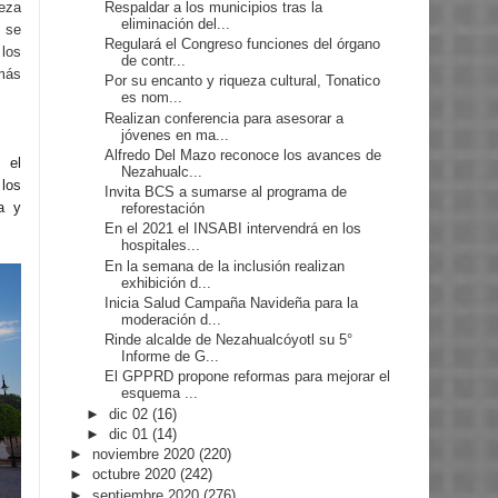
Respaldar a los municipios tras la
ueza
eliminación del...
 se
Regulará el Congreso funciones del órgano
los
de contr...
más
Por su encanto y riqueza cultural, Tonatico
es nom...
Realizan conferencia para asesorar a
jóvenes en ma...
Alfredo Del Mazo reconoce los avances de
 el
Nezahualc...
los
Invita BCS a sumarse al programa de
ra y
reforestación
En el 2021 el INSABI intervendrá en los
hospitales...
En la semana de la inclusión realizan
exhibición d...
Inicia Salud Campaña Navideña para la
moderación d...
Rinde alcalde de Nezahualcóyotl su 5°
Informe de G...
El GPPRD propone reformas para mejorar el
esquema ...
►
dic 02
(16)
►
dic 01
(14)
►
noviembre 2020
(220)
►
octubre 2020
(242)
►
septiembre 2020
(276)