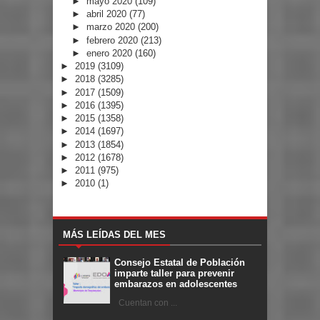
►
mayo 2020
(109)
►
abril 2020
(77)
►
marzo 2020
(200)
►
febrero 2020
(213)
►
enero 2020
(160)
►
2019
(3109)
►
2018
(3285)
►
2017
(1509)
►
2016
(1395)
►
2015
(1358)
►
2014
(1697)
►
2013
(1854)
►
2012
(1678)
►
2011
(975)
►
2010
(1)
MÁS LEÍDAS DEL MES
Consejo Estatal de Población
imparte taller para prevenir
embarazos en adolescentes
Cuentan con ...