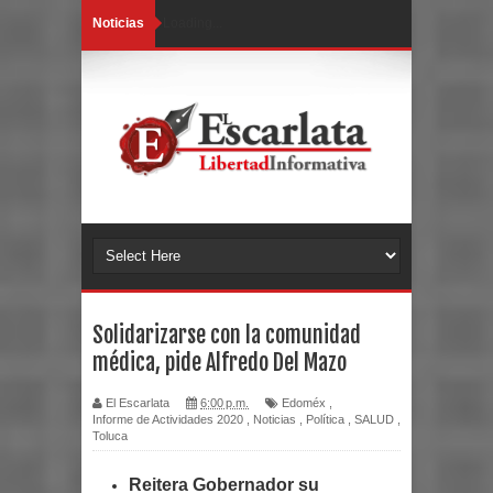
Noticias
Loading...
Solidarizarse con la comunidad
médica, pide Alfredo Del Mazo
El Escarlata
6:00 p.m.
Edoméx
,
Informe de Actividades 2020
,
Noticias
,
Política
,
SALUD
,
Toluca
Reitera Gobernador su