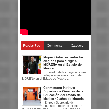
Popular Post
Comments
Category
Miguel Gutiérrez, entre los
elegidos para dirigir a
MORENA en el Estado de
México
En medio de las negociaciones
y disputas internas dentro de
MORENA en el Estado de México ...
Conmemora Instituto
Superior de Ciencias de la
Educación del estado de
México 40 años de historia
Entrega Secretario de
Educación reconocimientos a
quienes cumplieron 10, 15, 20 y 30 años de ...