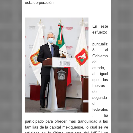
esta corporación.
En este
esfuerzo
,
puntualiz
ó, el
Gobierno
del
estado,
al igual
que las
fuerzas
de
segurida
d
federales
, ha
participado para ofrecer más tranquilidad a las
familias de la capital mexiquense, lo cual se ve