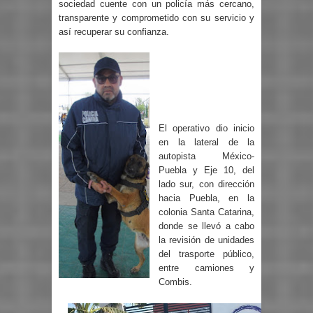
sociedad cuente con un policía más cercano,
transparente y comprometido con su servicio y
así recuperar su confianza.
El operativo dio inicio
en la lateral de la
autopista México-
Puebla y Eje 10, del
lado sur, con dirección
hacia Puebla, en la
colonia Santa Catarina,
donde se llevó a cabo
la revisión de unidades
del trasporte público,
entre camiones y
Combis.