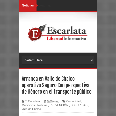
Noticias
Loading...
Arranca en Valle de Chalco
operativo Seguro Con perspectiva
de Género en el transporte público
El Escarlata
9:00 a.m.
Comunidad
,
Municipios
,
Noticias
,
PREVENCIÓN
,
SEGURIDAD
,
Valle de Chalco