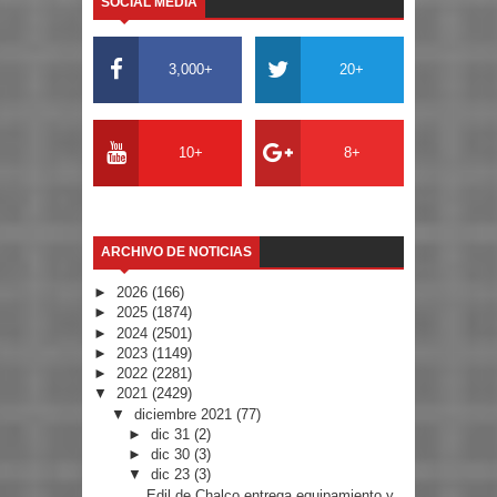
SOCIAL MEDIA
3,000+
20+
10+
8+
ARCHIVO DE NOTICIAS
►
2026
(166)
►
2025
(1874)
►
2024
(2501)
►
2023
(1149)
►
2022
(2281)
▼
2021
(2429)
▼
diciembre 2021
(77)
►
dic 31
(2)
►
dic 30
(3)
▼
dic 23
(3)
Edil de Chalco entrega equipamiento y