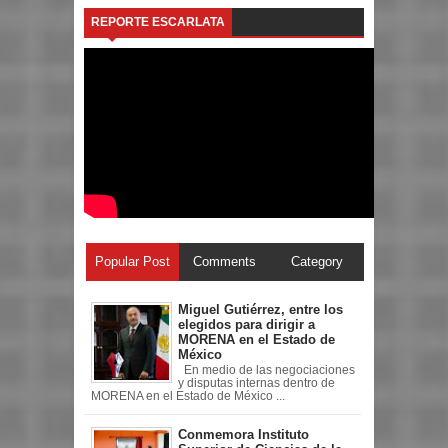
REPORTE ESCARLATA
Popular Post
Comments
Category
Miguel Gutiérrez, entre los
elegidos para dirigir a
MORENA en el Estado de
México
En medio de las negociaciones
y disputas internas dentro de
MORENA en el Estado de México ...
Conmemora Instituto