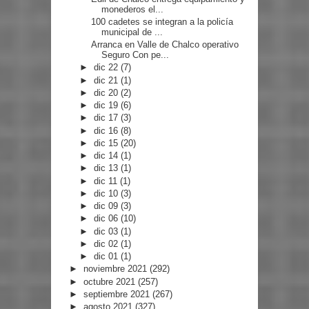
monederos el...
100 cadetes se integran a la policía
municipal de ...
Arranca en Valle de Chalco operativo
Seguro Con pe...
►
dic 22
(7)
►
dic 21
(1)
►
dic 20
(2)
►
dic 19
(6)
►
dic 17
(3)
►
dic 16
(8)
►
dic 15
(20)
►
dic 14
(1)
►
dic 13
(1)
►
dic 11
(1)
►
dic 10
(3)
►
dic 09
(3)
►
dic 06
(10)
►
dic 03
(1)
►
dic 02
(1)
►
dic 01
(1)
►
noviembre 2021
(292)
►
octubre 2021
(257)
►
septiembre 2021
(267)
►
agosto 2021
(327)