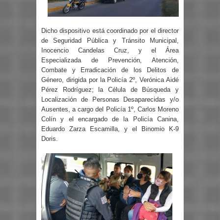
Dicho dispositivo está coordinado por el director
de Seguridad Pública y Tránsito Municipal,
Inocencio Candelas Cruz, y el Área
Especializada de Prevención, Atención,
Combate y Erradicación de los Delitos de
Género, dirigida por la Policía 2º, Verónica Aidé
Pérez Rodríguez; la Célula de Búsqueda y
Localización de Personas Desaparecidas y/o
Ausentes, a cargo del Policía 1º, Carlos Moreno
Colín y el encargado de la Policía Canina,
Eduardo Zarza Escamilla, y el Binomio K-9
Doris.