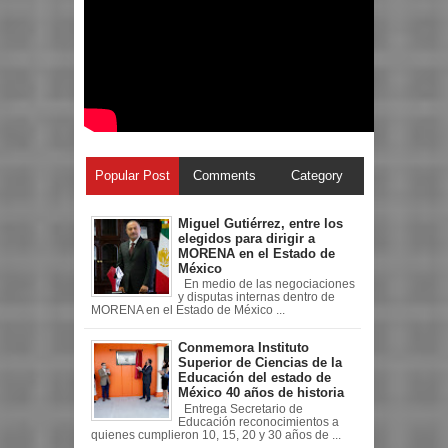
Popular Post
Comments
Category
Miguel Gutiérrez, entre los
elegidos para dirigir a
MORENA en el Estado de
México
En medio de las negociaciones
y disputas internas dentro de
MORENA en el Estado de México ...
Conmemora Instituto
Superior de Ciencias de la
Educación del estado de
México 40 años de historia
Entrega Secretario de
Educación reconocimientos a
quienes cumplieron 10, 15, 20 y 30 años de ...