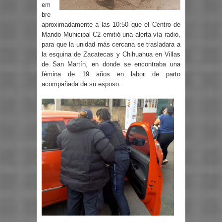
em
bre
aproximadamente a las 10:50 que el Centro de
Mando Municipal C2 emitió una alerta vía radio,
para que la unidad más cercana se trasladara a
la esquina de Zacatecas y Chihuahua en Villas
de San Martín, en donde se encontraba una
fémina de 19 años en labor de parto
acompañada de su esposo.