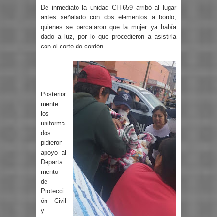
De inmediato la unidad CH-659 arribó al lugar
antes señalado con dos elementos a bordo,
quienes se percataron que la mujer ya había
dado a luz, por lo que procedieron a asistirla
con el corte de cordón.
Posterior
mente
los
uniforma
dos
pidieron
apoyo al
Departa
mento
de
Protecci
ón Civil
y