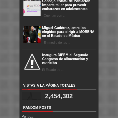
Consejo Estatal de Población
imparte taller para prevenir
embarazos en adolescentes
Cuentan con ...
Miguel Gutiérrez, entre los
elegidos para dirigir a MORENA
en el Estado de México
En medio de las ...
Inaugura DIFEM el Segundo
Congreso de alimentación y
nutrición
El Estado de ...
VISTAS A LA PÁGINA TOTALES
2,454,302
RANDOM POSTS
Política