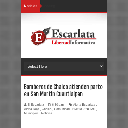
Noticias
Loading...
Bomberos de Chalco atienden parto
en San Martín Cuautlalpan
El Escarlata
6:30 p.m.
Alerta Escarlata
,
Alerta Roja
,
Chalco
,
Comunidad
,
EMERGENCIAS
,
Municipios
,
Noticias