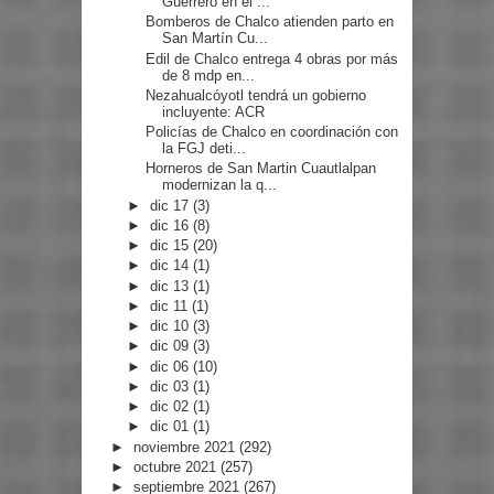
Guerrero en el ...
Bomberos de Chalco atienden parto en
San Martín Cu...
Edil de Chalco entrega 4 obras por más
de 8 mdp en...
Nezahualcóyotl tendrá un gobierno
incluyente: ACR
Policías de Chalco en coordinación con
la FGJ deti...
Horneros de San Martin Cuautlalpan
modernizan la q...
►
dic 17
(3)
►
dic 16
(8)
►
dic 15
(20)
►
dic 14
(1)
►
dic 13
(1)
►
dic 11
(1)
►
dic 10
(3)
►
dic 09
(3)
►
dic 06
(10)
►
dic 03
(1)
►
dic 02
(1)
►
dic 01
(1)
►
noviembre 2021
(292)
►
octubre 2021
(257)
►
septiembre 2021
(267)