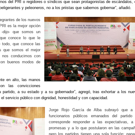
nos del PRI o regidores o síndicos que sean protagonistas de escándalos,
beligerantes y peleoneros, no a los priistas que sabemos gobernar”, añadió.
tegrantes de los nuevos
PRI es la mejor opción
, -dijo- que somos un
 que conoce lo que le
e todo, que conoce las
os que somos el mejor
ue nos conducimos con
 con buenos modos de
nte en alto, las manos
on las convicciones
u partido, a su estado y a su gobernador”, agregó, tras exhortar a los nu
r el servicio público con dignidad, honestidad y con capacidad.
Jorge Rojo García de Alba subrayó que a 
funcionarios públicos emanados del partido 
corresponde responder a las expectativas, a 
promesas y a lo que postularon en las campañ
pero los partidos tienen una sola función: gana