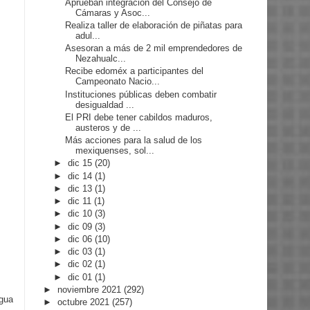
Aprueban integración del Consejo de
Cámaras y Asoc...
Realiza taller de elaboración de piñatas para
adul...
Asesoran a más de 2 mil emprendedores de
Nezahualc...
Recibe edoméx a participantes del
Campeonato Nacio...
Instituciones públicas deben combatir
desigualdad ...
El PRI debe tener cabildos maduros,
austeros y de ...
Más acciones para la salud de los
mexiquenses, sol...
►
dic 15
(20)
►
dic 14
(1)
►
dic 13
(1)
►
dic 11
(1)
►
dic 10
(3)
►
dic 09
(3)
►
dic 06
(10)
►
dic 03
(1)
►
dic 02
(1)
►
dic 01
(1)
►
noviembre 2021
(292)
igua
►
octubre 2021
(257)