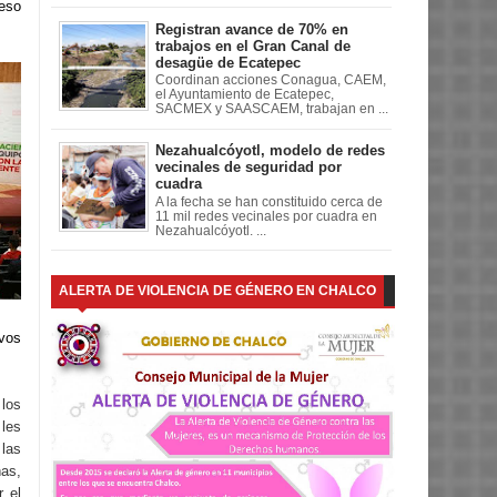
 eso
Registran avance de 70% en
trabajos en el Gran Canal de
desagüe de Ecatepec
Coordinan acciones Conagua, CAEM,
el Ayuntamiento de Ecatepec,
SACMEX y SAASCAEM, trabajan en ...
Nezahualcóyotl, modelo de redes
vecinales de seguridad por
cuadra
A la fecha se han constituido cerca de
11 mil redes vecinales por cuadra en
Nezahualcóyotl. ...
ALERTA DE VIOLENCIA DE GÉNERO EN CHALCO
evos
los
les
las
as,
r el