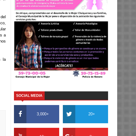
 del
co,
ular
es a
nos
 la
SOCIAL MEDIA
3,000+
20+