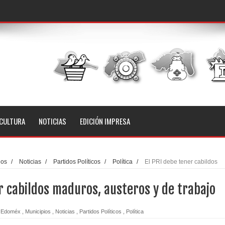
CULTURA
NOTICIAS
EDICIÓN IMPRESA
ios
/
Noticias
/
Partidos Políticos
/
Política
/
El PRI debe tener cabildos
r cabildos maduros, austeros y de trabajo
Edoméx
,
Municipios
,
Noticias
,
Partidos Políticos
,
Política