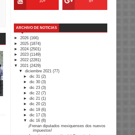
10+
8+
ARCHIVO DE NOTICIAS
►
2026
(166)
►
2025
(1874)
►
2024
(2501)
►
2023
(1149)
►
2022
(2281)
▼
2021
(2429)
▼
diciembre 2021
(77)
►
dic 31
(2)
►
dic 30
(3)
►
dic 23
(3)
►
dic 22
(7)
►
dic 21
(1)
►
dic 20
(2)
►
dic 19
(6)
►
dic 17
(3)
▼
dic 16
(8)
¡Frenan diputados mexiquenses dos nuevos
impuestos!