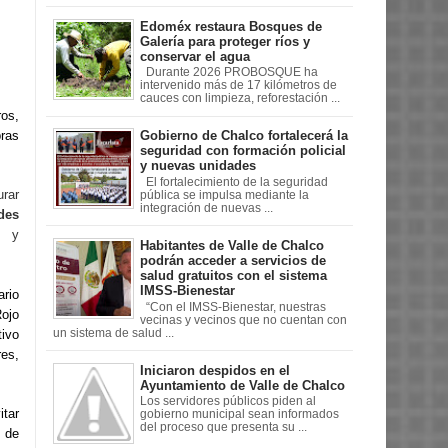
Edoméx restaura Bosques de
Galería para proteger ríos y
conservar el agua
Durante 2026 PROBOSQUE ha
intervenido más de 17 kilómetros de
cauces con limpieza, reforestación ...
os,
bras
Gobierno de Chalco fortalecerá la
seguridad con formación policial
y nuevas unidades
El fortalecimiento de la seguridad
urar
pública se impulsa mediante la
integración de nuevas ...
des
s y
Habitantes de Valle de Chalco
podrán acceder a servicios de
salud gratuitos con el sistema
IMSS-Bienestar
rio
“Con el IMSS-Bienestar, nuestras
ojo
vecinas y vecinos que no cuentan con
un sistema de salud ...
ivo
es,
Iniciaron despidos en el
Ayuntamiento de Valle de Chalco
Los servidores públicos piden al
tar
gobierno municipal sean informados
del proceso que presenta su ...
o de