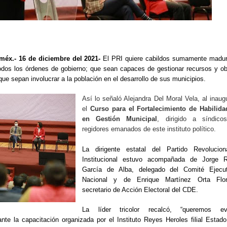
éx.- 16 de diciembre del 2021-
El PRI quiere cabildos sumamente madur
todos los órdenes de gobierno; que sean capaces de gestionar recursos y o
que sepan involucrar a la población en el desarrollo de sus municipios.
Así lo señaló Alejandra Del Moral Vela, al inaug
el
Curso para el Fortalecimiento de Habilida
en Gestión Municipal
, dirigido a síndico
regidores emanados de este instituto político.
La dirigente estatal del Partido Revoluciona
Institucional estuvo acompañada de Jorge R
García de Alba, delegado del Comité Ejecut
Nacional y de Enrique Martínez Orta Flor
secretario de Acción Electoral del CDE.
La líder tricolor recalcó, “queremos evi
rante la capacitación organizada por el Instituto Reyes Heroles filial Estad