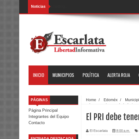
Noticias
Loading...
INICIO
MUNICIPIOS
POLÍTICA
ALERTA ROJA
PÁGINAS
Home
/
Edoméx
/
Municip
maduros, austeros y de trabajo
Página Principal
El PRI debe tene
Integrantes del Equipo
Contacto
El Escarlata
8:00 a.m.
ENTRADA DESTACADA