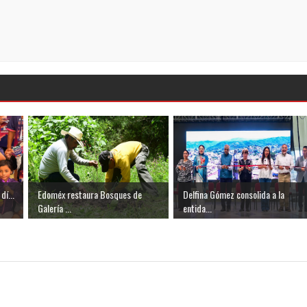
dí...
Edoméx restaura Bosques de
Delfina Gómez consolida a la
Galería ...
entida...