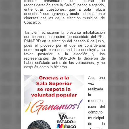
Isidoro, presentaron un recurso de
reconsideración ante la Sala Superior, alegando,
entre otras cuestiones, que la Sala Toluca
desestimó sus agravios y anuló indebidamente
diversas casillas
de la elección municipal de
Coacalco
.
También rechazaron la presunta inhabilitación
que pesaba sobre quien fue candidato del PRI-
PAN-PRD en la elección del pasado 6 de junio,
pues el proceso por el que se consideraba
como no apto para ser candidato concluyó a su
favor posterior a la elección y los
representantes de MORENA lo debieron de
haber señalado antes de las votaciones, y no
después como lo hicieron.
Así, una
vez
realizada
la
recompos
ición del
cómputo
municipal
de la