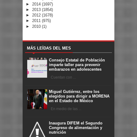
►
2014
(1697)
►
2013
(1854)
►
2012
(1678)
►
2011
(975)
►
2010
(1)
MÁS LEÍDAS DEL MES
Consejo Estatal de Población
imparte taller para prevenir
embarazos en adolescentes
Cuentan con ...
Miguel Gutiérrez, entre los
elegidos para dirigir a MORENA
en el Estado de México
En medio de las ...
Inaugura DIFEM el Segundo
Congreso de alimentación y
nutrición