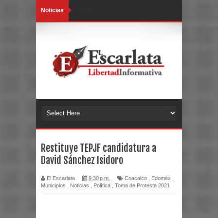
Noticias
Loading...
Restituye TEPJF candidatura a
David Sánchez Isidoro
El Escarlata
9:30 p.m.
Coacalco
,
Edoméx
,
Municipios
,
Noticias
,
Política
,
Toma de Protesta 2021