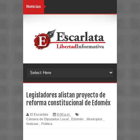
Noticias
Loading...
Legisladores alistan proyecto de
reforma constitucional de Edoméx
El Escarlata
8:00 a.m.
Cámara de Diputados Local
,
Edoméx
,
Municipios
,
Noticias
,
Política