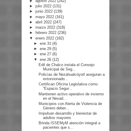
►
agosto 2022
(242)
►
julio 2022
(131)
►
junio 2022
(139)
►
mayo 2022
(161)
►
abril 2022
(247)
►
marzo 2022
(318)
►
febrero 2022
(236)
▼
enero 2022
(182)
►
ene 31
(4)
►
ene 29
(5)
►
ene 27
(6)
▼
ene 26
(12)
Edil de Chalco instala el Consejo
Municipal de Seg...
Policías de Nezahualcóyotl aseguran a
extorsionado...
Certifican Oficina Legislativa como
“Espacio Segur...
Mantienen activo operativo de invierno
en el Nevad...
Municipios con Alerta de Violencia de
Género deber...
Impulsan desarrollo y bienestar de
adultos mayores
Brinda ISSEMyM atención integral a
pacientes que s...