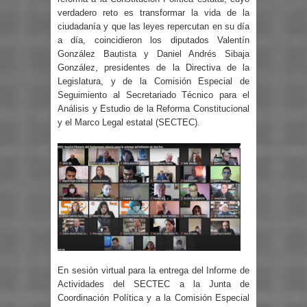
verdadero reto es transformar la vida de la
ciudadanía y que las leyes repercutan en su día
a día, coincidieron los diputados Valentín
González Bautista y Daniel Andrés Sibaja
González, presidentes de la Directiva de la
Legislatura, y de la Comisión Especial de
Seguimiento al Secretariado Técnico para el
Análisis y Estudio de la Reforma Constitucional
y el Marco Legal estatal (SECTEC).
En sesión virtual para la entrega del Informe de
Actividades del SECTEC a la Junta de
Coordinación Política y a la Comisión Especial