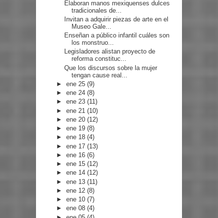
Elaboran manos mexiquenses dulces
tradicionales de...
Invitan a adquirir piezas de arte en el
Museo Gale...
Enseñan a público infantil cuáles son
los monstruo...
Legisladores alistan proyecto de
reforma constituc...
Que los discursos sobre la mujer
tengan cause real...
►
ene 25
(9)
►
ene 24
(8)
►
ene 23
(11)
►
ene 21
(10)
►
ene 20
(12)
►
ene 19
(8)
►
ene 18
(4)
►
ene 17
(13)
►
ene 16
(6)
►
ene 15
(12)
►
ene 14
(12)
►
ene 13
(11)
►
ene 12
(8)
►
ene 10
(7)
►
ene 08
(4)
►
ene 05
(4)