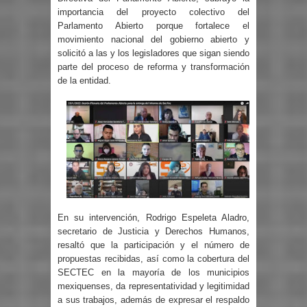
importancia del proyecto colectivo del
Parlamento Abierto porque fortalece el
movimiento nacional del gobierno abierto y
solicitó a las y los legisladores que sigan siendo
parte del proceso de reforma y transformación
de la entidad.
En su intervención, Rodrigo Espeleta Aladro,
secretario de Justicia y Derechos Humanos,
resaltó que la participación y el número de
propuestas recibidas, así como la cobertura del
SECTEC en la mayoría de los municipios
mexiquenses, da representatividad y legitimidad
a sus trabajos, además de expresar el respaldo