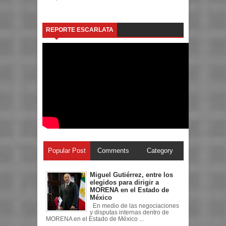
REPORTE ESCARLATA
Popular Post
Comments
Category
Miguel Gutiérrez, entre los
elegidos para dirigir a
MORENA en el Estado de
México
En medio de las negociaciones
y disputas internas dentro de
MORENA en el Estado de México ...