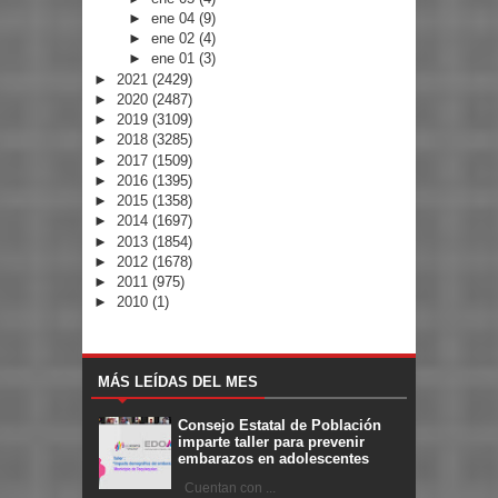
►
ene 04
(9)
►
ene 02
(4)
►
ene 01
(3)
►
2021
(2429)
►
2020
(2487)
►
2019
(3109)
►
2018
(3285)
►
2017
(1509)
►
2016
(1395)
►
2015
(1358)
►
2014
(1697)
►
2013
(1854)
►
2012
(1678)
►
2011
(975)
►
2010
(1)
MÁS LEÍDAS DEL MES
Consejo Estatal de Población
imparte taller para prevenir
embarazos en adolescentes
Cuentan con ...