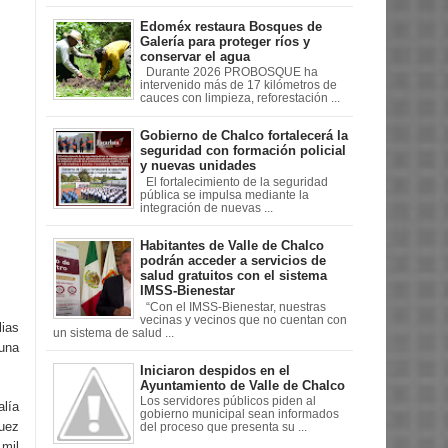
Edoméx restaura Bosques de
Galería para proteger ríos y
conservar el agua
Durante 2026 PROBOSQUE ha
intervenido más de 17 kilómetros de
cauces con limpieza, reforestación ...
Gobierno de Chalco fortalecerá la
seguridad con formación policial
y nuevas unidades
El fortalecimiento de la seguridad
pública se impulsa mediante la
integración de nuevas ...
Habitantes de Valle de Chalco
podrán acceder a servicios de
salud gratuitos con el sistema
IMSS-Bienestar
“Con el IMSS-Bienestar, nuestras
vecinas y vecinos que no cuentan con
lias
un sistema de salud ...
 una
Iniciaron despidos en el
Ayuntamiento de Valle de Chalco
Los servidores públicos piden al
alía
gobierno municipal sean informados
Juez
del proceso que presenta su ...
 mil