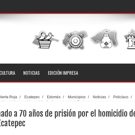
CULTURA
NOTICIAS
EDICIÓN IMPRESA
Alerta Roja
/
Ecatepec
/
Edoméx
/
Municipios
/
Noticias
/
Policíaco
/
de prisión por el homicidio de dos mujeres en Ecatepec
ado a 70 años de prisión por el homicidio d
Ecatepec