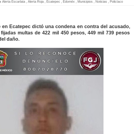
Alerta Escarlata
,
Alerta Roja
,
Ecatepec
,
Edoméx
,
Municipios
,
Noticias
,
Policíaco
 en Ecatepec dictó una condena en contra del acusado,
fijadas multas de 422 mil 450 pesos, 449 mil 739 pesos
el daño.