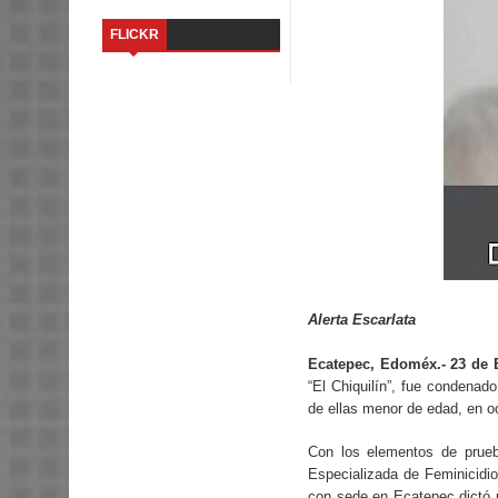
FLICKR
Alerta Escarlata
Ecatepec, Edoméx.- 23 de E
“El Chiquilín”, fue condenado
de ellas menor de edad, en o
Con los elementos de prueba
Especializada de Feminicidi
con sede en Ecatepec dictó 