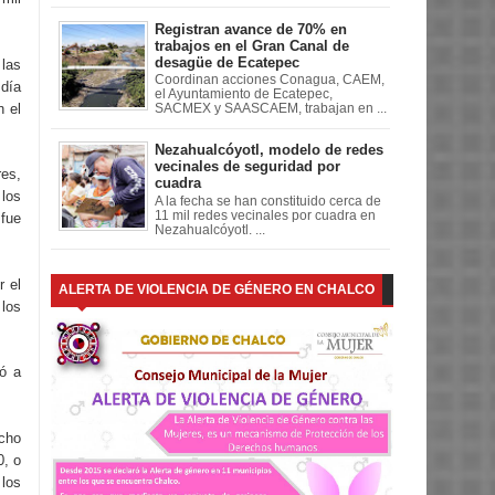
Registran avance de 70% en
trabajos en el Gran Canal de
desagüe de Ecatepec
las
Coordinan acciones Conagua, CAEM,
 día
el Ayuntamiento de Ecatepec,
n el
SACMEX y SAASCAEM, trabajan en ...
Nezahualcóyotl, modelo de redes
vecinales de seguridad por
res,
cuadra
 los
A la fecha se han constituido cerca de
11 mil redes vecinales por cuadra en
fue
Nezahualcóyotl. ...
r el
ALERTA DE VIOLENCIA DE GÉNERO EN CHALCO
 los
dó a
echo
0, o
 los