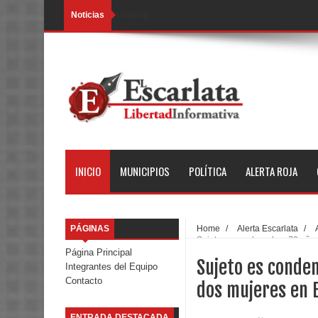
Noticias
Loading...
INICIO
MUNICIPIOS
POLÍTICA
ALERTA ROJA
PÁGINAS
Home
/
Alerta Escarlata
/
Sujeto es condenado a 70 años 
Página Principal
Sujeto es conden
Integrantes del Equipo
Contacto
dos mujeres en 
ENTRADA DESTACADA