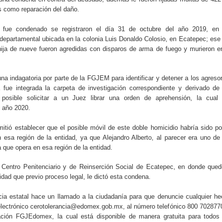
s como reparación del daño.
 fue condenado se registraron el día 31 de octubre del año 2019, en 
departamental ubicada en la colonia Luis Donaldo Colosio, en Ecatepec; ese
ija de nueve fueron agredidas con disparos de arma de fuego y murieron e
na indagatoria por parte de la FGJEM para identificar y detener a los agreso
 fue integrada la carpeta de investigación correspondiente y derivado de
osible solicitar a un Juez librar una orden de aprehensión, la cual 
 año 2020.
mitió establecer que el posible móvil de este doble homicidio habría sido po
 esa región de la entidad, ya que Alejandro Alberto, al parecer era uno de
a que opera en esa región de la entidad.
l Centro Penitenciario y de Reinserción Social de Ecatepec, en donde que
idad que previo proceso legal, le dictó esta condena.
cia estatal hace un llamado a la ciudadanía para que denuncie cualquier h
o electrónico cerotolerancia@edomex.gob.mx, al número telefónico 800 702877
ación FGJEdomex, la cual está disponible de manera gratuita para todos