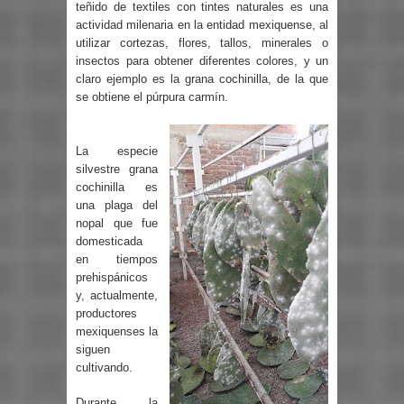
teñido de textiles con tintes naturales es una
actividad milenaria en la entidad mexiquense, al
utilizar cortezas, flores, tallos, minerales o
insectos para obtener diferentes colores, y un
claro ejemplo es la grana cochinilla, de la que
se obtiene el púrpura carmín.
La especie
silvestre grana
cochinilla es
una plaga del
nopal que fue
domesticada
en tiempos
prehispánicos
y, actualmente,
productores
mexiquenses la
siguen
cultivando.
Durante la