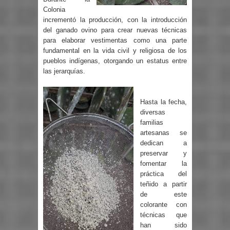
Colonia
incrementó la producción, con la introducción
del ganado ovino para crear nuevas técnicas
para elaborar vestimentas como una parte
fundamental en la vida civil y religiosa de los
pueblos indígenas, otorgando un estatus entre
las jerarquías.
Hasta la fecha,
diversas
familias
artesanas se
dedican a
preservar y
fomentar la
práctica del
teñido a partir
de este
colorante con
técnicas que
han sido