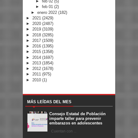
►
feb 02
(5)
►
feb 01
(2)
►
enero 2022
(182)
►
2021
(2429)
►
2020
(2487)
►
2019
(3109)
►
2018
(3285)
►
2017
(1509)
►
2016
(1395)
►
2015
(1358)
►
2014
(1697)
►
2013
(1854)
►
2012
(1678)
►
2011
(975)
►
2010
(1)
MÁS LEÍDAS DEL MES
Consejo Estatal de Población
imparte taller para prevenir
embarazos en adolescentes
Cuentan con ...