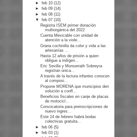
►
feb 10
(12)
►
feb 09
(14)
►
feb 08
(11)
▼
feb 07
(10)
Registra ISEM primer donación
multiorgánica del 2022
Cuenta Mexicable con unidad de
atención a la viole...
Grana cochinilla da color y vida a las
artesanías ...
Hasta 12 años de prisión a quien
obligue a indígen...
Eric Sevilla y Monserrath Sobreyra
registran única...
A través de la lectura infantes conocen
al composi...
Propone MORENA que municipios den
solución a confl...
Beneficios fiscales en canje de placas
de motocicl...
Convocatoria para preinscripciones de
nuevo ingres...
Este 14 de febrero habrá bodas
colectivas gratuita...
►
feb 06
(5)
►
feb 03
(1)