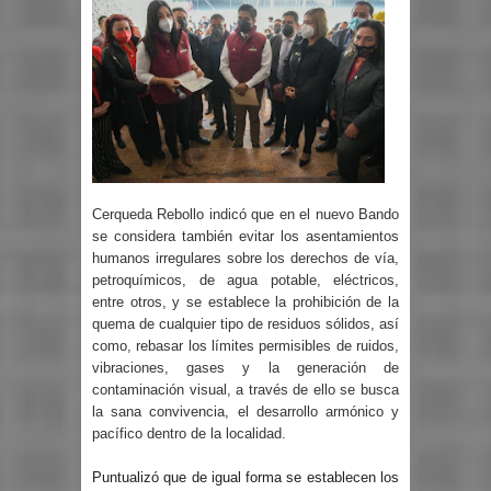
Cerqueda Rebollo indicó que en el nuevo Bando
se considera también evitar los asentamientos
humanos irregulares sobre los derechos de vía,
petroquímicos, de agua potable, eléctricos,
entre otros, y se establece la prohibición de la
quema de cualquier tipo de residuos sólidos, así
como, rebasar los límites permisibles de ruidos,
vibraciones, gases y la generación de
contaminación visual, a través de ello se busca
la sana convivencia, el desarrollo armónico y
pacífico dentro de la localidad.
Puntualizó que de igual forma se establecen los