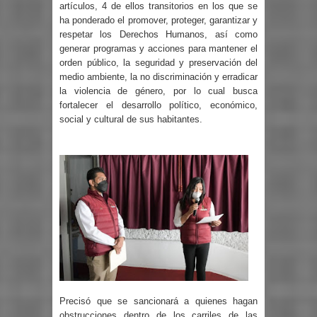
artículos, 4 de ellos transitorios en los que se
ha ponderado el promover, proteger, garantizar y
respetar los Derechos Humanos, así como
generar programas y acciones para mantener el
orden público, la seguridad y preservación del
medio ambiente, la no discriminación y erradicar
la violencia de género, por lo cual busca
fortalecer el desarrollo político, económico,
social y cultural de sus habitantes.
Precisó que se sancionará a quienes hagan
obstrucciones dentro de los carriles de las