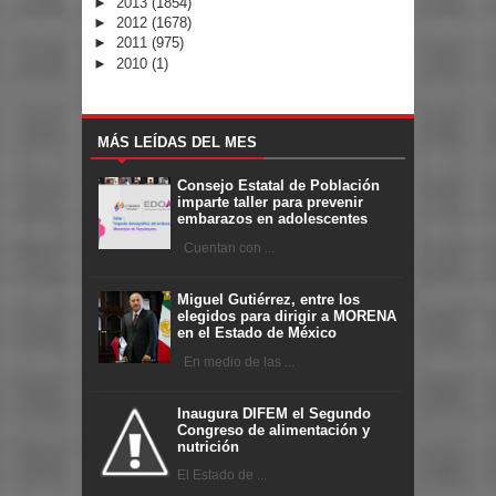
►
2013
(1854)
►
2012
(1678)
►
2011
(975)
►
2010
(1)
MÁS LEÍDAS DEL MES
Consejo Estatal de Población
imparte taller para prevenir
embarazos en adolescentes
Cuentan con ...
Miguel Gutiérrez, entre los
elegidos para dirigir a MORENA
en el Estado de México
En medio de las ...
Inaugura DIFEM el Segundo
Congreso de alimentación y
nutrición
El Estado de ...