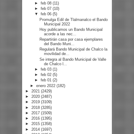
►
feb 08
(11)
►
feb 07
(10)
▼
feb 06
(5)
Promulga Edil de Tlalmanalco el Bando
Municipal 2022
Hoy publicamos un Bando Municipal
acorde a las nec...
Repartirán casa por casa ejemplares
del Bando Muni...
Regulará Bando Municipal de Chalco la
movilidad de...
Se integra al Bando Municipal de Valle
de Chalco l...
►
feb 03
(1)
►
feb 02
(5)
►
feb 01
(2)
►
enero 2022
(182)
►
2021
(2429)
►
2020
(2487)
►
2019
(3109)
►
2018
(3285)
►
2017
(1509)
►
2016
(1395)
►
2015
(1358)
►
2014
(1697)