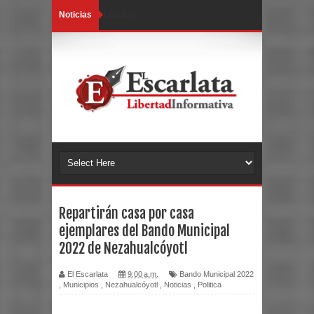
Noticias
Loading...
Repartirán casa por casa
ejemplares del Bando Municipal
2022 de Nezahualcóyotl
El Escarlata
9:00 a.m.
Bando Municipal 2022
,
Municipios
,
Nezahualcóyotl
,
Noticias
,
Politica