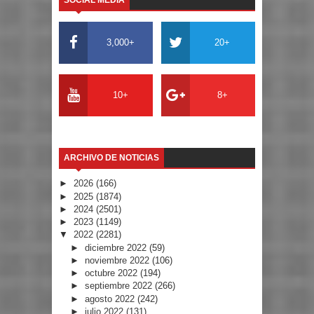
SOCIAL MEDIA
3,000+
20+
10+
8+
ARCHIVO DE NOTICIAS
►
2026
(166)
►
2025
(1874)
►
2024
(2501)
►
2023
(1149)
▼
2022
(2281)
►
diciembre 2022
(59)
►
noviembre 2022
(106)
►
octubre 2022
(194)
►
septiembre 2022
(266)
►
agosto 2022
(242)
►
julio 2022
(131)