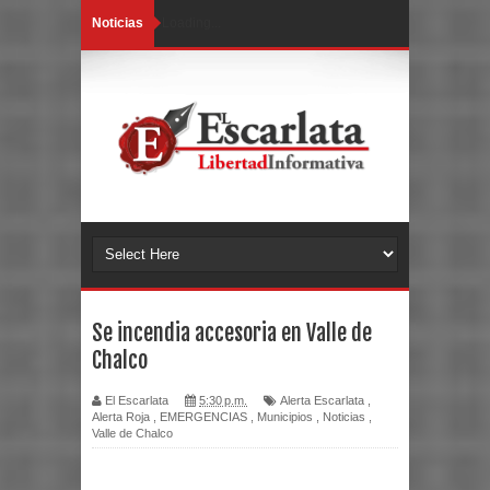
Noticias
Loading...
Se incendia accesoria en Valle de
Chalco
El Escarlata
5:30 p.m.
Alerta Escarlata
,
Alerta Roja
,
EMERGENCIAS
,
Municipios
,
Noticias
,
Valle de Chalco