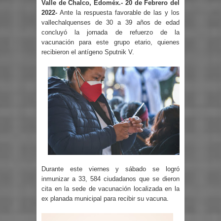
Valle de Chalco, Edoméx.- 20 de Febrero del
2022
-
Ante la respuesta favorable de las y los
vallechalquenses de 30 a 39 años de edad
concluyó la jornada de refuerzo de la
vacunación para este grupo etario, quienes
recibieron el antígeno Sputnik V.
Durante este viernes y sábado se logró
inmunizar a 33, 584 ciudadanos que se dieron
cita en la sede de vacunación localizada en la
ex planada municipal para recibir su vacuna.