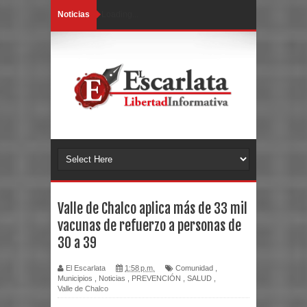
Noticias
Loading...
Valle de Chalco aplica más de 33 mil
vacunas de refuerzo a personas de
30 a 39
El Escarlata
1:58 p.m.
Comunidad
,
Municipios
,
Noticias
,
PREVENCIÓN
,
SALUD
,
Valle de Chalco