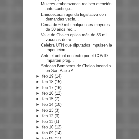
Mujeres embarazadas reciben atención
ante continge...
Enriquecerán agenda legislativa con
demandas vecin...
Cerca de 60 mil chalquenses mayores
de 30 años rec...
Valle de Chalco aplica más de 33 mil
vacunas de re...
Celebra UTN que diputados impulsen la
impartición ...
Ante el actual contexto por el COVID
imparten prog...
Sofocan Bomberos de Chalco incendio
en San Pablo A...
►
feb 19
(14)
►
feb 18
(15)
►
feb 17
(16)
►
feb 16
(12)
►
feb 15
(7)
►
feb 14
(10)
►
feb 13
(3)
►
feb 12
(3)
►
feb 11
(1)
►
feb 10
(12)
►
feb 09
(14)
►
feb 08
(11)