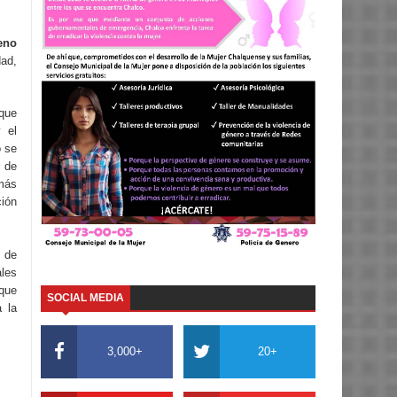
eno
ad,
que
 el
o se
 de
 más
ción
 de
ales
que
SOCIAL MEDIA
 la
3,000+
20+