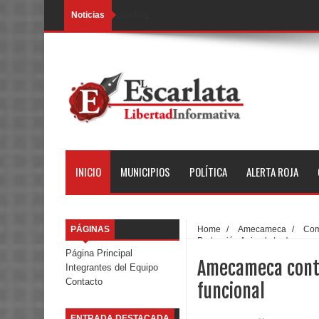
Noticias
Loading...
INICIO
MUNICIPIOS
POLÍTICA
ALERTA ROJA
PÁGINAS
Home
/
Amecameca
/
Com
Protección Animal
/
Amecamec
Página Principal
Amecameca conta
Integrantes del Equipo
Contacto
funcional
ENTRADA DESTACADA