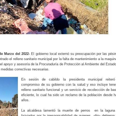
e Marzo del 2022-
El gobierno local externó su preocupación por las pés
rado el relleno sanitario municipal por la falta de mantenimiento a la maquin
n el apoyo y asesoría de la Procuraduría de Protección al Ambiente del Estad
 medidas correctivas necesarias.
En sesión de cabildo la presidenta municipal reiteró
compromiso de su gobierno con la salud y eso incluye tene
relleno sanitario funcional y un servicio de recolección de ba
eficiente, lo cual ha sido un reclamo de la población desde 
años.
La alcaldesa lamentó la muerte de perros
en la laguna
lixiviados por la irresponsabilidad de quienes, -dijo- debieron