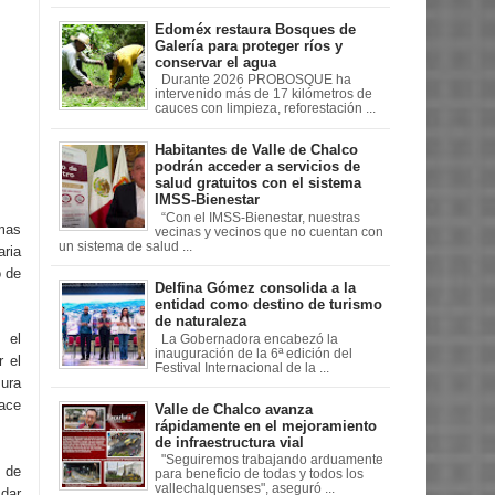
Edoméx restaura Bosques de
Galería para proteger ríos y
conservar el agua
Durante 2026 PROBOSQUE ha
intervenido más de 17 kilómetros de
cauces con limpieza, reforestación ...
Habitantes de Valle de Chalco
podrán acceder a servicios de
salud gratuitos con el sistema
IMSS-Bienestar
“Con el IMSS-Bienestar, nuestras
imas
vecinas y vecinos que no cuentan con
un sistema de salud ...
aria
o de
Delfina Gómez consolida a la
entidad como destino de turismo
de naturaleza
 el
La Gobernadora encabezó la
inauguración de la 6ª edición del
r el
Festival Internacional de la ...
sura
hace
Valle de Chalco avanza
rápidamente en el mejoramiento
de infraestructura vial
"Seguiremos trabajando arduamente
 de
para beneficio de todas y todos los
vallechalquenses", aseguró ...
 dar