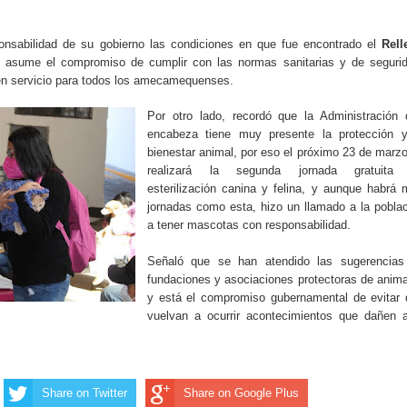
onsabilidad de su gobierno las condiciones en que fue encontrado el
Rell
e asume el compromiso de cumplir con las normas sanitarias y de segurid
n servicio para todos los amecamequenses.
Por otro lado, recordó que la Administración 
encabeza tiene muy presente la protección y
bienestar animal, por eso el próximo 23 de marz
realizará la segunda jornada gratuita
esterilización canina y felina, y aunque habrá
jornadas como esta, hizo un llamado a la pobla
a tener mascotas con responsabilidad.
Señaló que se han atendido las sugerencias
fundaciones y asociaciones protectoras de anim
y está el compromiso gubernamental de evitar 
vuelvan a ocurrir acontecimientos que dañen a
Share on Twitter
Share on Google Plus