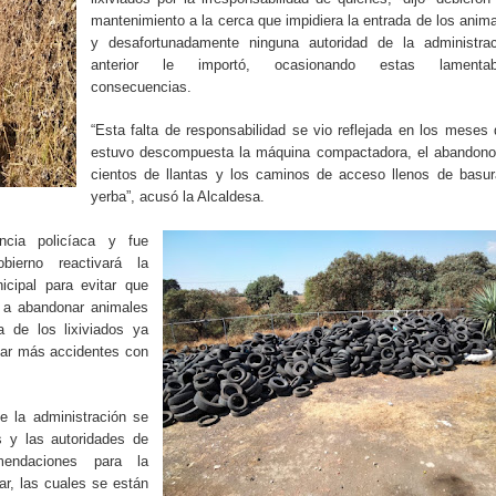
mantenimiento a la cerca que impidiera la entrada de los anim
y desafortunadamente ninguna autoridad de la administrac
anterior le importó, ocasionando estas lamentab
consecuencias.
“Esta falta de responsabilidad se vio reflejada en los meses
estuvo descompuesta la máquina compactadora, el abandono
cientos de llantas y los caminos de acceso llenos de basu
yerba”, acusó la Alcaldesa.
ancia policíaca y fue
bierno reactivará la
icipal para evitar que
r a abandonar animales
a de los lixiviados ya
tar más accidentes con
e la administración se
s y las autoridades de
endaciones para la
ar, las cuales se están