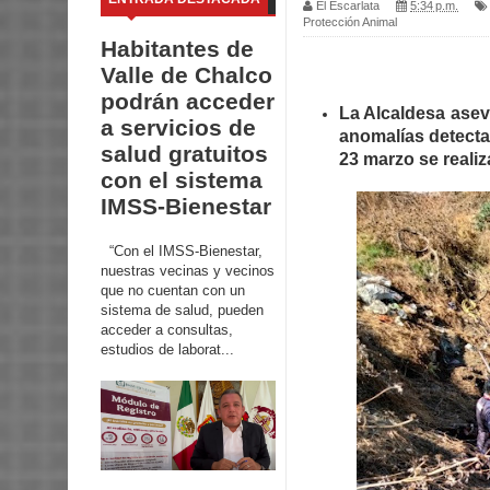
El Escarlata
5:34 p.m.
Protección Animal
Habitantes de
Valle de Chalco
podrán acceder
La Alcaldesa ase
a servicios de
anomalías detecta
salud gratuitos
23 marzo se realiza
con el sistema
IMSS-Bienestar
“Con el IMSS-Bienestar,
nuestras vecinas y vecinos
que no cuentan con un
sistema de salud, pueden
acceder a consultas,
estudios de laborat...