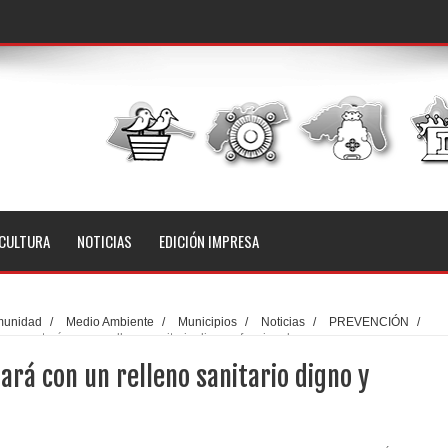
CULTURA
NOTICIAS
EDICIÓN IMPRESA
unidad
/
Medio Ambiente
/
Municipios
/
Noticias
/
PREVENCIÓN
/
a contará con un relleno sanitario digno y funcional
rá con un relleno sanitario digno y