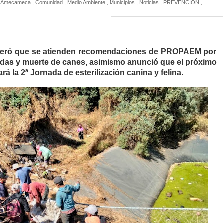
Amecameca
,
Comunidad
,
Medio Ambiente
,
Municipios
,
Noticias
,
PREVENCIÓN
,
veró que se atienden recomendaciones de PROPAEM por
das y muerte de canes, asimismo anunció que el próximo
rá la 2ª Jornada de esterilización canina y felina.