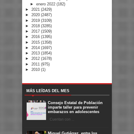
►
enero 2022
(182)
►
2021
(2429)
►
2020
(2487)
►
2019
(3109)
►
2018
(3285)
►
2017
(1509)
►
2016
(1395)
►
2015
(1358)
►
2014
(1697)
►
2013
(1854)
►
2012
(1678)
►
2011
(975)
►
2010
(1)
MÁS LEÍDAS DEL MES
Consejo Estatal de Población
imparte taller para prevenir
embarazos en adolescentes
Cuentan con ...
Miguel Gutiérrez, entre los