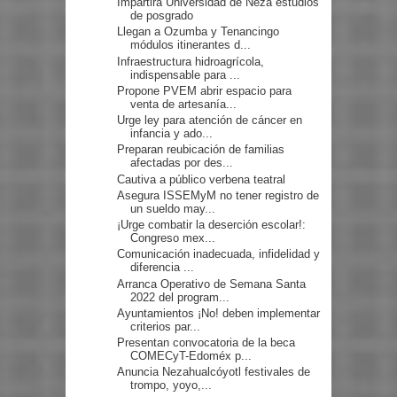
Impartirá Universidad de Neza estudios
de posgrado
Llegan a Ozumba y Tenancingo
módulos itinerantes d...
Infraestructura hidroagrícola,
indispensable para ...
Propone PVEM abrir espacio para
venta de artesanía...
Urge ley para atención de cáncer en
infancia y ado...
Preparan reubicación de familias
afectadas por des...
Cautiva a público verbena teatral
Asegura ISSEMyM no tener registro de
un sueldo may...
¡Urge combatir la deserción escolar!:
Congreso mex...
Comunicación inadecuada, infidelidad y
diferencia ...
Arranca Operativo de Semana Santa
2022 del program...
Ayuntamientos ¡No! deben implementar
criterios par...
Presentan convocatoria de la beca
COMECyT-Edoméx p...
Anuncia Nezahualcóyotl festivales de
trompo, yoyo,...