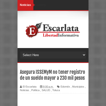
Noticias
Loading...
Asegura ISSEMyM no tener registro
de un sueldo mayor a 230 mil pesos
El Escarlata
8:00 a.m.
Edoméx
,
Municipios
,
Noticias
,
Política
,
SALUD
,
Toluca