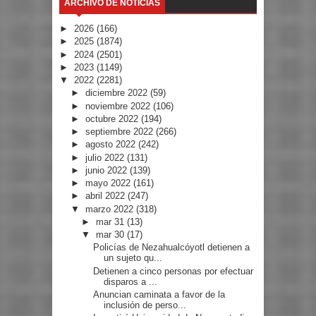
ARCHIVO DE NOTICIAS
►
2026
(166)
►
2025
(1874)
►
2024
(2501)
►
2023
(1149)
▼
2022
(2281)
►
diciembre 2022
(59)
►
noviembre 2022
(106)
►
octubre 2022
(194)
►
septiembre 2022
(266)
►
agosto 2022
(242)
►
julio 2022
(131)
►
junio 2022
(139)
►
mayo 2022
(161)
►
abril 2022
(247)
▼
marzo 2022
(318)
►
mar 31
(13)
▼
mar 30
(17)
Policías de Nezahualcóyotl detienen a
un sujeto qu...
Detienen a cinco personas por efectuar
disparos a ...
Anuncian caminata a favor de la
inclusión de perso...