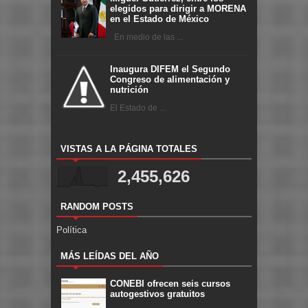
elegidos para dirigir a MORENA
en el Estado de México
En medio de las ...
Inaugura DIFEM el Segundo
Congreso de alimentación y
nutrición
El Estado de ...
VISTAS A LA PÁGINA TOTALES
2,455,626
RANDOM POSTS
Política
MÁS LEÍDAS DEL AÑO
CONEBI ofrecen seis cursos
autogestivos gratuitos