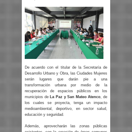
De acuerdo con el titular de la Secretaría de
Desarrollo Urbano y Obra, las Ciudades Mujeres
serán lugares que darán pie a una
transformación urbana por medio de la
recuperación de espacios públicos en los
municipios de
La Paz y San Mateo Atenco
, de
los cuales se proyecta, tenga un impacto
medioambiental, deportivo, en sector salud,
educación y seguridad.
Además, aprovecharán las zonas públicas
existentes, con la creación de áreas comunes