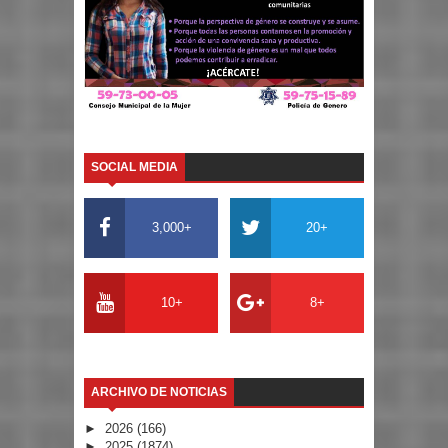
SOCIAL MEDIA
3,000+
20+
10+
8+
ARCHIVO DE NOTICIAS
►
2026
(166)
►
2025
(1874)