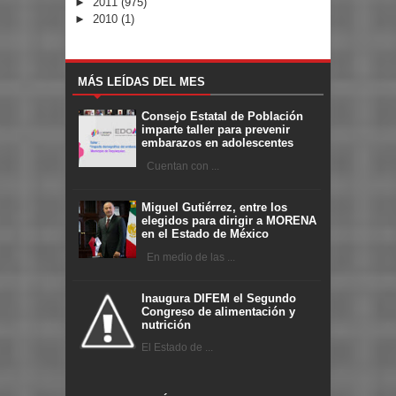
►
2011
(975)
►
2010
(1)
MÁS LEÍDAS DEL MES
Consejo Estatal de Población
imparte taller para prevenir
embarazos en adolescentes
Cuentan con ...
Miguel Gutiérrez, entre los
elegidos para dirigir a MORENA
en el Estado de México
En medio de las ...
Inaugura DIFEM el Segundo
Congreso de alimentación y
nutrición
El Estado de ...