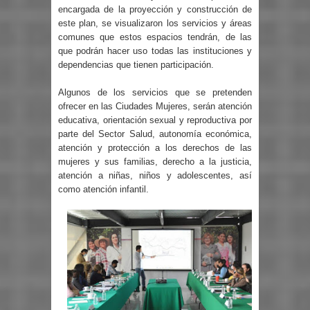
encargada de la proyección y construcción de
este plan, se visualizaron los servicios y áreas
comunes que estos espacios tendrán, de las
que podrán hacer uso todas las instituciones y
dependencias que tienen participación.
Algunos de los servicios que se pretenden
ofrecer en las Ciudades Mujeres, serán atención
educativa, orientación sexual y reproductiva por
parte del Sector Salud, autonomía económica,
atención y protección a los derechos de las
mujeres y sus familias, derecho a la justicia,
atención a niñas, niños y adolescentes, así
como atención infantil.