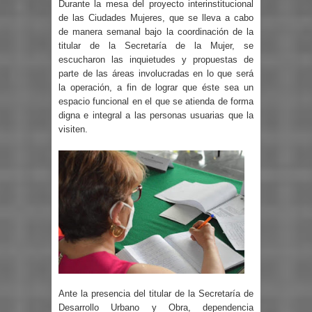
Durante la mesa del proyecto interinstitucional
de las Ciudades Mujeres, que se lleva a cabo
de manera semanal bajo la coordinación de la
titular de la Secretaría de la Mujer, se
escucharon las inquietudes y propuestas de
parte de las áreas involucradas en lo que será
la operación, a fin de lograr que éste sea un
espacio funcional en el que se atienda de forma
digna e integral a las personas usuarias que la
visiten.
Ante la presencia del titular de la Secretaría de
Desarrollo Urbano y Obra, dependencia