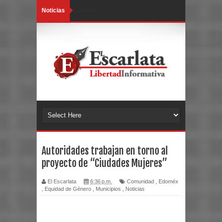
Noticias
Loading...
Autoridades trabajan en torno al
proyecto de “Ciudades Mujeres”
El Escarlata
6:36 p.m.
Comunidad
,
Edoméx
,
Equidad de Género
,
Municipios
,
Noticias