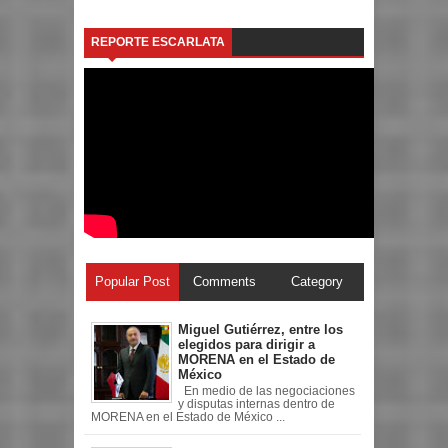
REPORTE ESCARLATA
Popular Post
Comments
Category
Miguel Gutiérrez, entre los
elegidos para dirigir a
MORENA en el Estado de
México
En medio de las negociaciones
y disputas internas dentro de
MORENA en el Estado de México ...