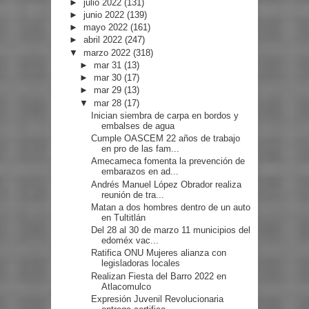
►
julio 2022
(131)
►
junio 2022
(139)
►
mayo 2022
(161)
►
abril 2022
(247)
▼
marzo 2022
(318)
►
mar 31
(13)
►
mar 30
(17)
►
mar 29
(13)
▼
mar 28
(17)
Inician siembra de carpa en bordos y
embalses de agua
Cumple OASCEM 22 años de trabajo
en pro de las fam...
Amecameca fomenta la prevención de
embarazos en ad...
Andrés Manuel López Obrador realiza
reunión de tra...
Matan a dos hombres dentro de un auto
en Tultitlán
Del 28 al 30 de marzo 11 municipios del
edoméx vac...
Ratifica ONU Mujeres alianza con
legisladoras locales
Realizan Fiesta del Barro 2022 en
Atlacomulco
Expresión Juvenil Revolucionaria