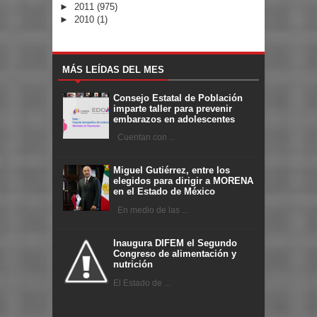
►
2011
(975)
►
2010
(1)
MÁS LEÍDAS DEL MES
Consejo Estatal de Población
imparte taller para prevenir
embarazos en adolescentes
Cuentan con ...
Miguel Gutiérrez, entre los
elegidos para dirigir a MORENA
en el Estado de México
En medio de las ...
Inaugura DIFEM el Segundo
Congreso de alimentación y
nutrición
El Estado de ...