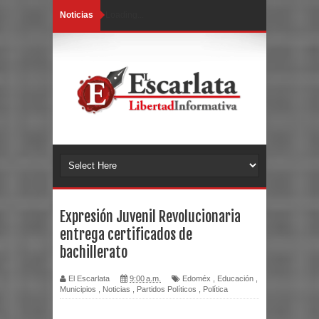
Noticias
Loading...
Expresión Juvenil Revolucionaria
entrega certificados de
bachillerato
El Escarlata
9:00 a.m.
Edoméx
,
Educación
,
Municipios
,
Noticias
,
Partidos Políticos
,
Política